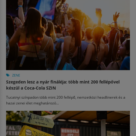
ZENE
Szegeden lesz a nyár fináléja: több mint 200 fellépővel
készül a Coca-Cola SZIN
Tucatnyi színpadon több mint 200 fellépő, nemzetközi headlinerek és a
hazai zenei élet meghatározó...