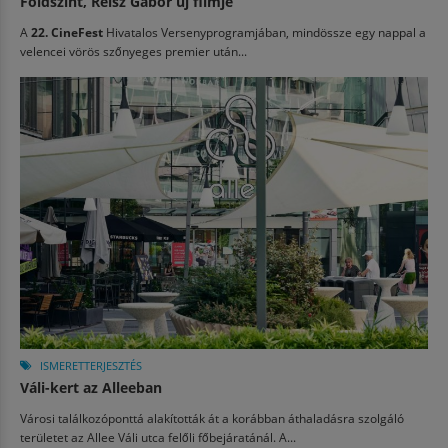
Földszint, Reisz Gábor új filmje
A
22. CineFest
Hivatalos Versenyprogramjában, mindössze egy nappal a
velencei vörös szőnyeges premier után...
ISMERETTERJESZTÉS
Váli-kert az Alleeban
Városi találkozóponttá alakították át a korábban áthaladásra szolgáló
területet az Allee Váli utca felőli főbejáratánál. A...