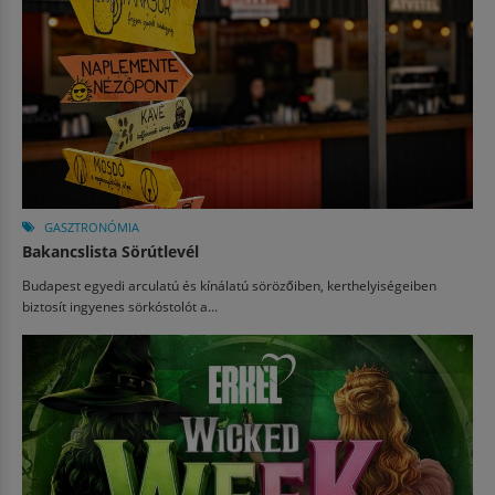
GASZTRONÓMIA
Bakancslista Sörútlevél
Budapest egyedi arculatú és kínálatú sörözőiben, kerthelyiségeiben
biztosít ingyenes sörkóstolót a...