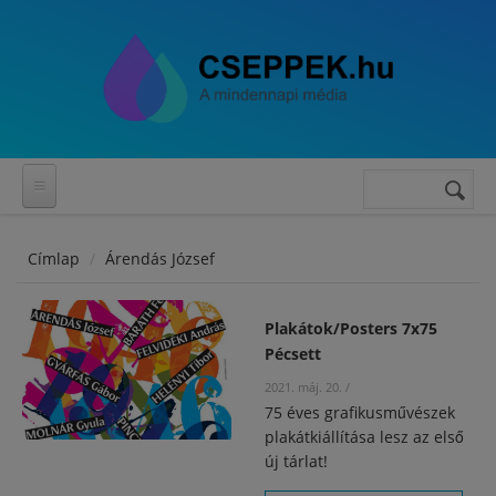
Ugrás a tartalomra
Keresés
Keresés
űrlap
Címlap
Árendás József
Plakátok/Posters 7x75
Pécsett
2021. máj. 20.
/
75 éves grafikusművészek
plakátkiállítása lesz az első
új tárlat!