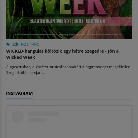
SZÍNHÁZ & TÁNC
WICKED-hangulat költözik egy hétre Szegedre - Jön a
Wicked Week
Augusztusban, a
Wicked
musical szabadtéri világpremierjét megelőzően
Szeged több pontján...
INSTAGRAM