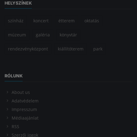
HELYSZÍNEK
színház
koncert
étterem
oktatás
múzeum
galéria
könyvtár
rendezvényközpont
kiállítóterem
park
RÓLUNK
About us
Adatvédelem
Impresszum
Médiaajánlat
RSS
Szerzői jogok