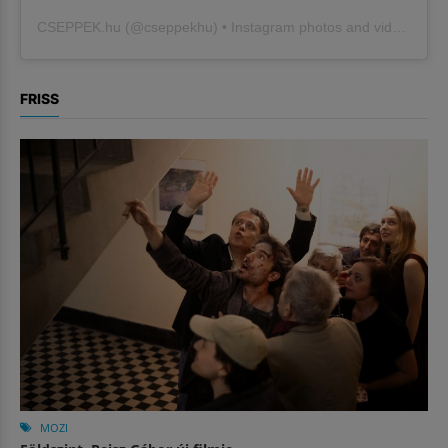
CSEPPEK.hu
(@
cseppekhu
) • Instagram photos and videos
FRISS
MOZI