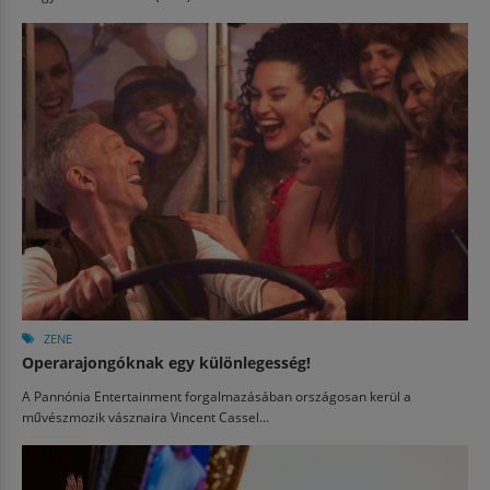
ZENE
Operarajongóknak egy különlegesség!
A Pannónia Entertainment forgalmazásában országosan kerül a
művészmozik vásznaira Vincent Cassel...