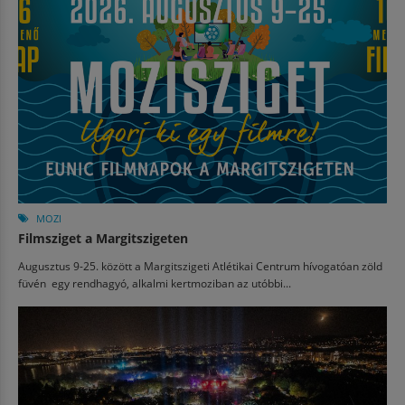
MOZI
Filmsziget a Margitszigeten
Augusztus 9-25. között a Margitszigeti Atlétikai Centrum hívogatóan zöld
füvén egy rendhagyó, alkalmi kertmoziban az utóbbi...