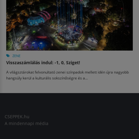
ZENE
Visszaszámlálás indul: -1, 0, Sziget!
A világsztárokat felvonultató zenei színpadok mellett idén újra nagyobb
hangsúly kerül a kulturális sokszínűségre és a...
CSEPPEK.hu
A mindennapi média