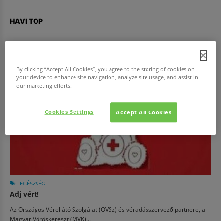
HAVI TOP
By clicking “Accept All Cookies”, you agree to the storing of cookies on
your device to enhance site navigation, analyze site usage, and assist in
our marketing efforts.
Cookies Settings
Accept All Cookies
EGÉSZSÉG
Adj vért!
Az Országos Vérellátó Szolgálat (OVSz) és véradásszervező partnere, a
Magyar Vöröskereszt (MVK)...