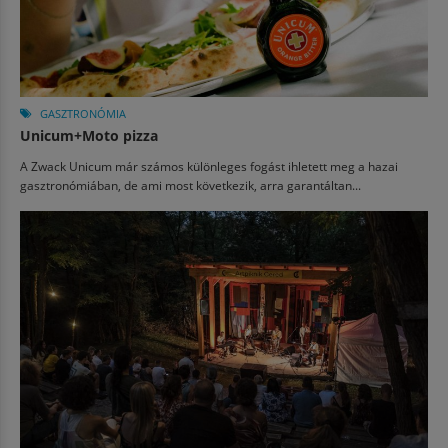
GASZTRONÓMIA
Unicum+Moto pizza
A Zwack Unicum már számos különleges fogást ihletett meg a hazai
gasztronómiában, de ami most következik, arra garantáltan...