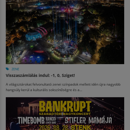
ZENE
Visszaszámlálás indul: -1, 0, Sziget!
A világsztárokat felvonultató zenei színpadok mellett idén újra nagyobb
hangsúly kerül a kulturális sokszínűségre és a...