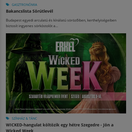
GASZTRONÓMIA
Bakancslista Sörútlevél
Budapest egyedi arculatú és kínálatú sörözőiben, kerthelyiségeiben
biztosít ingyenes sörkóstolót a...
SZÍNHÁZ & TÁNC
WICKED-hangulat költözik egy hétre Szegedre - Jön a
Wicked Week