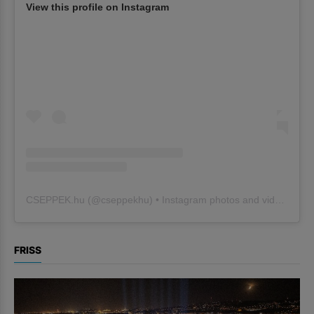
View this profile on Instagram
CSEPPEK.hu
(@
cseppekhu
) • Instagram photos and videos
FRISS