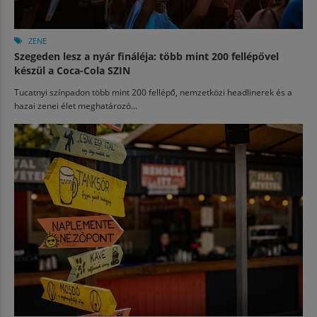
ZENE
Szegeden lesz a nyár fináléja: több mint 200 fellépővel
készül a Coca-Cola SZIN
Tucatnyi színpadon több mint 200 fellépő, nemzetközi headlinerek és a
hazai zenei élet meghatározó...