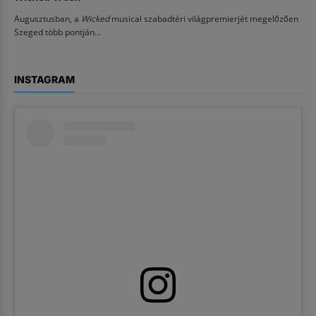
Augusztusban, a
Wicked
musical szabadtéri világpremierjét megelőzően
Szeged több pontján...
INSTAGRAM