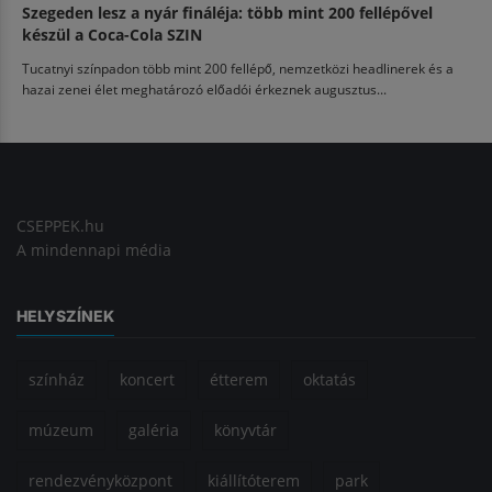
Szegeden lesz a nyár fináléja: több mint 200 fellépővel
készül a Coca-Cola SZIN
Tucatnyi színpadon több mint 200 fellépő, nemzetközi headlinerek és a
hazai zenei élet meghatározó előadói érkeznek augusztus...
CSEPPEK.hu
A mindennapi média
HELYSZÍNEK
színház
koncert
étterem
oktatás
múzeum
galéria
könyvtár
rendezvényközpont
kiállítóterem
park