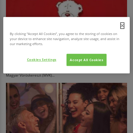
By clicking “Accept All Cookies”, you agree to the storing of cookies on
your device to enhance site navigation, analyze site usage, and assist in
our marketing efforts.
EGÉSZSÉG
Cookies Settings
Adj vért!
Accept All Cookies
Az Országos Vérellátó Szolgálat (OVSz) és véradásszervező partnere, a
Magyar Vöröskereszt (MVK)...