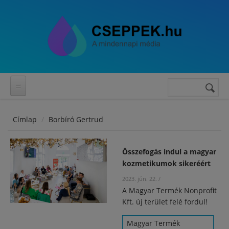
Ugrás a tartalomra
Keresés
Keresés
űrlap
Címlap
Borbíró Gertrud
Összefogás indul a magyar
kozmetikumok sikeréért
2023. jún. 22.
/
A Magyar Termék Nonprofit
Kft. új terület felé fordul!
Magyar Termék