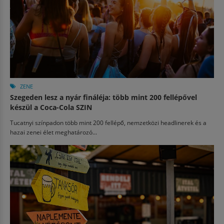
ZENE
Szegeden lesz a nyár fináléja: több mint 200 fellépővel
készül a Coca-Cola SZIN
Tucatnyi színpadon több mint 200 fellépő, nemzetközi headlinerek és a
hazai zenei élet meghatározó...