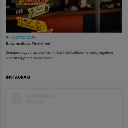
GASZTRONÓMIA
Bakancslista Sörútlevél
Budapest egyedi arculatú és kínálatú sörözőiben, kerthelyiségeiben
biztosít ingyenes sörkóstolót a...
INSTAGRAM