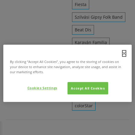
Fiesta
Szilvási Gipsy Folk Band
Beat Dis
Karaván Familia
Heaven Street Seven
By clicking “Accept All Cookies”, you agree to the storing of cookies on
your device to enhance site navigation, analyze site usage, and assist in
Kalyi Jag
our marketing efforts.
Vujicsics Együttes
Cookies Settings
Accept All Cookies
Parno Graszt
colorStar