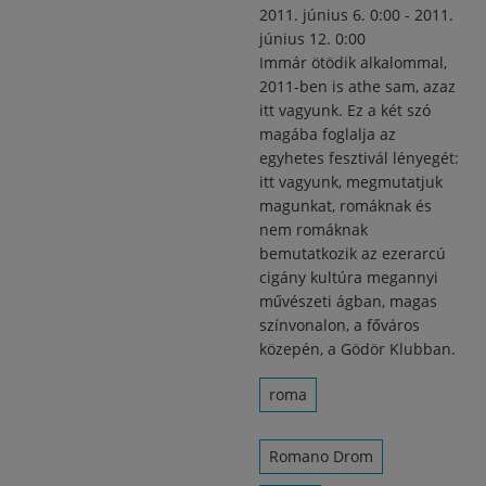
2011. június 6. 0:00
-
2011.
június 12. 0:00
Immár ötödik alkalommal,
2011-ben is athe sam, azaz
itt vagyunk. Ez a két szó
magába foglalja az
egyhetes fesztivál lényegét:
itt vagyunk, megmutatjuk
magunkat, romáknak és
nem romáknak
bemutatkozik az ezerarcú
cigány kultúra megannyi
művészeti ágban, magas
színvonalon, a főváros
közepén, a Gödör Klubban.
roma
Romano Drom