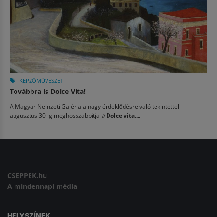
KÉPZŐMŰVÉSZET
Továbbra is Dolce Vita!
A Magyar Nemzeti Galéria a nagy érdeklődésre való tekintettel
augusztus 30-ig meghosszabbítja
a
Dolce vita....
CSEPPEK.hu
A mindennapi média
HELYSZÍNEK