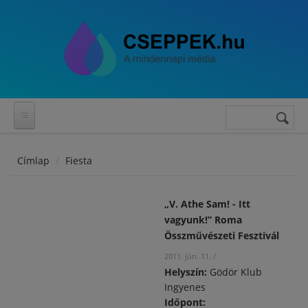
Ugrás a tartalomra
Keresés
Keresés
űrlap
Címlap
Fiesta
„V. Athe Sam! - Itt
vagyunk!” Roma
Összművészeti Fesztivál
2011. jún. 11.
/
Helyszín:
Gödör Klub
Ingyenes
Időpont: