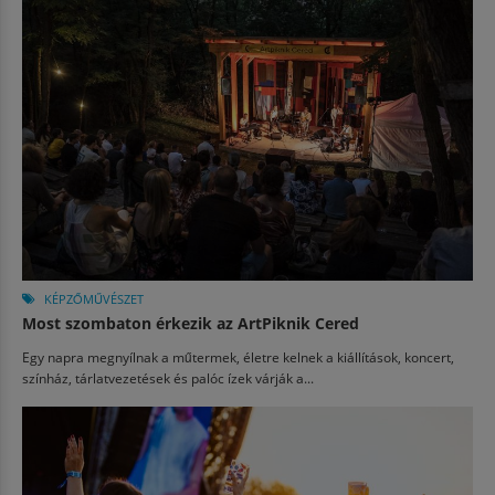
KÉPZŐMŰVÉSZET
Most szombaton érkezik az ArtPiknik Cered
Egy napra megnyílnak a műtermek, életre kelnek a kiállítások, koncert,
színház, tárlatvezetések és palóc ízek várják a...