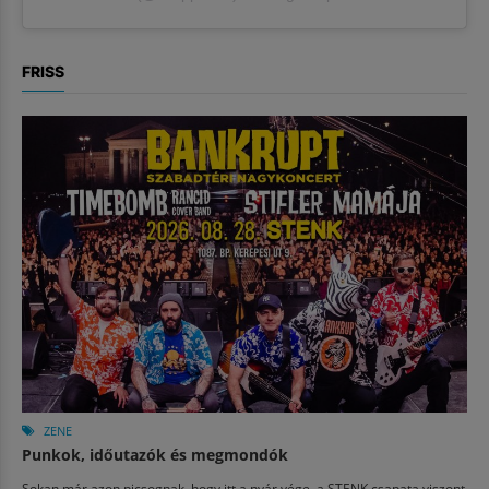
FRISS
ZENE
Punkok, időutazók és megmondók
Sokan már azon picsognak, hogy itt a nyár vége, a STENK csapata viszont