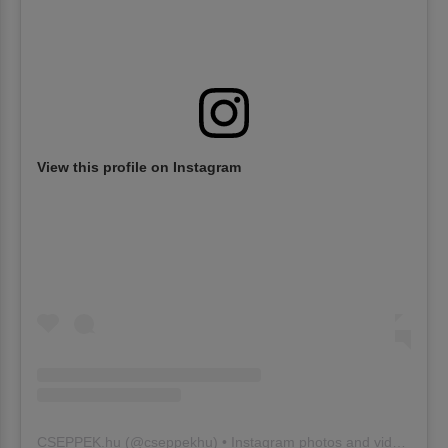
View this profile on Instagram
CSEPPEK.hu
(@
cseppekhu
) • Instagram photos and videos