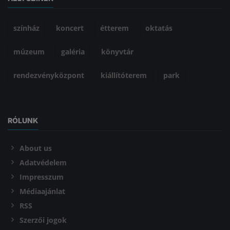
színház
koncert
étterem
oktatás
múzeum
galéria
könyvtár
rendezvényközpont
kiállítóterem
park
RÓLUNK
About us
Adatvédelem
Impresszum
Médiaajánlat
RSS
Szerzői jogok