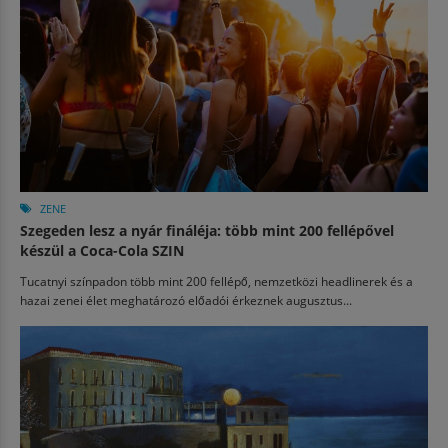
ZENE
Szegeden lesz a nyár fináléja: több mint 200 fellépővel
készül a Coca-Cola SZIN
Tucatnyi színpadon több mint 200 fellépő, nemzetközi headlinerek és a
hazai zenei élet meghatározó előadói érkeznek augusztus...