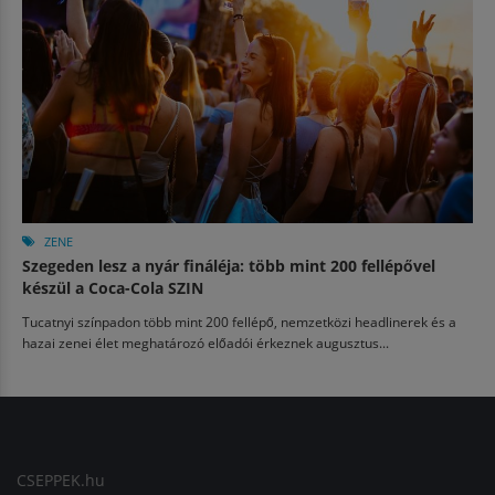
ZENE
Szegeden lesz a nyár fináléja: több mint 200 fellépővel
készül a Coca-Cola SZIN
Tucatnyi színpadon több mint 200 fellépő, nemzetközi headlinerek és a
hazai zenei élet meghatározó előadói érkeznek augusztus...
CSEPPEK.hu