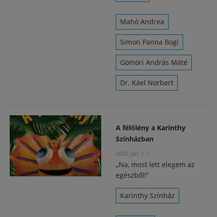
Mahó Andrea
Simon Panna Bogi
Gömöri András Máté
Dr. Káel Norbert
A félőlény a Karinthy
Színházban
2020. jan. 1.
/
„Na, most lett elegem az
egészből!”
Karinthy Színház