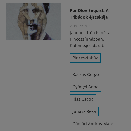
Per Olov Enquist: A
Tribádok éjszakája
2019. jan. 9.
/
Január 11-én ismét a
Pinceszínházban.
Különleges darab.
Pinceszínház
Kaszás Gergő
Györgyi Anna
Kiss Csaba
Juhász Réka
Gömöri András Máté