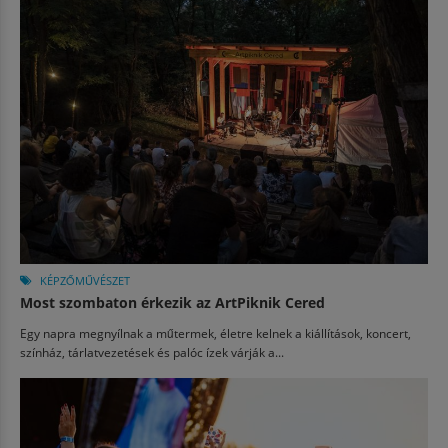
KÉPZŐMŰVÉSZET
Most szombaton érkezik az ArtPiknik Cered
Egy napra megnyílnak a műtermek, életre kelnek a kiállítások, koncert,
színház, tárlatvezetések és palóc ízek várják a...