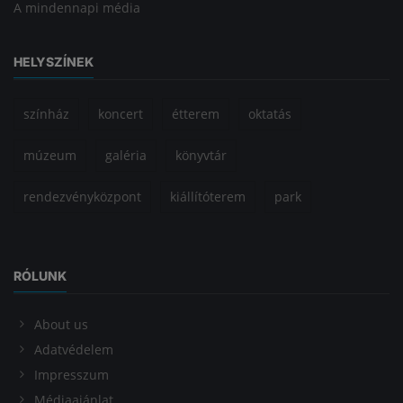
A mindennapi média
HELYSZÍNEK
színház
koncert
étterem
oktatás
múzeum
galéria
könyvtár
rendezvényközpont
kiállítóterem
park
RÓLUNK
About us
Adatvédelem
Impresszum
Médiaajánlat