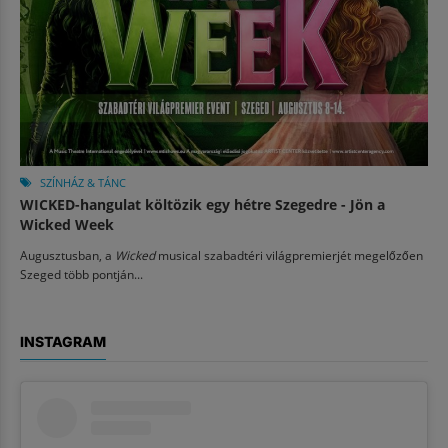
SZÍNHÁZ & TÁNC
WICKED-hangulat költözik egy hétre Szegedre - Jön a
Wicked Week
Augusztusban, a
Wicked
musical szabadtéri világpremierjét megelőzően
Szeged több pontján...
INSTAGRAM