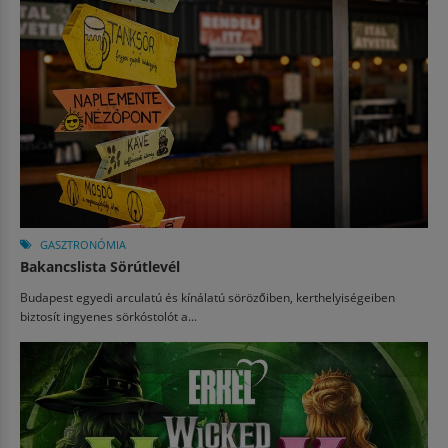
GASZTRONÓMIA
Bakancslista Sörútlevél
Budapest egyedi arculatú és kínálatú sörözőiben, kerthelyiségeiben
biztosít ingyenes sörkóstolót a...