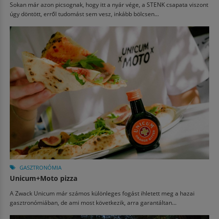
Sokan már azon picsognak, hogy itt a nyár vége, a STENK csapata viszont
úgy döntött, erről tudomást sem vesz, inkább bölcsen...
GASZTRONÓMIA
Unicum+Moto pizza
A Zwack Unicum már számos különleges fogást ihletett meg a hazai
gasztronómiában, de ami most következik, arra garantáltan...