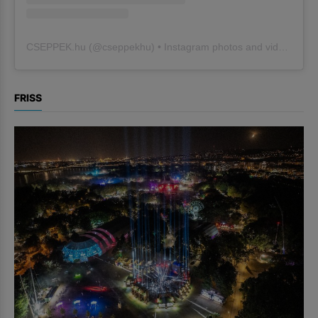
CSEPPEK.hu
(@
cseppekhu
) • Instagram photos and videos
FRISS