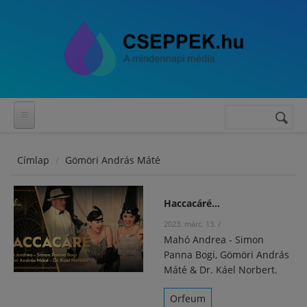
Ugrás a tartalomra
Keresés
Keresés
űrlap
Címlap
Gömöri András Máté
Haccacáré…
2023. márc. 13.
/
Mahó Andrea - Simon
Panna Bogi, Gömöri András
Máté & Dr. Káel Norbert.
Orfeum