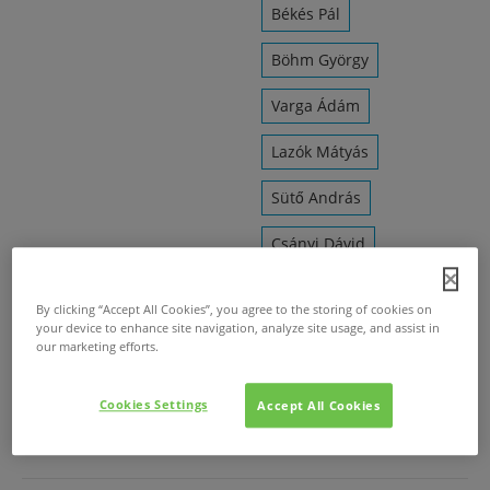
Békés Pál
Böhm György
Varga Ádám
Lazók Mátyás
Sütő András
Csányi Dávid
Vincze Márton
By clicking “Accept All Cookies”, you agree to the storing of cookies on
your device to enhance site navigation, analyze site usage, and assist in
Varju Kálmán
our marketing efforts.
Gömöri András Máté
Cookies Settings
Accept All Cookies
Balázs Andrea