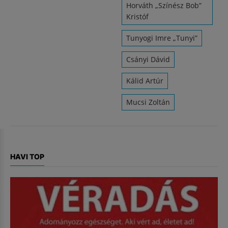
Horváth „Színész Bob”
Kristóf
Tunyogi Imre „Tunyi”
Csányi Dávid
Kálid Artúr
Mucsi Zoltán
HAVI TOP