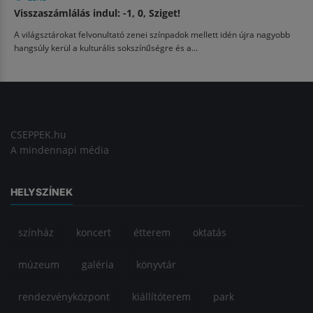
Visszaszámlálás indul: -1, 0, Sziget!
A világsztárokat felvonultató zenei színpadok mellett idén újra nagyobb
hangsúly kerül a kulturális sokszínűségre és a...
CSEPPEK.hu
A mindennapi média
HELYSZÍNEK
színház
koncert
étterem
oktatás
múzeum
galéria
könyvtár
rendezvényközpont
kiállítóterem
park