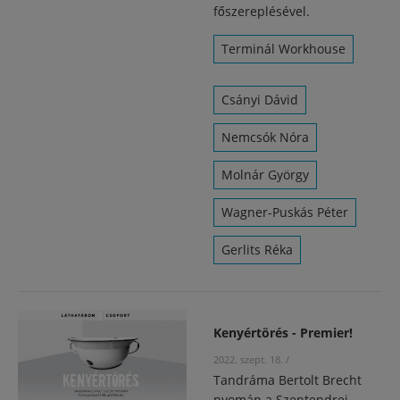
főszereplésével.
Terminál Workhouse
Csányi Dávid
Nemcsók Nóra
Molnár György
Wagner-Puskás Péter
Gerlits Réka
Kenyértörés - Premier!
2022. szept. 18.
/
Tandráma Bertolt Brecht
nyomán a Szentendrei