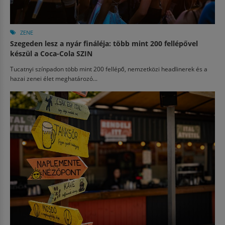
ZENE
Szegeden lesz a nyár fináléja: több mint 200 fellépővel
készül a Coca-Cola SZIN
Tucatnyi színpadon több mint 200 fellépő, nemzetközi headlinerek és a
hazai zenei élet meghatározó...