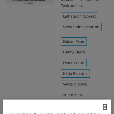
Teátrumban.
Láthatáron Csoport
Szentendrei Teátrum
Fábián Péter
Csányi Dávid
Feuer Yvette
Háda Fruzsina
Varga Orsolya
Zubor Kata