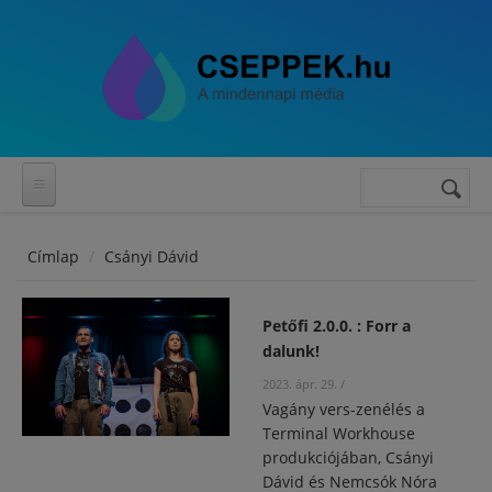
Ugrás a tartalomra
Keresés
Keresés
űrlap
Címlap
Csányi Dávid
Petőfi 2.0.0. : Forr a
dalunk!
2023. ápr. 29.
/
Vagány vers-zenélés a
Terminal Workhouse
produkciójában, Csányi
Dávid és Nemcsók Nóra