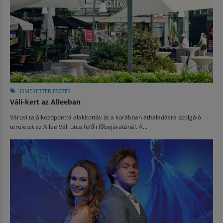
ISMERETTERJESZTÉS
Váli-kert az Alleeban
Városi találkozóponttá alakították át a korábban áthaladásra szolgáló
területet az Allee Váli utca felőli főbejáratánál. A...