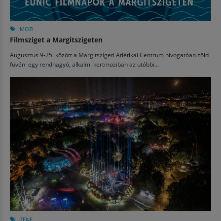
MOZI
Filmsziget a Margitszigeten
Augusztus 9-25. között a Margitszigeti Atlétikai Centrum hívogatóan zöld
füvén egy rendhagyó, alkalmi kertmoziban az utóbbi...
ZENE