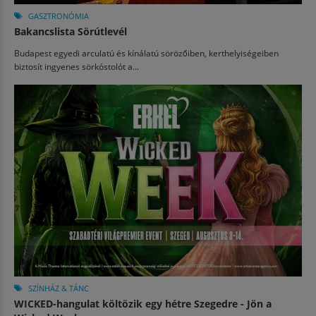
GASZTRONÓMIA
Bakancslista Sörútlevél
Budapest egyedi arculatú és kínálatú sörözőiben, kerthelyiségeiben
biztosít ingyenes sörkóstolót a...
SZÍNHÁZ & TÁNC
WICKED-hangulat költözik egy hétre Szegedre - Jön a