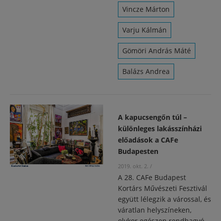
Vincze Márton
Varju Kálmán
Gömöri András Máté
Balázs Andrea
A kapucsengőn túl –
különleges lakásszínházi
előadások a CAFe
Budapesten
2019. okt. 2.
/
A 28. CAFe Budapest
Kortárs Művészeti Fesztivál
együtt lélegzik a várossal, és
váratlan helyszíneken,
olykor egészen rendhagyó