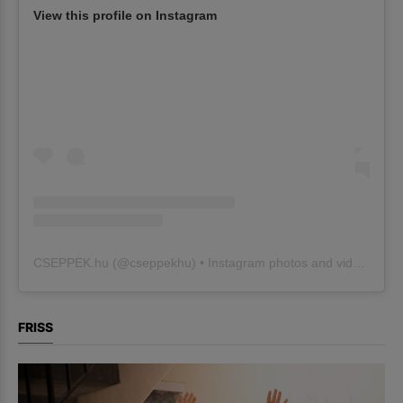
View this profile on Instagram
CSEPPEK.hu
(@
cseppekhu
) • Instagram photos and videos
FRISS