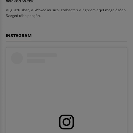
Wicked Week
Augusztusban, a
Wicked
musical szabadtéri világpremierjét megelőzően
Szeged több pontján...
INSTAGRAM