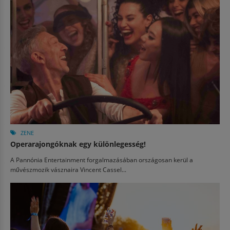
ZENE
Operarajongóknak egy különlegesség!
A Pannónia Entertainment forgalmazásában országosan kerül a
művészmozik vásznaira Vincent Cassel...