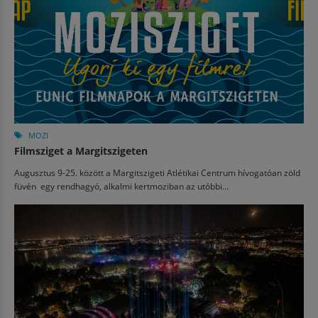
MOZI
Filmsziget a Margitszigeten
Augusztus 9-25. között a Margitszigeti Atlétikai Centrum hívogatóan zöld
füvén egy rendhagyó, alkalmi kertmoziban az utóbbi...