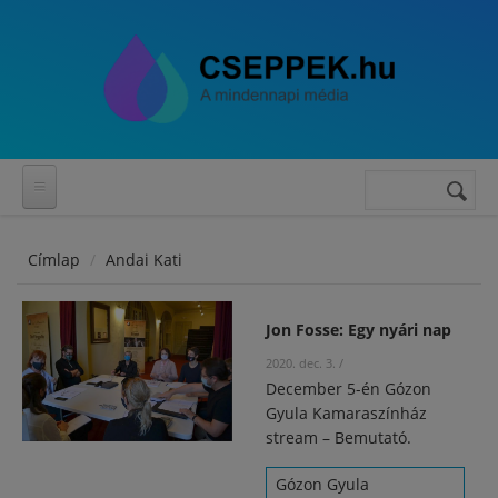
Ugrás a tartalomra
Keresés
Keresés
űrlap
Címlap
Andai Kati
Jon Fosse: Egy nyári nap
2020. dec. 3.
/
December 5-én Gózon
Gyula Kamaraszínház
stream – Bemutató.
Gózon Gyula