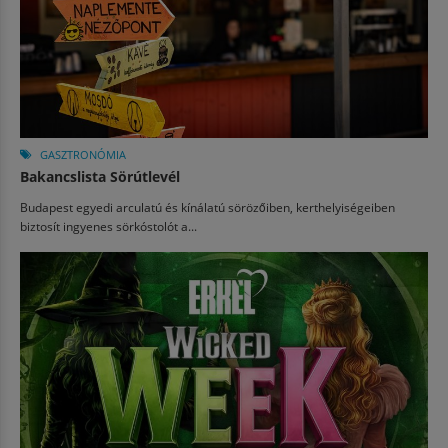
GASZTRONÓMIA
Bakancslista Sörútlevél
Budapest egyedi arculatú és kínálatú sörözőiben, kerthelyiségeiben
biztosít ingyenes sörkóstolót a...