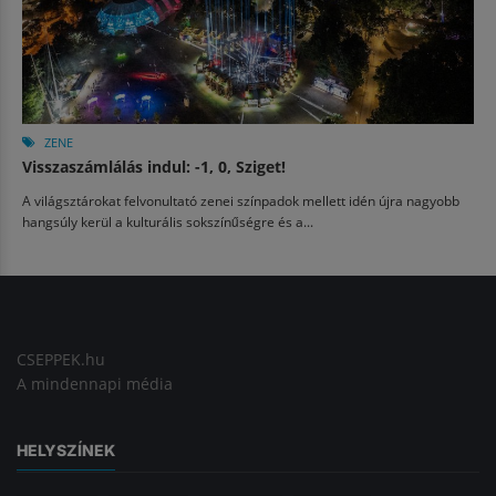
ZENE
Visszaszámlálás indul: -1, 0, Sziget!
A világsztárokat felvonultató zenei színpadok mellett idén újra nagyobb
hangsúly kerül a kulturális sokszínűségre és a...
CSEPPEK.hu
A mindennapi média
HELYSZÍNEK