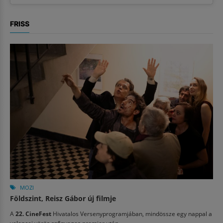
FRISS
MOZI
Földszint, Reisz Gábor új filmje
A
22. CineFest
Hivatalos Versenyprogramjában, mindössze egy nappal a
velencei vörös szőnyeges premier után...