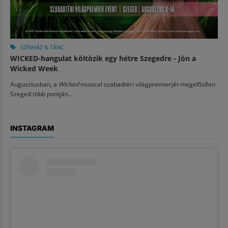
SZÍNHÁZ & TÁNC
WICKED-hangulat költözik egy hétre Szegedre - Jön a
Wicked Week
Augusztusban, a
Wicked
musical szabadtéri világpremierjét megelőzően
Szeged több pontján...
INSTAGRAM