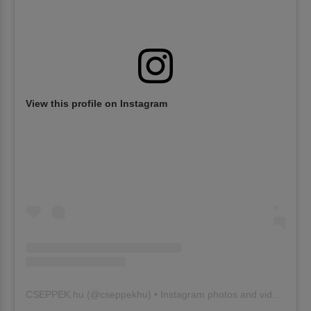
View this profile on Instagram
CSEPPEK.hu
(@
cseppekhu
) • Instagram photos and videos