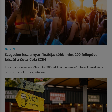
ZENE
Szegeden lesz a nyár fináléja: több mint 200 fellépővel
készül a Coca-Cola SZIN
Tucatnyi színpadon több mint 200 fellépő, nemzetközi headlinerek és a
hazai zenei élet meghatározó...