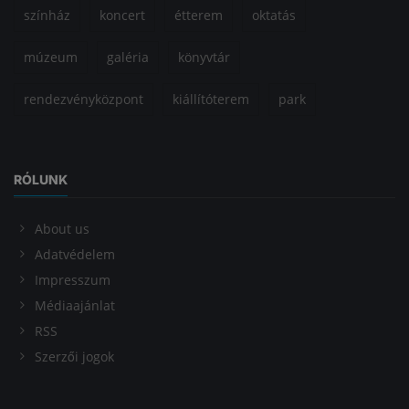
színház
koncert
étterem
oktatás
múzeum
galéria
könyvtár
rendezvényközpont
kiállítóterem
park
RÓLUNK
About us
Adatvédelem
Impresszum
Médiaajánlat
RSS
Szerzői jogok