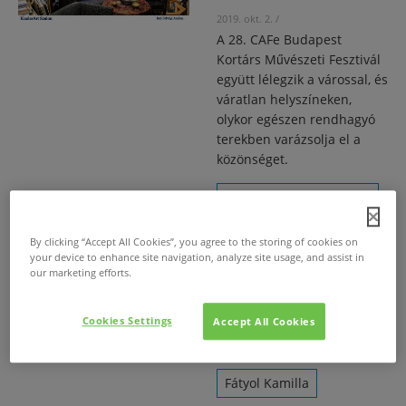
2019. okt. 2.
/
A 28. CAFe Budapest
Kortárs Művészeti Fesztivál
együtt lélegzik a várossal, és
váratlan helyszíneken,
olykor egészen rendhagyó
terekben varázsolja el a
közönséget.
CAFe Budapest Kortárs
Művészeti Fesztivál
By clicking “Accept All Cookies”, you agree to the storing of cookies on
KuglerArt Szalon
your device to enhance site navigation, analyze site usage, and assist in
our marketing efforts.
Kőszegi Edit
Cookies Settings
Accept All Cookies
Andai Kati
Fátyol Kamilla