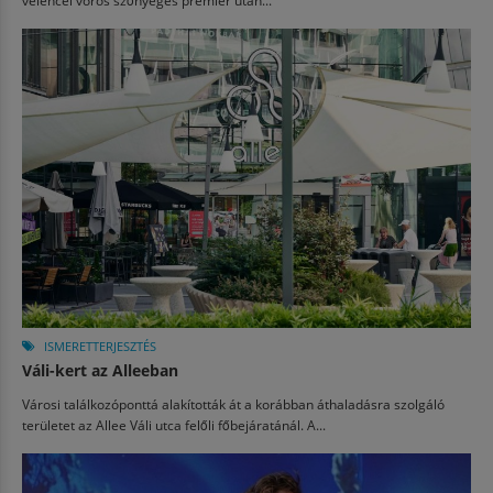
ISMERETTERJESZTÉS
Váli-kert az Alleeban
Városi találkozóponttá alakították át a korábban áthaladásra szolgáló
területet az Allee Váli utca felőli főbejáratánál. A...