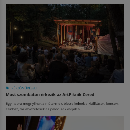
KÉPZŐMŰVÉSZET
Most szombaton érkezik az ArtPiknik Cered
Egy napra megnyílnak a műtermek, életre kelnek a kiállítások, koncert,
színház, tárlatvezetések és palóc ízek várják a...