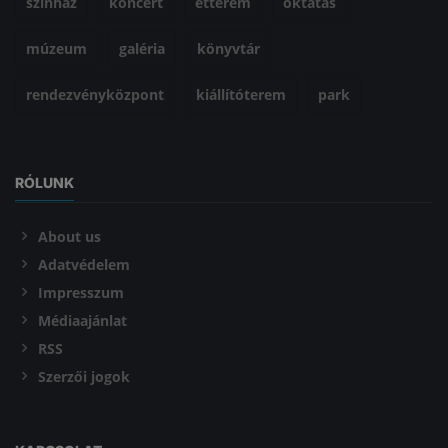
színház
koncert
étterem
oktatás
múzeum
galéria
könyvtár
rendezvényközpont
kiállítóterem
park
RÓLUNK
About us
Adatvédelem
Impresszum
Médiaajánlat
RSS
Szerzői jogok