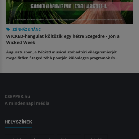
SZÍNHÁZ & TÁNC
WICKED-hangulat költözik egy hétre Szegedre - Jön a
Wicked Week
Augusztusban, a
Wicked
musical szabadtéri világpremierjét
megelőzően Szeged több pontján különleges programok és...
CSEPPEK.hu
A mindennapi média
HELYSZÍNEK