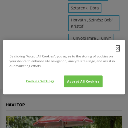
Sztarenki Dóra
Horváth „Színész Bob”
Kristóf
Tunyogi Imre „Tunyi”
Csányi Dávid
By clicking “Accept All Cookies”, you agree to the storing of cookies on
your device to enhance site navigation, analyze site usage, and assist in
Kálid Artúr
our marketing efforts.
Mucsi Zoltán
Cookies Settings
Accept All Cookies
HAVI TOP