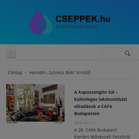
Ugrás a tartalomra
Keresés
Keresés
űrlap
Címlap
Horváth „Színész Bob” Kristóf
A kapucsengőn túl –
különleges lakásszínházi
előadások a CAFe
Budapesten
2019. okt. 2.
/
A 28. CAFe Budapest
Kortárs Művészeti Fesztivál