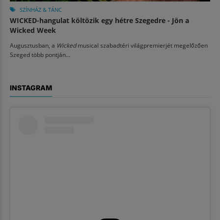
SZÍNHÁZ & TÁNC
WICKED-hangulat költözik egy hétre Szegedre - Jön a
Wicked Week
Augusztusban, a
Wicked
musical szabadtéri világpremierjét megelőzően
Szeged több pontján...
INSTAGRAM