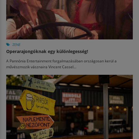
ZENE
Operarajongóknak egy különlegesség!
A Pannónia Entertainment forgalmazásában országosan kerül a
művészmozik vásznaira Vincent Cassel...