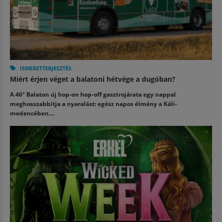
ISMERETTERJESZTÉS
Miért érjen véget a balatoni hétvége a dugóban?
A 46° Balaton új hop-on hop-off gasztrojárata egy nappal
meghosszabbítja a nyaralást: egész napos élmény a Káli-
medencében....