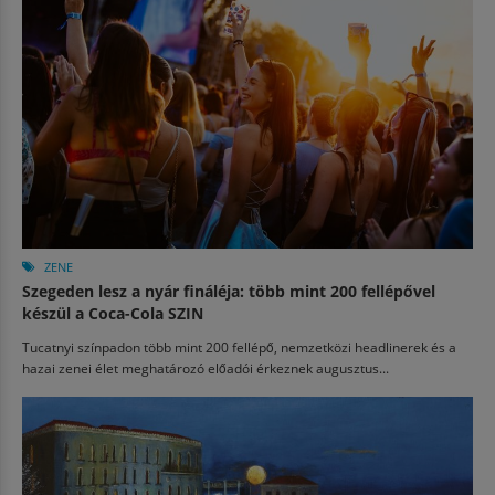
ZENE
Szegeden lesz a nyár fináléja: több mint 200 fellépővel
készül a Coca-Cola SZIN
Tucatnyi színpadon több mint 200 fellépő, nemzetközi headlinerek és a
hazai zenei élet meghatározó előadói érkeznek augusztus...