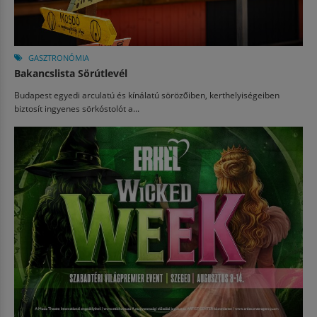
GASZTRONÓMIA
Bakancslista Sörútlevél
Budapest egyedi arculatú és kínálatú sörözőiben, kerthelyiségeiben
biztosít ingyenes sörkóstolót a...