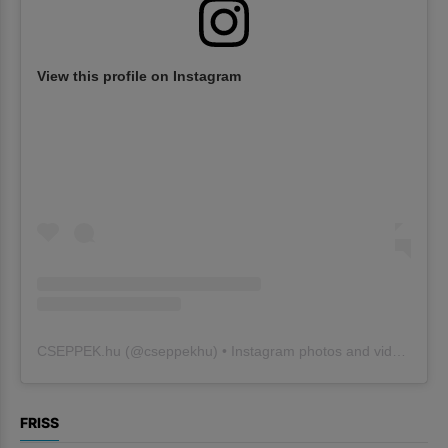
View this profile on Instagram
CSEPPEK.hu
(@
cseppekhu
) • Instagram photos and videos
FRISS