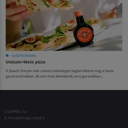
GASZTRONÓMIA
Unicum+Moto pizza
A Zwack Unicum már számos különleges fogást ihletett meg a hazai
gasztronómiában, de ami most következik, arra garantáltan...
CSEPPEK.hu
A mindennapi média