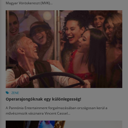
Magyar Vöröskereszt (MVK)...
ZENE
Operarajongóknak egy különlegesség!
A Pannónia Entertainment forgalmazásában országosan kerül a
művészmozik vásznaira Vincent Cassel...