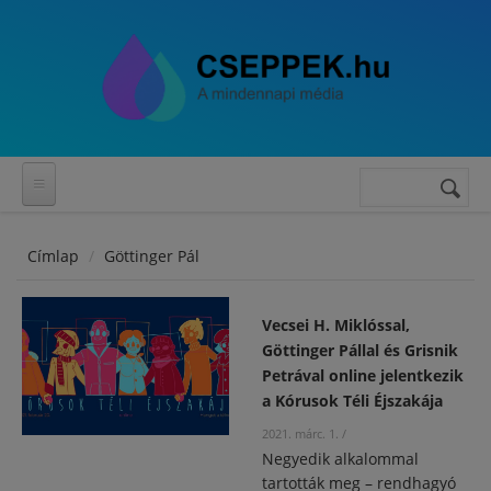
Ugrás a tartalomra
Keresés
Keresés
űrlap
Címlap
Göttinger Pál
Vecsei H. Miklóssal,
Göttinger Pállal és Grisnik
Petrával online jelentkezik
a Kórusok Téli Éjszakája
2021. márc. 1.
/
Negyedik alkalommal
tartották meg – rendhagyó