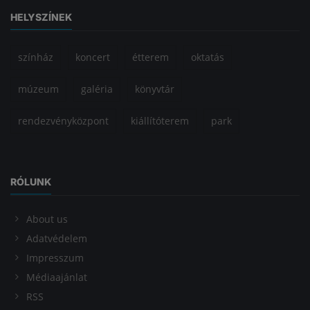
HELYSZÍNEK
színház
koncert
étterem
oktatás
múzeum
galéria
könyvtár
rendezvényközpont
kiállítóterem
park
RÓLUNK
About us
Adatvédelem
Impresszum
Médiaajánlat
RSS