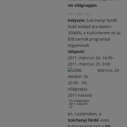
víz világnapján
2011. márc. 22.
/
Helyszín:
Széchenyi fürdő
füdő belépő ára (kabin:
3500Ft), a Kultúrterem és az
Előcsarnok programjai
ingyenesek
Időpont:
2011. március 24. 16:00
-
2011. március 25. 0:00
Március 24-
Víz világnapja
2011-halasto
(külső hivatkozás)
én, csütörtökön, a
Széchenyi fürdő
vizes
kultúranapot tart a
Víz