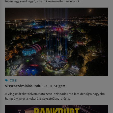
füvén egy rendhagyó, alkalmi kertmoziban az utóbbi...
ZENE
Visszaszámlálás indul: -1, 0, Sziget!
A világsztárokat felvonultató zenei színpadok mellett idén újra nagyobb
hangsúly kerül a kulturális sokszínűségre és a...