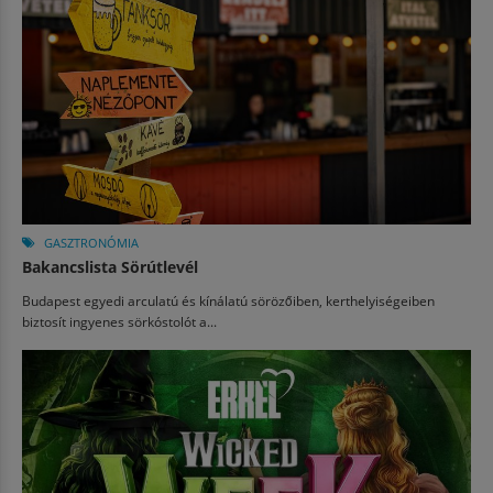
GASZTRONÓMIA
Bakancslista Sörútlevél
Budapest egyedi arculatú és kínálatú sörözőiben, kerthelyiségeiben
biztosít ingyenes sörkóstolót a...