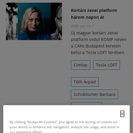
Kortárs zenei platform
három napon át
2020. okt. 13.
/
Új magyar kortárs zenei
platform indul KOMP néven
a CAFe Budapest keretén
belül a Tesla LOFT terében.
Címlap
Tesla LOFT
Tóth Árpád
Schoblocher Barbara
Göttinger Pál
Bucz Magor Soma
By clicking “Accept All Cookies”, you agree to the storing of cookies on
your device to enhance site navigation, analyze site usage, and assist in
our marketing efforts.