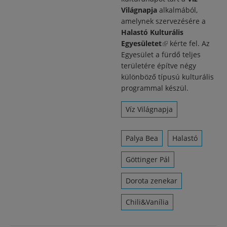
Világnapja
alkalmából,
amelynek szervezésére a
Halastó Kulturális
Egyesületet
(külső
kérte fel. Az
Egyesület a fürdő teljes
hivatkozás)
területére építve négy
különböző típusú kulturális
programmal készül.
Víz Világnapja
Palya Bea
Halastó
Göttinger Pál
Dorota zenekar
Chili&Vanília