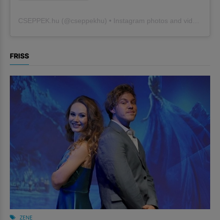
CSEPPEK.hu
(@
cseppekhu
) • Instagram photos and videos
FRISS
ZENE