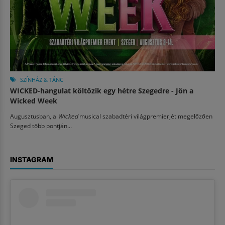
SZÍNHÁZ & TÁNC
WICKED-hangulat költözik egy hétre Szegedre - Jön a
Wicked Week
Augusztusban, a
Wicked
musical szabadtéri világpremierjét megelőzően
Szeged több pontján...
INSTAGRAM