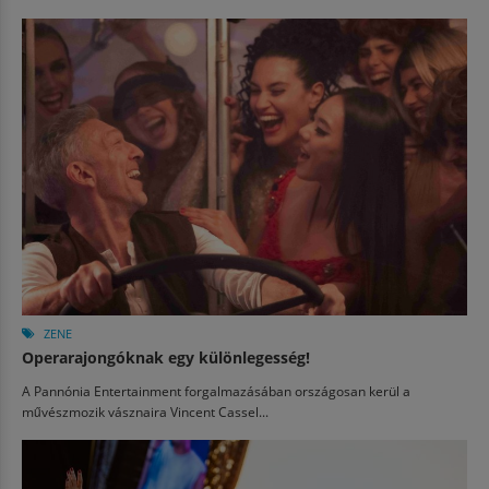
ZENE
Operarajongóknak egy különlegesség!
A Pannónia Entertainment forgalmazásában országosan kerül a
művészmozik vásznaira Vincent Cassel...