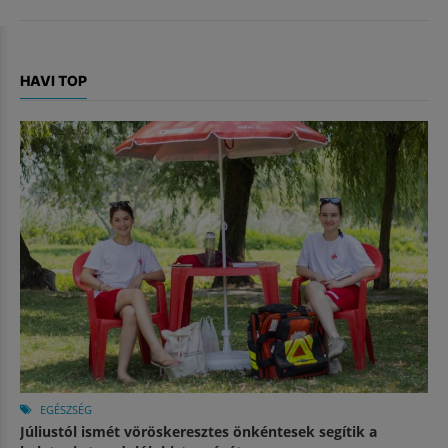
HAVI TOP
EGÉSZSÉG
Júliustól ismét vöröskeresztes önkéntesek segítik a