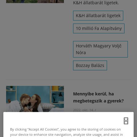
K&H állatbarát ligetek.
K&H állatbarát ligetek
10 millió Fa Alapítvány
Horváth Magyary Voljč
Nóra
Bozzay Balázs
Mennyibe kerül, ha
megbetegszik a gyerek?
2022. okt. 14.
/
Egy betegség esetén
rengeteg költséggel kell
By clicking “Accept All Cookies”, you agree to the storing of cookies on
számolniuk a szülőknek.
your device to enhance site navigation, analyze site usage, and assist in