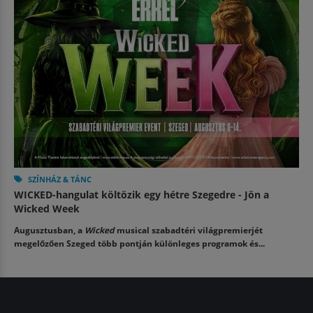
SZÍNHÁZ & TÁNC
WICKED-hangulat költözik egy hétre Szegedre - Jön a
Wicked Week
Augusztusban, a
Wicked
musical szabadtéri világpremierjét
megelőzően Szeged több pontján különleges programok és...