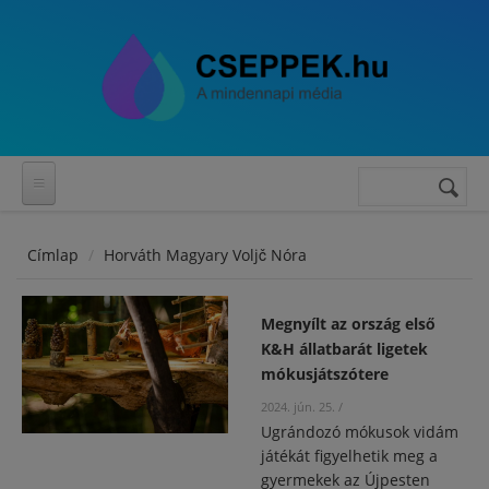
Ugrás a tartalomra
Keresés
Keresés
űrlap
Címlap
Horváth Magyary Voljč Nóra
Megnyílt az ország első
K&H állatbarát ligetek
mókusjátszótere
2024. jún. 25.
/
Ugrándozó mókusok vidám
játékát figyelhetik meg a
gyermekek az Újpesten