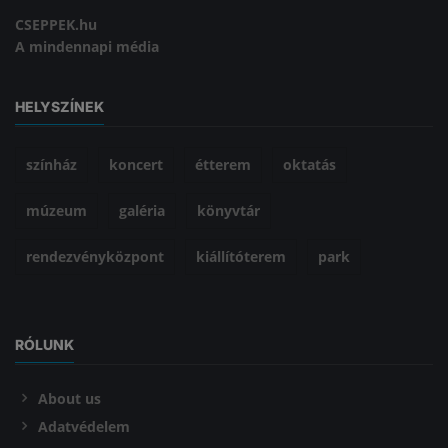
CSEPPEK.hu
A mindennapi média
HELYSZÍNEK
színház
koncert
étterem
oktatás
múzeum
galéria
könyvtár
rendezvényközpont
kiállítóterem
park
RÓLUNK
About us
Adatvédelem