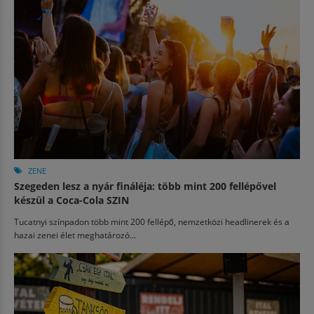
ZENE
Szegeden lesz a nyár fináléja: több mint 200 fellépővel
készül a Coca-Cola SZIN
Tucatnyi színpadon több mint 200 fellépő, nemzetközi headlinerek és a
hazai zenei élet meghatározó...