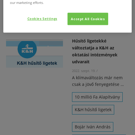
our marketing efforts.
Horváth Magyary Voljč
Nóra
Cookies Settings
Accept All Cookies
Hűsítő ligetekké
változtatja a K&H az
oktatási intézmények
udvarait
2022. szept. 19.
/
A klímaváltozás már nem
csak a jövő fenyegetése …
10 millió Fa Alapítvány
K&H hűsítő ligetek
Bojár Iván András