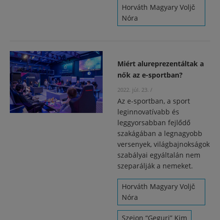
Horváth Magyary Voljč
Nóra
Miért alureprezentáltak a
nők az e-sportban?
2022. júl. 23.
/
Az e-sportban, a sport
leginnovatívabb és
leggyorsabban fejlődő
szakágában a legnagyobb
versenyek, világbajnokságok
szabályai egyáltalán nem
szeparálják a nemeket.
Horváth Magyary Voljč
Nóra
Szejon “Geguri” Kim