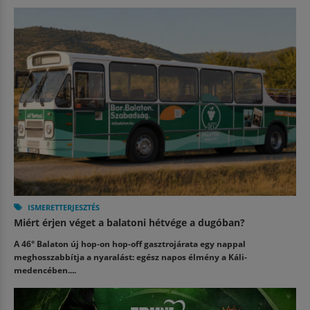
ISMERETTERJESZTÉS
Miért érjen véget a balatoni hétvége a dugóban?
A 46° Balaton új hop-on hop-off gasztrojárata egy nappal
meghosszabbítja a nyaralást: egész napos élmény a Káli-
medencében....