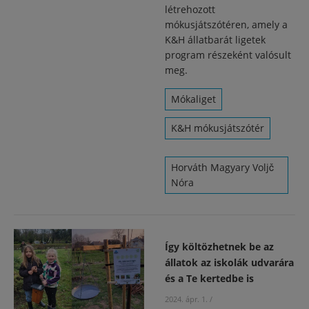
létrehozott
mókusjátszótéren, amely a
K&H állatbarát ligetek
program részeként valósult
meg.
Mókaliget
K&H mókusjátszótér
Horváth Magyary Voljč
Nóra
Így költözhetnek be az
állatok az iskolák udvarára
és a Te kertedbe is
2024. ápr. 1.
/