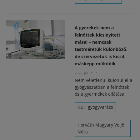
A gyerekek nem a
felnőttek kicsinyített
másai – nemcsak
testméretük különböző,
de szervezetük is kicsit
másképp működik
2022. júl. 21.
/
Nem véletlenül különül el a
gyógyászatban a felnőttek
és a gyermekek ellátása.
K&H gyógyvarázs
Horváth Magyary Voljč
Nóra