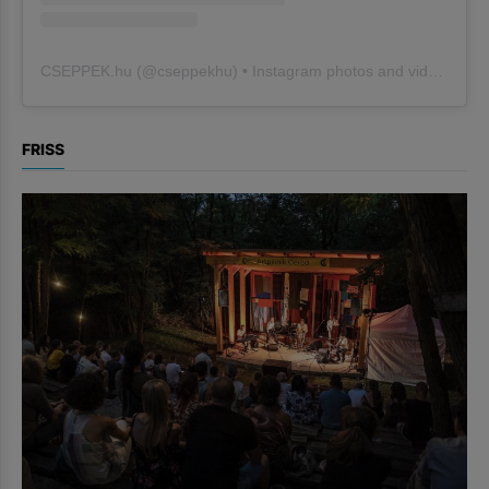
CSEPPEK.hu
(@
cseppekhu
) • Instagram photos and videos
FRISS