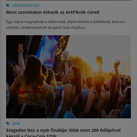
KÉPZŐMŰVÉSZET
Most szombaton érkezik az ArtPiknik Cered
Egy napra megnyílnak a műtermek, életre kelnek a kiállítások, koncert,
színház, tárlatvezetések és palóc ízek várják a...
ZENE
Szegeden lesz a nyár fináléja: több mint 200 fellépővel
készül a Coca-Cola SZIN