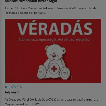
balatoni strandolók biztonságát
Az idén 145 éves Magyar Vöröskereszt önkéntesei 2026 nyarán is jelen
lesznek a Balaton déli partján...
EGÉSZSÉG
Adj vért!
Az Országos Vérellátó Szolgálat (OVSz) és véradásszervező partnere, a
Magyar Vöröskereszt (MVK)...