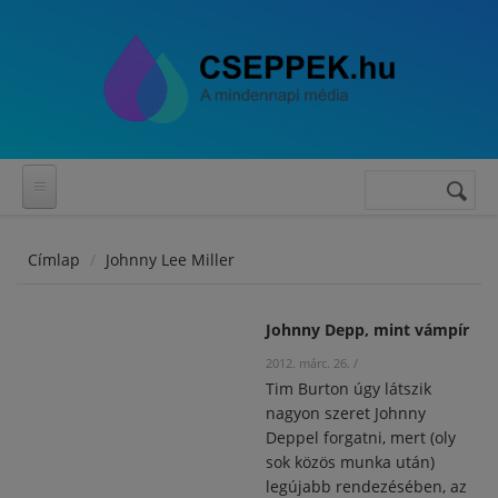
Ugrás a tartalomra
Keresés
Keresés
űrlap
Címlap
Johnny Lee Miller
Johnny Depp, mint vámpír
2012. márc. 26.
/
Tim Burton úgy látszik
nagyon szeret Johnny
Deppel forgatni, mert (oly
sok közös munka után)
legújabb rendezésében, az