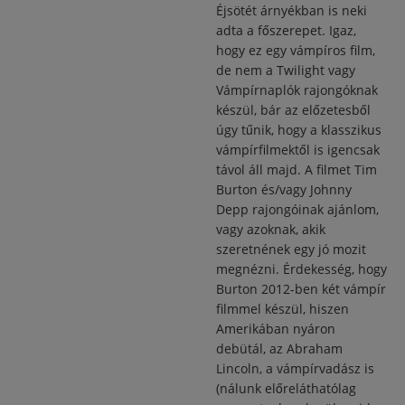
Éjsötét árnyékban is neki
adta a főszerepet. Igaz,
hogy ez egy vámpíros film,
de nem a Twilight vagy
Vámpírnaplók rajongóknak
készül, bár az előzetesből
úgy tűnik, hogy a klasszikus
vámpírfilmektől is igencsak
távol áll majd. A filmet Tim
Burton és/vagy Johnny
Depp rajongóinak ajánlom,
vagy azoknak, akik
szeretnének egy jó mozit
megnézni. Érdekesség, hogy
Burton 2012-ben két vámpír
filmmel készül, hiszen
Amerikában nyáron
debütál, az
Abraham
Lincoln, a vámpírvadász
is
(nálunk előreláthatólag