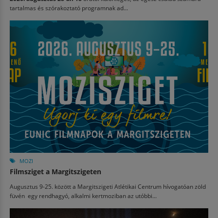
tartalmas és szórakoztató programnak ad...
MOZI
Filmsziget a Margitszigeten
Augusztus 9-25. között a Margitszigeti Atlétikai Centrum hívogatóan zöld
füvén egy rendhagyó, alkalmi kertmoziban az utóbbi...