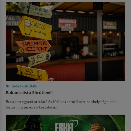
GASZTRONÓMIA
Bakancslista Sörútlevél
Budapest egyedi arculatú és kínálatú sörözőiben, kerthelyiségeiben
biztosít ingyenes sörkóstolót a...