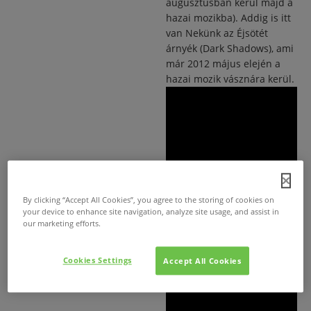
augusztusban kerül majd a
hazai mozikba). Addig is itt
van Nekünk az Éjsötét
árnyék (Dark Shadows), ami
már 2012 május elején a
hazai mozik vásznára kerül.
By clicking “Accept All Cookies”, you agree to the storing of cookies on
your device to enhance site navigation, analyze site usage, and assist in
our marketing efforts.
Cookies Settings
Accept All Cookies