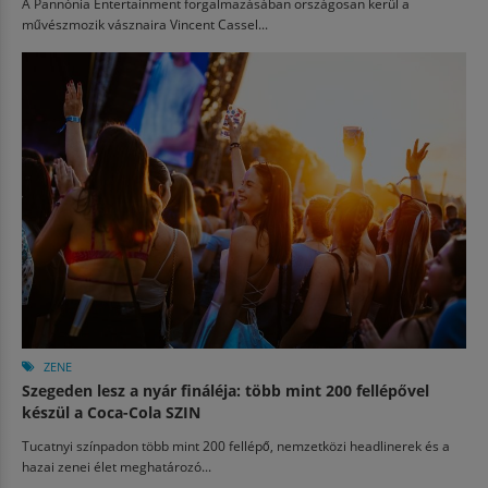
A Pannónia Entertainment forgalmazásában országosan kerül a
művészmozik vásznaira Vincent Cassel...
ZENE
Szegeden lesz a nyár fináléja: több mint 200 fellépővel
készül a Coca-Cola SZIN
Tucatnyi színpadon több mint 200 fellépő, nemzetközi headlinerek és a
hazai zenei élet meghatározó...