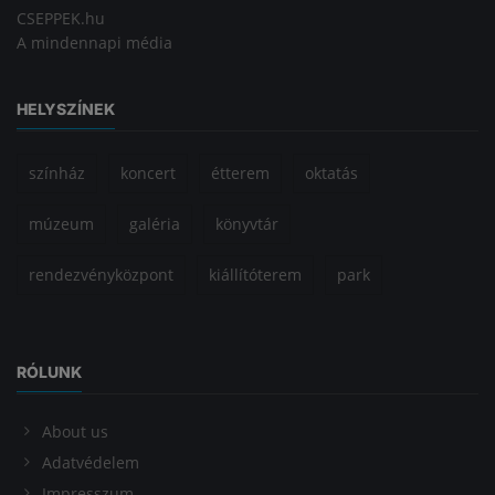
CSEPPEK.hu
A mindennapi média
HELYSZÍNEK
színház
koncert
étterem
oktatás
múzeum
galéria
könyvtár
rendezvényközpont
kiállítóterem
park
RÓLUNK
About us
Adatvédelem
Impresszum