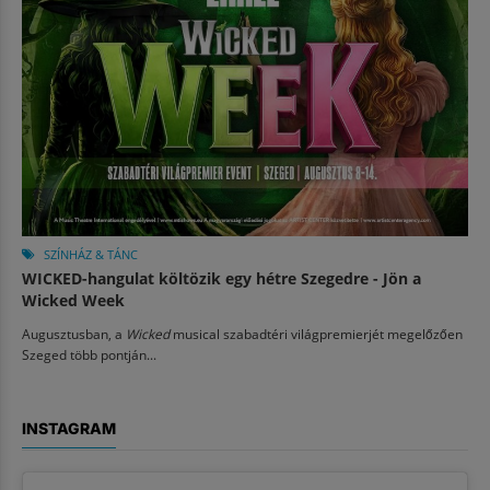
SZÍNHÁZ & TÁNC
WICKED-hangulat költözik egy hétre Szegedre - Jön a
Wicked Week
Augusztusban, a
Wicked
musical szabadtéri világpremierjét megelőzően
Szeged több pontján...
INSTAGRAM