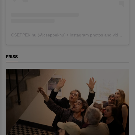
CSEPPEK.hu
(@
cseppekhu
) • Instagram photos and videos
FRISS