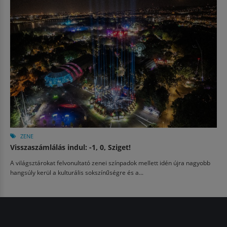
ZENE
Visszaszámlálás indul: -1, 0, Sziget!
A világsztárokat felvonultató zenei színpadok mellett idén újra nagyobb
hangsúly kerül a kulturális sokszínűségre és a...