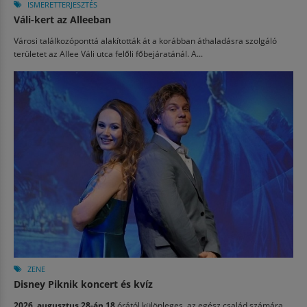
ISMERETTERJESZTÉS
Váli-kert az Alleeban
Városi találkozóponttá alakították át a korábban áthaladásra szolgáló
területet az Allee Váli utca felőli főbejáratánál. A...
ZENE
Disney Piknik koncert és kvíz
2026. augusztus 28-án 18
órától különleges, az egész család számára