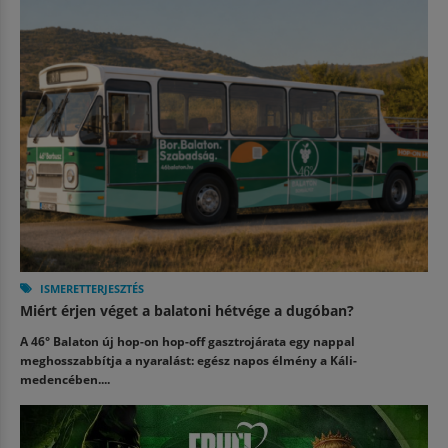
ISMERETTERJESZTÉS
Miért érjen véget a balatoni hétvége a dugóban?
A 46° Balaton új hop-on hop-off gasztrojárata egy nappal
meghosszabbítja a nyaralást: egész napos élmény a Káli-
medencében....