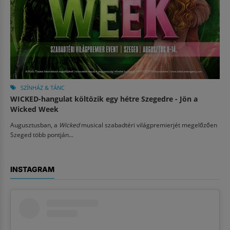
SZÍNHÁZ & TÁNC
WICKED-hangulat költözik egy hétre Szegedre - Jön a
Wicked Week
Augusztusban, a
Wicked
musical szabadtéri világpremierjét megelőzően
Szeged több pontján...
INSTAGRAM