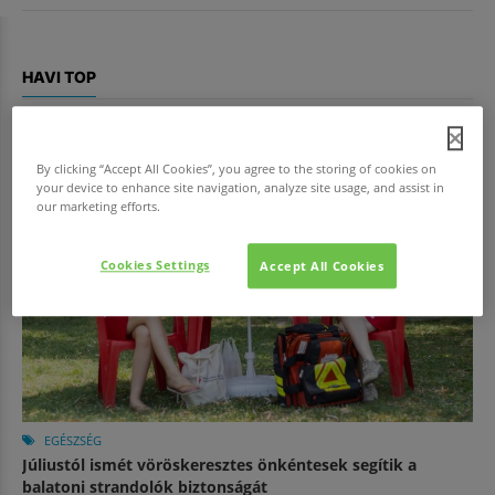
HAVI TOP
By clicking “Accept All Cookies”, you agree to the storing of cookies on
your device to enhance site navigation, analyze site usage, and assist in
our marketing efforts.
Cookies Settings
Accept All Cookies
EGÉSZSÉG
Júliustól ismét vöröskeresztes önkéntesek segítik a
balatoni strandolók biztonságát