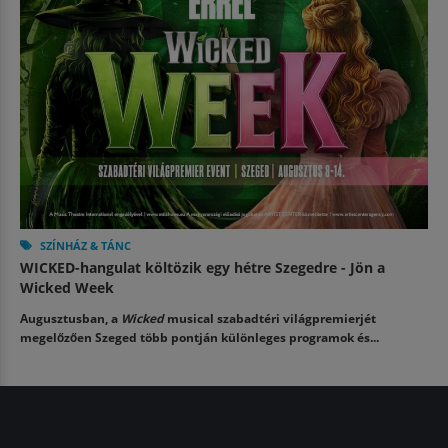
SZÍNHÁZ & TÁNC
WICKED-hangulat költözik egy hétre Szegedre - Jön a
Wicked Week
Augusztusban, a
Wicked
musical szabadtéri világpremierjét
megelőzően Szeged több pontján különleges programok és...