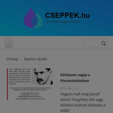
Ugrás a tartalomra
Keresés
Keresés
űrlap
Címlap
Nyitrai László
Költészet napja a
Pinceszínházban
2016. ápr. 11.
/
Hogyan halt meg József
Attila? Öngyilkos lett vagy
véletlen baleset áldozata a
költő?