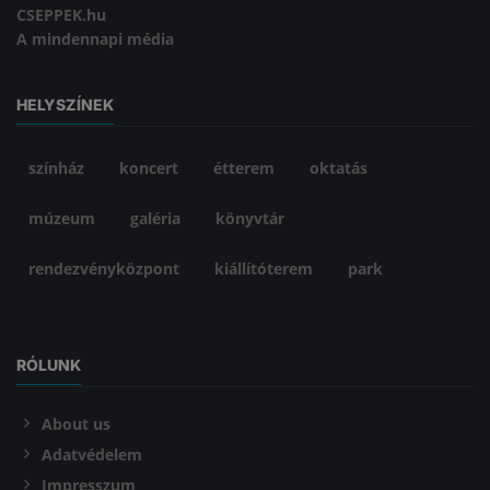
CSEPPEK.hu
A mindennapi média
HELYSZÍNEK
színház
koncert
étterem
oktatás
múzeum
galéria
könyvtár
rendezvényközpont
kiállítóterem
park
RÓLUNK
About us
Adatvédelem
Impresszum