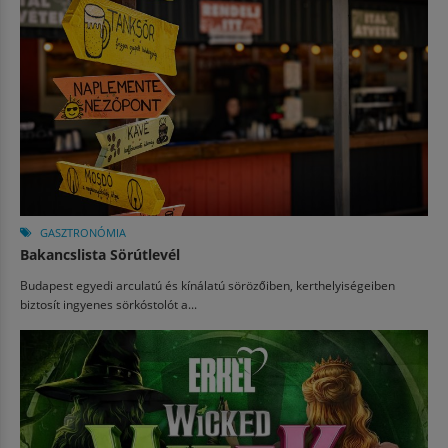
GASZTRONÓMIA
Bakancslista Sörútlevél
Budapest egyedi arculatú és kínálatú sörözőiben, kerthelyiségeiben
biztosít ingyenes sörkóstolót a...