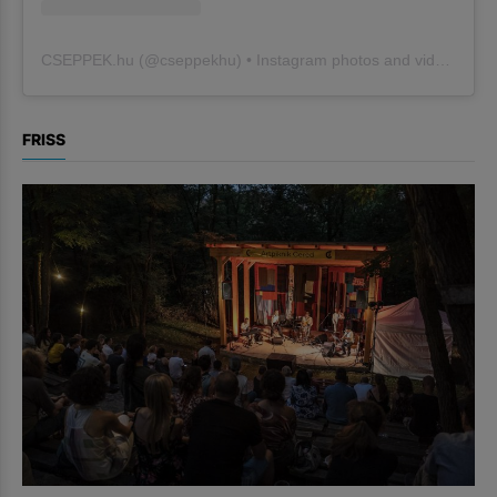
CSEPPEK.hu
(@
cseppekhu
) • Instagram photos and videos
FRISS