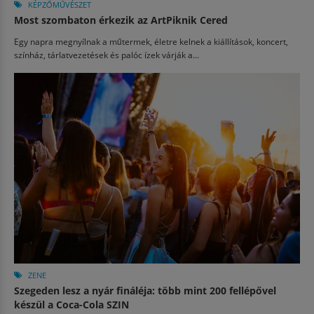
KÉPZŐMŰVÉSZET
Most szombaton érkezik az ArtPiknik Cered
Egy napra megnyílnak a műtermek, életre kelnek a kiállítások, koncert,
színház, tárlatvezetések és palóc ízek várják a...
ZENE
Szegeden lesz a nyár fináléja: több mint 200 fellépővel
készül a Coca-Cola SZIN