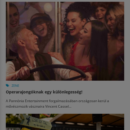
ZENE
Operarajongóknak egy különlegesség!
A Pannónia Entertainment forgalmazásában országosan kerül a
művészmozik vásznaira Vincent Cassel...