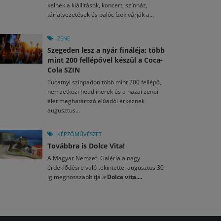
kelnek a kiállítások, koncert, színház,
tárlatvezetések és palóc ízek várják a...
ZENE
Szegeden lesz a nyár fináléja: több
mint 200 fellépővel készül a Coca-
Cola SZIN
Tucatnyi színpadon több mint 200 fellépő,
nemzetközi headlinerek és a hazai zenei
élet meghatározó előadói érkeznek
augusztus...
KÉPZŐMŰVÉSZET
Továbbra is Dolce Vita!
A Magyar Nemzeti Galéria a nagy
érdeklődésre való tekintettel augusztus 30-
ig meghosszabbítja
a
Dolce vita....