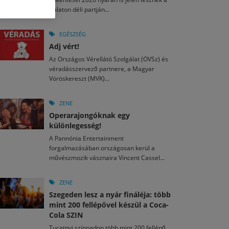
M
2026. MÁJ. 13.
Balaton déli partján...
a egy mese: 30 napos mesekihívást indít a Libri
2026. JÚL. 29.
2026. JÚL. 15.
rkezett a jubileumi Művészetek Völgye – még öt
agyar nézők 10 kedvenc filmje 2026 első félévében
EGÉSZSÉG
a kulturális ünnep
Adj vért!
M
2026. MÁJ. 11.
2026. JÚL. 3.
Az Országos Vérellátó Szolgálat (OVSz) és
ai László kapta az Artisjus Irodalmi Nagydíjat
2026. JÚL. 28.
véradásszervező partnere, a Magyar
13-án hozzánk is megérkezik a Rocktábor
Vöröskereszt (MVK)...
i Fesztivál 2026
ZENE
Operarajongóknak egy
különlegesség!
A Pannónia Entertainment
forgalmazásában országosan kerül a
művészmozik vásznaira Vincent Cassel...
ZENE
Szegeden lesz a nyár fináléja: több
mint 200 fellépővel készül a Coca-
Cola SZIN
Tucatnyi színpadon több mint 200 fellépő,