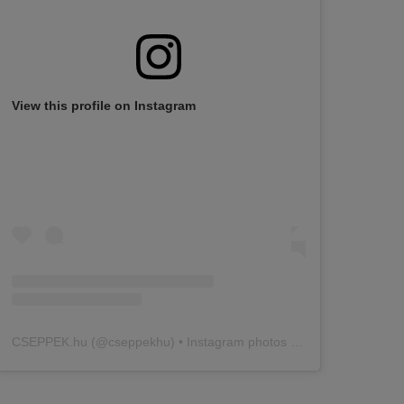
View this profile on Instagram
CSEPPEK.hu
(@
cseppekhu
) • Instagram photos and videos