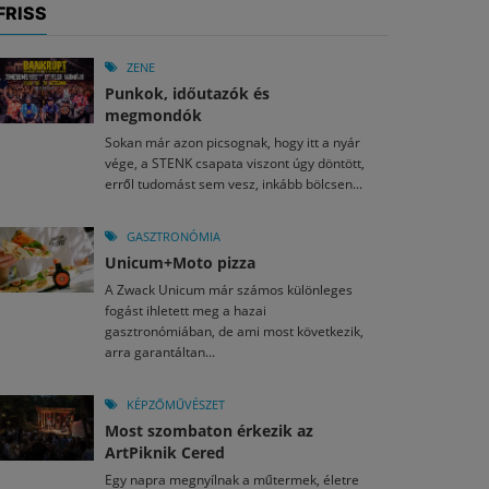
FRISS
ZENE
Punkok, időutazók és
megmondók
Sokan már azon picsognak, hogy itt a nyár
vége, a STENK csapata viszont úgy döntött,
erről tudomást sem vesz, inkább bölcsen...
GASZTRONÓMIA
Unicum+Moto pizza
A Zwack Unicum már számos különleges
fogást ihletett meg a hazai
gasztronómiában, de ami most következik,
arra garantáltan...
KÉPZŐMŰVÉSZET
Most szombaton érkezik az
ArtPiknik Cered
Egy napra megnyílnak a műtermek, életre