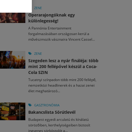
M
2026. MÁJ. 13.
a egy mese: 30 napos mesekihívást indít a Libri
ZENE
2026. JÚL. 29.
2026. JÚL. 15.
Operarajongóknak egy
rkezett a jubileumi Művészetek Völgye – még öt
agyar nézők 10 kedvenc filmje 2026 első félévében
különlegesség!
a kulturális ünnep
A Pannónia Entertainment
M
2026. MÁJ. 11.
2026. JÚL. 3.
forgalmazásában országosan kerül a
ai László kapta az Artisjus Irodalmi Nagydíjat
2026. JÚL. 28.
művészmozik vásznaira Vincent Cassel...
13-án hozzánk is megérkezik a Rocktábor
i Fesztivál 2026
ZENE
Szegeden lesz a nyár fináléja: több
mint 200 fellépővel készül a Coca-
Cola SZIN
Tucatnyi színpadon több mint 200 fellépő,
nemzetközi headlinerek és a hazai zenei
élet meghatározó...
GASZTRONÓMIA
Bakancslista Sörútlevél
Budapest egyedi arculatú és kínálatú
sörözőiben, kerthelyiségeiben biztosít
ingyenes sörkóstolót a...