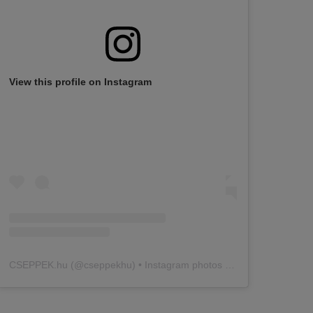
View this profile on Instagram
CSEPPEK.hu
(@
cseppekhu
) • Instagram photos and videos