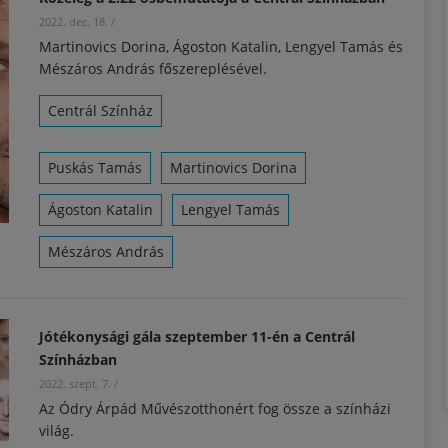
2022. dec. 18.
/
Martinovics Dorina, Ágoston Katalin, Lengyel Tamás és
Mészáros András főszereplésével.
Centrál Színház
Puskás Tamás
Martinovics Dorina
Ágoston Katalin
Lengyel Tamás
Mészáros András
Jótékonysági gála szeptember 11-én a Centrál
Színházban
2022. szept. 7.
/
Az Ódry Árpád Művészotthonért fog össze a színházi
világ.