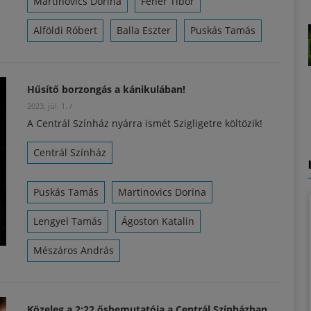
Martinovics Dorina
Fehér Tibor
Alföldi Róbert
Balla Eszter
Puskás Tamás
Hűsítő borzongás a kánikulában!
2023. júl. 1.
/
A Centrál Színház nyárra ismét Szigligetre költözik!
Centrál Színház
Puskás Tamás
Martinovics Dorina
Lengyel Tamás
Ágoston Katalin
Mészáros András
Közeleg a 2:22 ősbemutatója a Centrál Színházban