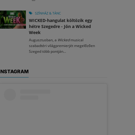
SZÍNHÁZ & TÁNC
WICKED-hangulat költözik egy
hétre Szegedre - Jön a Wicked
Week
Augusztusban, a
Wicked
musical
szabadtéri világpremierjét megelőzően
Szeged több pontján...
INSTAGRAM