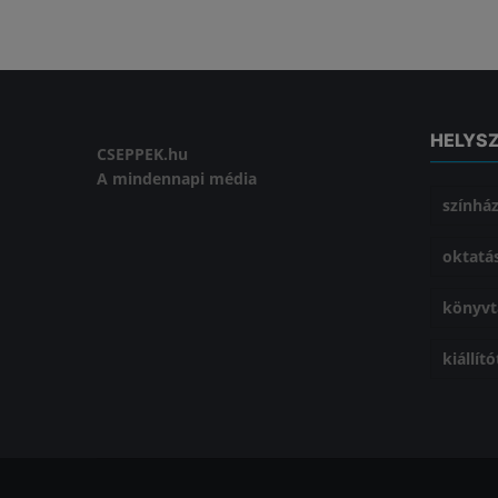
HELYS
CSEPPEK.hu
A mindennapi média
színhá
oktatá
könyvt
kiállít