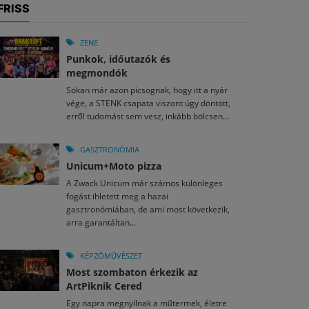
FRISS
ZENE
Punkok, időutazók és
megmondók
Sokan már azon picsognak, hogy itt a nyár
vége, a STENK csapata viszont úgy döntött,
erről tudomást sem vesz, inkább bölcsen...
GASZTRONÓMIA
Unicum+Moto pizza
A Zwack Unicum már számos különleges
fogást ihletett meg a hazai
gasztronómiában, de ami most következik,
arra garantáltan...
KÉPZŐMŰVÉSZET
Most szombaton érkezik az
ArtPiknik Cered
Egy napra megnyílnak a műtermek, életre