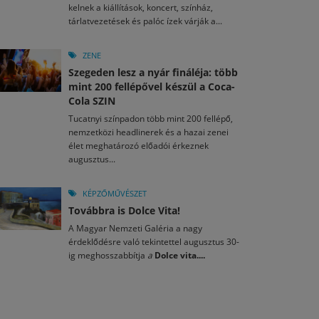
kelnek a kiállítások, koncert, színház,
tárlatvezetések és palóc ízek várják a...
ZENE
Szegeden lesz a nyár fináléja: több
mint 200 fellépővel készül a Coca-
Cola SZIN
Tucatnyi színpadon több mint 200 fellépő,
nemzetközi headlinerek és a hazai zenei
élet meghatározó előadói érkeznek
augusztus...
KÉPZŐMŰVÉSZET
Továbbra is Dolce Vita!
A Magyar Nemzeti Galéria a nagy
érdeklődésre való tekintettel augusztus 30-
ig meghosszabbítja
a
Dolce vita....