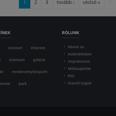
1
2
3
tovább ›
utolsó »
ZÍNEK
RÓLUNK
About us
z
koncert
étterem
Adatvédelem
s
múzeum
galéria
Impresszum
Médiaajánlat
ár
rendezvényközpont
RSS
Szerzői jogok
óterem
park