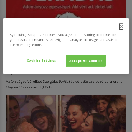
By clicking “Accept All Cookies”, you agree to the storing of cookies on
your device to enhance site navigation, analyze site usage, and assist in
our marketing efforts.
Cookies Settings
Accept All Cookies
EGÉSZSÉG
Adj vért!
Az Országos Vérellátó Szolgálat (OVSz) és véradásszervező partnere, a
Magyar Vöröskereszt (MVK)...