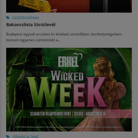
GASZTRONÓMIA
Bakancslista Sörútlevél
Budapest egyedi arculatú és kínálatú sörözőiben, kerthelyiségeiben
biztosít ingyenes sörkóstolót a...
SZÍNHÁZ & TÁNC