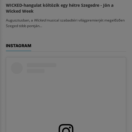
WICKED-hangulat költözik egy hétre Szegedre - Jön a
Wicked Week
Augusztusban, a
Wicked
musical szabadtéri világpremierjét megelőzően
Szeged több pontján...
INSTAGRAM