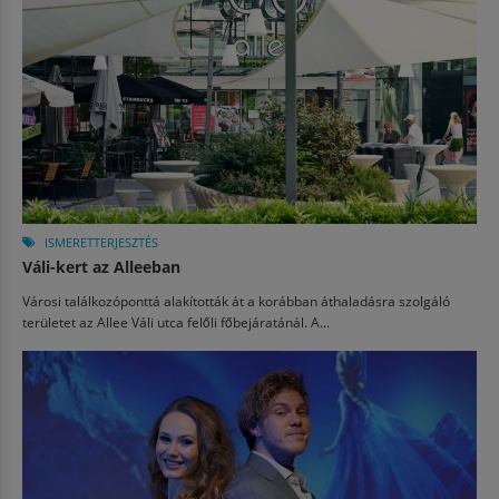
ISMERETTERJESZTÉS
Váli-kert az Alleeban
Városi találkozóponttá alakították át a korábban áthaladásra szolgáló
területet az Allee Váli utca felőli főbejáratánál. A...