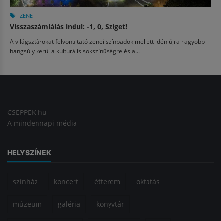
ZENE
Visszaszámlálás indul: -1, 0, Sziget!
A világsztárokat felvonultató zenei színpadok mellett idén újra nagyobb
hangsúly kerül a kulturális sokszínűségre és a...
CSEPPEK.hu
A mindennapi média
HELYSZÍNEK
színház
koncert
étterem
oktatás
múzeum
galéria
könyvtár