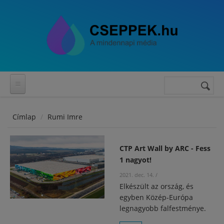
Ugrás a tartalomra
Keresés
Keresés
űrlap
Címlap
Rumi Imre
CTP Art Wall by ARC - Fess
1 nagyot!
2021. dec. 14.
/
Elkészült az ország, és
egyben Közép-Európa
legnagyobb falfestménye.