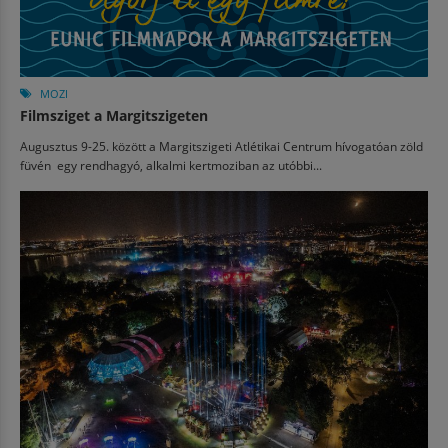
MOZI
Filmsziget a Margitszigeten
Augusztus 9-25. között a Margitszigeti Atlétikai Centrum hívogatóan zöld
füvén egy rendhagyó, alkalmi kertmoziban az utóbbi...