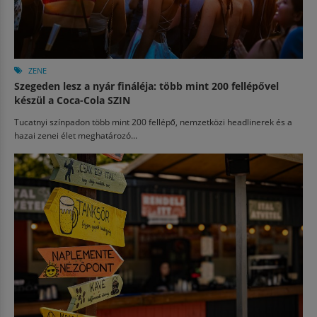
ZENE
Szegeden lesz a nyár fináléja: több mint 200 fellépővel
készül a Coca-Cola SZIN
Tucatnyi színpadon több mint 200 fellépő, nemzetközi headlinerek és a
hazai zenei élet meghatározó...