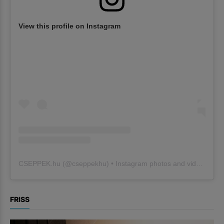
View this profile on Instagram
CSEPPEK.hu
(@
cseppekhu
) • Instagram photos and videos
FRISS