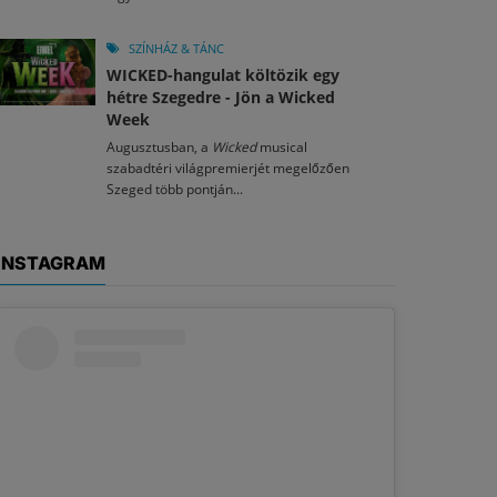
SZÍNHÁZ & TÁNC
WICKED-hangulat költözik egy
hétre Szegedre - Jön a Wicked
Week
Augusztusban, a
Wicked
musical
szabadtéri világpremierjét megelőzően
Szeged több pontján...
INSTAGRAM