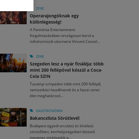
M
2026. MÁJ. 13.
a egy mese: 30 napos mesekihívást indít a Libri
ZENE
2026. JÚL. 29.
2026. JÚL. 15.
Operarajongóknak egy
rkezett a jubileumi Művészetek Völgye – még öt
agyar nézők 10 kedvenc filmje 2026 első félévében
különlegesség!
a kulturális ünnep
A Pannónia Entertainment
M
2026. MÁJ. 11.
2026. JÚL. 3.
forgalmazásában országosan kerül a
ai László kapta az Artisjus Irodalmi Nagydíjat
2026. JÚL. 28.
művészmozik vásznaira Vincent Cassel...
13-án hozzánk is megérkezik a Rocktábor
i Fesztivál 2026
ZENE
Szegeden lesz a nyár fináléja: több
mint 200 fellépővel készül a Coca-
Cola SZIN
Tucatnyi színpadon több mint 200 fellépő,
nemzetközi headlinerek és a hazai zenei
élet meghatározó...
GASZTRONÓMIA
Bakancslista Sörútlevél
Budapest egyedi arculatú és kínálatú
sörözőiben, kerthelyiségeiben biztosít
ingyenes sörkóstolót a...