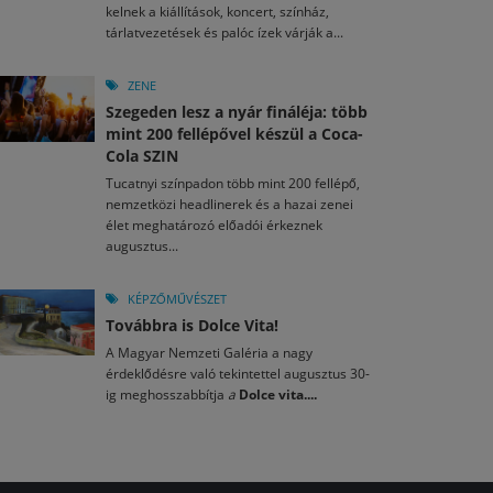
kelnek a kiállítások, koncert, színház,
tárlatvezetések és palóc ízek várják a...
ZENE
Szegeden lesz a nyár fináléja: több
mint 200 fellépővel készül a Coca-
Cola SZIN
Tucatnyi színpadon több mint 200 fellépő,
nemzetközi headlinerek és a hazai zenei
élet meghatározó előadói érkeznek
augusztus...
KÉPZŐMŰVÉSZET
Továbbra is Dolce Vita!
A Magyar Nemzeti Galéria a nagy
érdeklődésre való tekintettel augusztus 30-
ig meghosszabbítja
a
Dolce vita....