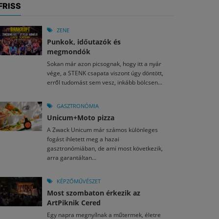
FRISS
ZENE
Punkok, időutazók és
megmondók
Sokan már azon picsognak, hogy itt a nyár
vége, a STENK csapata viszont úgy döntött,
erről tudomást sem vesz, inkább bölcsen...
GASZTRONÓMIA
Unicum+Moto pizza
A Zwack Unicum már számos különleges
fogást ihletett meg a hazai
gasztronómiában, de ami most következik,
arra garantáltan...
KÉPZŐMŰVÉSZET
Most szombaton érkezik az
ArtPiknik Cered
Egy napra megnyílnak a műtermek, életre