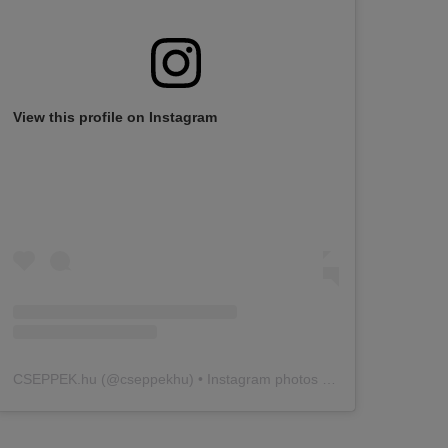
View this profile on Instagram
CSEPPEK.hu
(@
cseppekhu
) • Instagram photos and videos