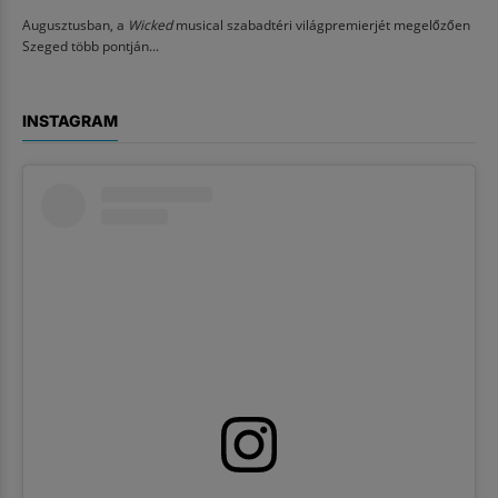
Augusztusban, a
Wicked
musical szabadtéri világpremierjét megelőzően
Szeged több pontján...
INSTAGRAM