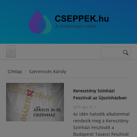
Ugrás a tartalomra
Keresés
Keresés
űrlap
Címlap
Szerencsés Károly
Keresztény Színházi
Fesztivál az Újszínházban
2019. ápr. 21.
/
Az idén hatodik alkalommal
rendezik meg a Keresztény
Színházi Fesztivált a
Budapesti Tavaszi Fesztivál