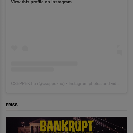
View this profile on Instagram
CSEPPEK.hu
(@
cseppekhu
) • Instagram photos and videos
FRISS