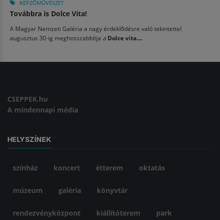
KÉPZŐMŰVÉSZET
Továbbra is Dolce Vita!
A Magyar Nemzeti Galéria a nagy érdeklődésre való tekintettel
augusztus 30-ig meghosszabbítja
a
Dolce vita....
CSEPPEK.hu
A mindennapi média
HELYSZÍNEK
színház
koncert
étterem
oktatás
múzeum
galéria
könyvtár
rendezvényközpont
kiállítóterem
park