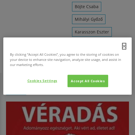
Böjte Csaba
Mihályi Győző
Karasszon Eszter
Lucza Daniella
By clicking “Accept All Cookies”, you agree to the storing of cookies on
Lucza Zsuzsa
your device to enhance site navigation, analyze site usage, and assist in
our marketing efforts.
Cookies Settings
Accept All Cookies
HAVI TOP