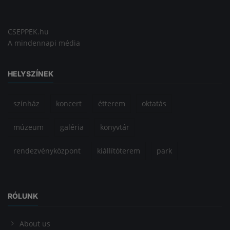
CSEPPEK.hu
A mindennapi média
HELYSZÍNEK
színház
koncert
étterem
oktatás
múzeum
galéria
könyvtár
rendezvényközpont
kiállítóterem
park
RÓLUNK
About us