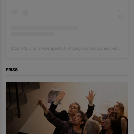
CSEPPEK.hu
(@
cseppekhu
) • Instagram photos and videos
FRISS