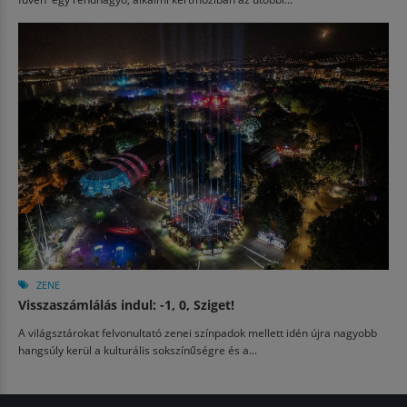
ZENE
Visszaszámlálás indul: -1, 0, Sziget!
A világsztárokat felvonultató zenei színpadok mellett idén újra nagyobb
hangsúly kerül a kulturális sokszínűségre és a...