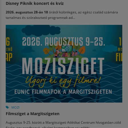
Disney Piknik koncert és kvíz
2026. augusztus 28-án 18
órától különleges, az egész család számára
tartalmas és szórakoztató programnak ad...
MOZI
Filmsziget a Margitszigeten
Augusztus 9-25. között a Margitszigeti Atlétikai Centrum hívogatóan zöld
füvén egy rendhagyó, alkalmi kertmoziban az utóbbi...