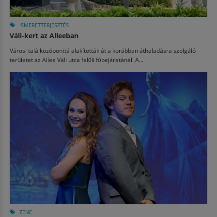
ISMERETTERJESZTÉS
Váli-kert az Alleeban
Városi találkozóponttá alakították át a korábban áthaladásra szolgáló
területet az Allee Váli utca felőli főbejáratánál. A...
ZENE