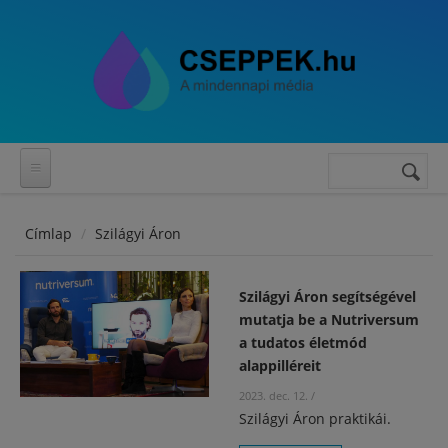
Ugrás a tartalomra
Keresés
Keresés
űrlap
Címlap
Szilágyi Áron
Szilágyi Áron segítségével
mutatja be a Nutriversum
a tudatos életmód
alappilléreit
2023. dec. 12.
/
Szilágyi Áron praktikái.