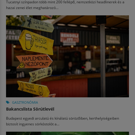
Tucatnyi színpadon több mint 200 fellépő, nemzetközi headlinerek és a
hazai zenei élet meghatározó...
GASZTRONÓMIA
Bakancslista Sörútlevél
Budapest egyedi arculatú és kínálatú sörözőiben, kerthelyiségeiben
biztosít ingyenes sörkóstolót a...