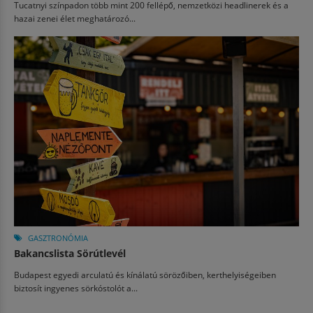
Tucatnyi színpadon több mint 200 fellépő, nemzetközi headlinerek és a
hazai zenei élet meghatározó...
GASZTRONÓMIA
Bakancslista Sörútlevél
Budapest egyedi arculatú és kínálatú sörözőiben, kerthelyiségeiben
biztosít ingyenes sörkóstolót a...