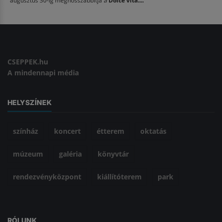
CSEPPEK.hu
A mindennapi média
HELYSZÍNEK
színház
koncert
étterem
oktatás
múzeum
galéria
könyvtár
rendezvényközpont
kiállítóterem
park
RÓLUNK