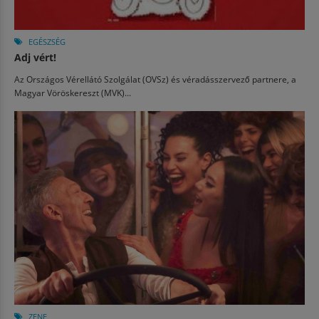
EGÉSZSÉG
Adj vért!
Az Országos Vérellátó Szolgálat (OVSz) és véradásszervező partnere, a
Magyar Vöröskereszt (MVK)...
ZENE