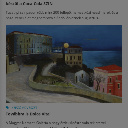
készül a Coca-Cola SZIN
Tucatnyi színpadon több mint 200 fellépő, nemzetközi headlinerek és a
hazai zenei élet meghatározó előadói érkeznek augusztus...
KÉPZŐMŰVÉSZET
Továbbra is Dolce Vita!
A Magyar Nemzeti Galéria a nagy érdeklődésre való tekintettel
augusztus 30-ig meghosszabbítja
a
Dolce vita....