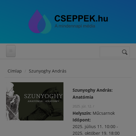
Ugrás a tartalomra
Keresés
Keresés
űrlap
Címlap
Szunyoghy András
Szunyoghy András:
Anatómia
2025. júl. 12.
/
Helyszín:
Műcsarnok
Időpont:
2025. július 11. 10:00
-
2025. október 19. 18:00