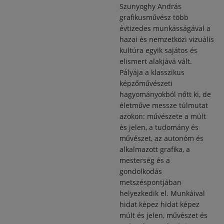
Szunyoghy András
grafikusművész több
évtizedes munkásságával a
hazai és nemzetközi vizuális
kultúra egyik sajátos és
elismert alakjává vált.
Pályája a klasszikus
képzőművészeti
hagyományokból nőtt ki, de
életműve messze túlmutat
azokon: művészete a múlt
és jelen, a tudomány és
művészet, az autonóm és
alkalmazott grafika, a
mesterség és a
gondolkodás
metszéspontjában
helyezkedik el. Munkáival
hidat képez hidat képez
múlt és jelen, művészet és