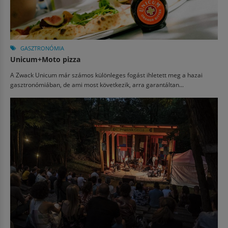
GASZTRONÓMIA
Unicum+Moto pizza
A Zwack Unicum már számos különleges fogást ihletett meg a hazai
gasztronómiában, de ami most következik, arra garantáltan...