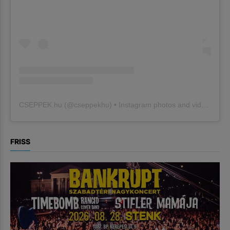
CSEPPEK.hu
(@
cseppekhu
) • Instagram photos and videos
FRISS