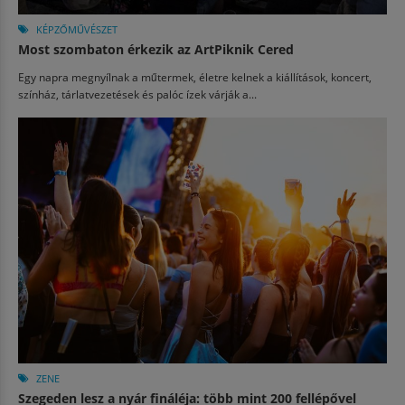
KÉPZŐMŰVÉSZET
Most szombaton érkezik az ArtPiknik Cered
Egy napra megnyílnak a műtermek, életre kelnek a kiállítások, koncert,
színház, tárlatvezetések és palóc ízek várják a...
ZENE
Szegeden lesz a nyár fináléja: több mint 200 fellépővel