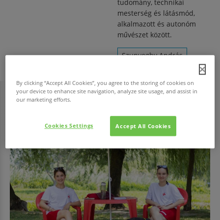
tudomány, technikai
mesterség és látásmód,
alkalmazott és autonóm
művészet között.
Szunyoghy András
By clicking “Accept All Cookies”, you agree to the storing of cookies on
your device to enhance site navigation, analyze site usage, and assist in
our marketing efforts.
HAVI TOP
Cookies Settings
Accept All Cookies