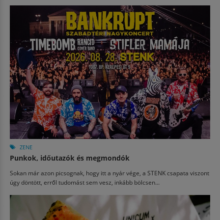
ZENE
Punkok, időutazók és megmondók
Sokan már azon picsognak, hogy itt a nyár vége, a STENK csapata viszont
úgy döntött, erről tudomást sem vesz, inkább bölcsen...