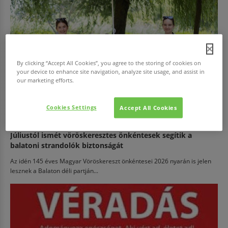
By clicking “Accept All Cookies”, you agree to the storing of cookies on
your device to enhance site navigation, analyze site usage, and assist in
our marketing efforts.
Cookies Settings
Accept All Cookies
EGÉSZSÉG
Júliustól ismét vöröskeresztes önkéntesek segítik a
balatoni strandolók biztonságát
Az idén 145 éves Magyar Vöröskereszt önkéntesei 2026 nyarán is jelen
lesznek a Balaton déli partján...