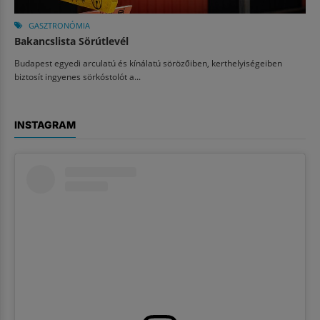
GASZTRONÓMIA
Bakancslista Sörútlevél
Budapest egyedi arculatú és kínálatú sörözőiben, kerthelyiségeiben
biztosít ingyenes sörkóstolót a...
INSTAGRAM