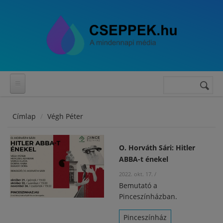
Ugrás a tartalomra
Keresés
Keresés
űrlap
Címlap
Végh Péter
O. Horváth Sári: Hitler
ABBA-t énekel
2022. okt. 17.
/
Bemutató a
Pinceszínházban.
Pinceszínház