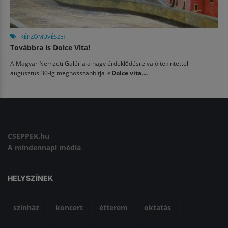
KÉPZŐMŰVÉSZET
Továbbra is Dolce Vita!
A Magyar Nemzeti Galéria a nagy érdeklődésre való tekintettel
augusztus 30-ig meghosszabbítja
a
Dolce vita....
CSEPPEK.hu
A mindennapi média
HELYSZÍNEK
színház
koncert
étterem
oktatás