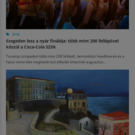
ZENE
Szegeden lesz a nyár fináléja: több mint 200 fellépővel
készül a Coca-Cola SZIN
Tucatnyi színpadon több mint 200 fellépő, nemzetközi headlinerek és a
hazai zenei élet meghatározó előadói érkeznek augusztus...