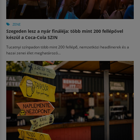
ZENE
Szegeden lesz a nyár fináléja: több mint 200 fellépővel
készül a Coca-Cola SZIN
Tucatnyi színpadon több mint 200 fellépő, nemzetközi headlinerek és a
hazai zenei élet meghatározó...