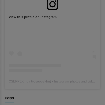
View this profile on Instagram
CSEPPEK.hu
(@
cseppekhu
) • Instagram photos and videos
FRISS