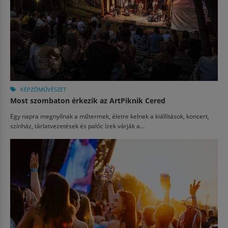
KÉPZŐMŰVÉSZET
Most szombaton érkezik az ArtPiknik Cered
Egy napra megnyílnak a műtermek, életre kelnek a kiállítások, koncert,
színház, tárlatvezetések és palóc ízek várják a...