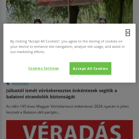
By clicking “Accept All Cookies”, you agree to the storing of cookies on
your device to enhance site navigation, analyze site usage, and assist in
our marketing efforts.
Cookies Settings
Accept All Cookies
EGÉSZSÉG
Júliustól ismét vöröskeresztes önkéntesek segítik a
balatoni strandolók biztonságát
Az idén 145 éves Magyar Vöröskereszt önkéntesei 2026 nyarán is jelen
lesznek a Balaton déli partján...