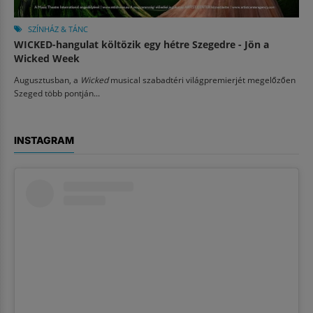
SZÍNHÁZ & TÁNC
WICKED-hangulat költözik egy hétre Szegedre - Jön a
Wicked Week
Augusztusban, a
Wicked
musical szabadtéri világpremierjét megelőzően
Szeged több pontján...
INSTAGRAM