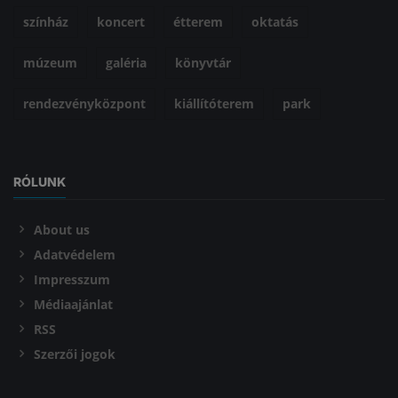
színház
koncert
étterem
oktatás
múzeum
galéria
könyvtár
rendezvényközpont
kiállítóterem
park
RÓLUNK
About us
Adatvédelem
Impresszum
Médiaajánlat
RSS
Szerzői jogok