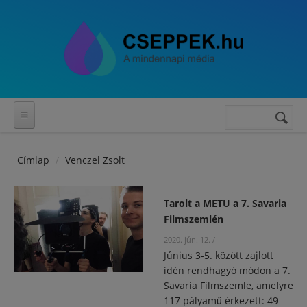
Ugrás a tartalomra
Keresés
Keresés
űrlap
Címlap
Venczel Zsolt
Tarolt a METU a 7. Savaria
Filmszemlén
2020. jún. 12.
/
Június 3-5. között zajlott
idén rendhagyó módon a 7.
Savaria Filmszemle, amelyre
117 pályamű érkezett: 49