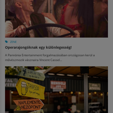
ZENE
Operarajongóknak egy különlegesség!
A Pannónia Entertainment forgalmazásában országosan kerül a
művészmozik vásznaira Vincent Cassel...