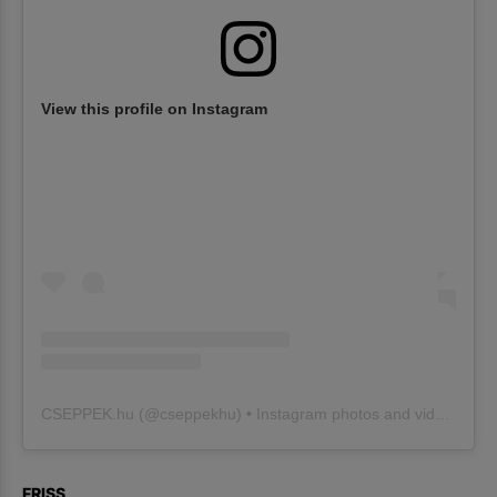
View this profile on Instagram
CSEPPEK.hu
(@
cseppekhu
) • Instagram photos and videos
FRISS