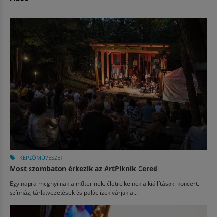
KÉPZŐMŰVÉSZET
Most szombaton érkezik az ArtPiknik Cered
Egy napra megnyílnak a műtermek, életre kelnek a kiállítások, koncert,
színház, tárlatvezetések és palóc ízek várják a...