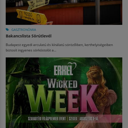
GASZTRONÓMIA
Bakancslista Sörútlevél
Budapest egyedi arculatú és kínálatú sörözőiben, kerthelyiségeiben
biztosít ingyenes sörkóstolót a...