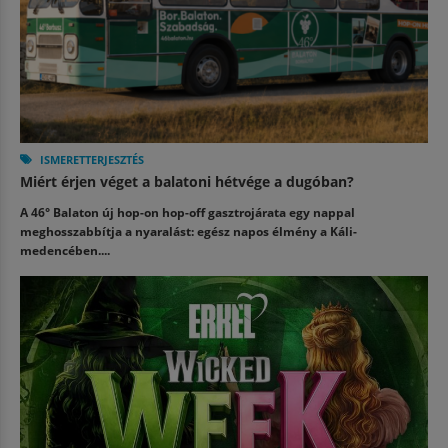
ISMERETTERJESZTÉS
Miért érjen véget a balatoni hétvége a dugóban?
A 46° Balaton új hop-on hop-off gasztrojárata egy nappal
meghosszabbítja a nyaralást: egész napos élmény a Káli-
medencében....