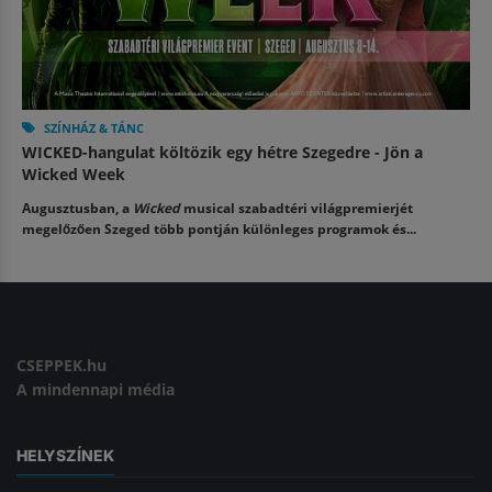
SZÍNHÁZ & TÁNC
WICKED-hangulat költözik egy hétre Szegedre - Jön a
Wicked Week
Augusztusban, a
Wicked
musical szabadtéri világpremierjét
megelőzően Szeged több pontján különleges programok és...
CSEPPEK.hu
A mindennapi média
HELYSZÍNEK