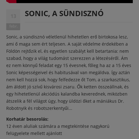
SONIC, A SÜNDISZNÓ
13
febr.
Sonic, a sündisznó véletlenül hihetetlen erő birtokosa lesz,
ami ő maga sem ért teljesen. A saját védelme érdekében a
Földön rejtőzik el, és egyetlen szabályt kell betartania: nem
szabad, hogy a világ tudomást szerezzen a létezéséről. Ám
ez nem könnyű feladat egy 15 évesnek, főleg ha az a 15 éves
Sonic képességeivel és habitusával van megáldva. Így aztán
nem kell hozzá sok, hogy felfedezze őt Tom, a szarkasztikus,
ám áldott jó szívű kisvárosi zsaru. Ők ketten összeállnak, és
egy hihetetlenül akciódús kalandba keverednek, miközben
átszelik a fél világot úgy, hogy üldözi őket a mániákus Dr.
Robotnyik és robotszerkentyűi...
Korhatár besorolás:
12 éven aluliak számára a megtekintése nagykorú
felügyelete mellett ajánlott