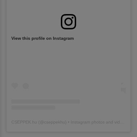
View this profile on Instagram
CSEPPEK.hu
(@
cseppekhu
) • Instagram photos and videos