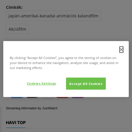
Címkék:
japán-amerikai-kanadai animációs kalandfilm
Akciófilm
Szereplők:
Jeff Fowler
Ben Schwartz
Jim Carrey
By clicking “Accept All Cookies”, you agree to the storing of cookies on
your device to enhance site navigation, analyze site usage, and assist in
James Marsden
our marketing efforts.
Cookies Settings
Accept All Cookies
Streaming information by JustWatch
HAVI TOP