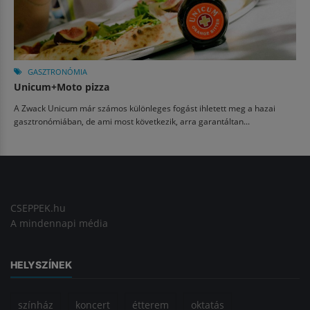
GASZTRONÓMIA
Unicum+Moto pizza
A Zwack Unicum már számos különleges fogást ihletett meg a hazai
gasztronómiában, de ami most következik, arra garantáltan...
CSEPPEK.hu
A mindennapi média
HELYSZÍNEK
színház
koncert
étterem
oktatás