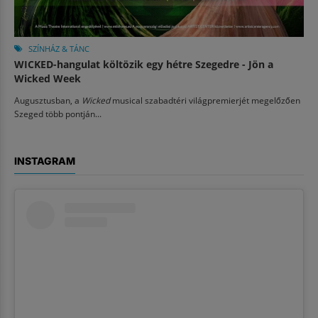
SZÍNHÁZ & TÁNC
WICKED-hangulat költözik egy hétre Szegedre - Jön a
Wicked Week
Augusztusban, a
Wicked
musical szabadtéri világpremierjét megelőzően
Szeged több pontján...
INSTAGRAM