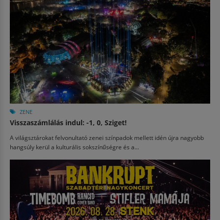
ZENE
Visszaszámlálás indul: -1, 0, Sziget!
A világsztárokat felvonultató zenei színpadok mellett idén újra nagyobb
hangsúly kerül a kulturális sokszínűségre és a...