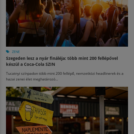
ZENE
Szegeden lesz a nyár fináléja: több mint 200 fellépővel
készül a Coca-Cola SZIN
Tucatnyi színpadon több mint 200 fellépő, nemzetközi headlinerek és a
hazai zenei élet meghatározó...