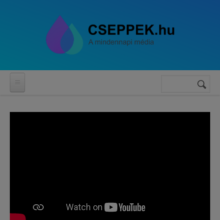
Ugrás a tartalomra
Keresés
Keresés
űrlap