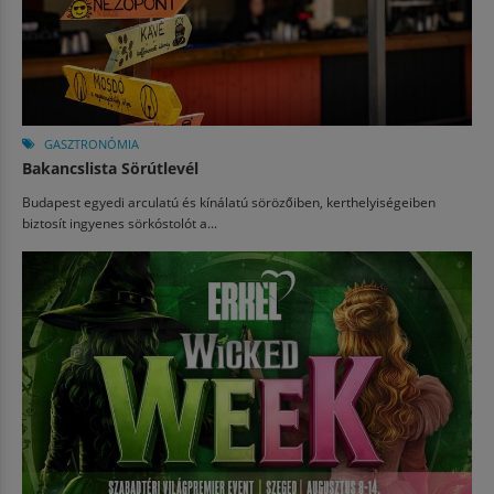
GASZTRONÓMIA
Bakancslista Sörútlevél
Budapest egyedi arculatú és kínálatú sörözőiben, kerthelyiségeiben
biztosít ingyenes sörkóstolót a...