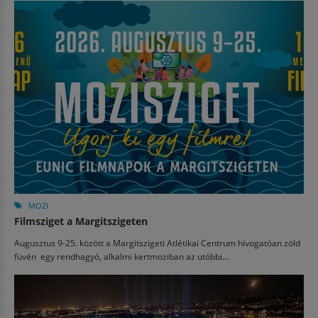
MOZI
Filmsziget a Margitszigeten
Augusztus 9-25. között a Margitszigeti Atlétikai Centrum hívogatóan zöld
füvén egy rendhagyó, alkalmi kertmoziban az utóbbi...