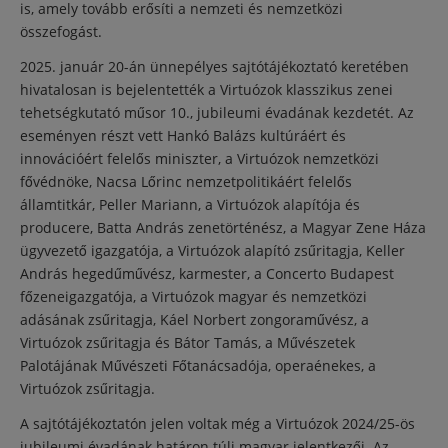
is, amely tovább erősíti a nemzeti és nemzetközi
összefogást.
2025. január 20-án ünnepélyes sajtótájékoztató keretében
hivatalosan is bejelentették a Virtuózok klasszikus zenei
tehetségkutató műsor 10., jubileumi évadának kezdetét. Az
eseményen részt vett Hankó Balázs kultúráért és
innovációért felelős miniszter, a Virtuózok nemzetközi
fővédnöke, Nacsa Lőrinc nemzetpolitikáért felelős
államtitkár, Peller Mariann, a Virtuózok alapítója és
producere, Batta András zenetörténész, a Magyar Zene Háza
ügyvezető igazgatója, a Virtuózok alapító zsűritagja, Keller
András hegedűművész, karmester, a Concerto Budapest
főzeneigazgatója, a Virtuózok magyar és nemzetközi
adásának zsűritagja, Káel Norbert zongoraművész, a
Virtuózok zsűritagja és Bátor Tamás, a Művészetek
Palotájának Művészeti Főtanácsadója, operaénekes, a
Virtuózok zsűritagja.
A sajtótájékoztatón jelen voltak még a Virtuózok 2024/25-ös
jubileumi évadának határon túli magyar jelentkezői. Az