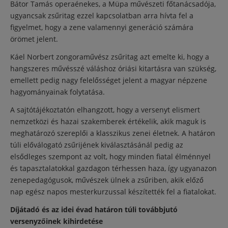
Bátor Tamás operaénekes, a Müpa művészeti főtanácsadója,
ugyancsak zsűritag ezzel kapcsolatban arra hívta fel a
figyelmet, hogy a zene valamennyi generáció számára
örömet jelent.
Káel Norbert zongoraművész zsűritag azt emelte ki, hogy a
hangszeres művésszé váláshoz óriási kitartásra van szükség,
emellett pedig nagy felelősséget jelent a magyar népzene
hagyományainak folytatása.
A sajtótájékoztatón elhangzott, hogy a versenyt elismert
nemzetközi és hazai szakemberek értékelik, akik maguk is
meghatározó szereplői a klasszikus zenei életnek. A határon
túli előválogató zsűrijének kiválasztásánál pedig az
elsődleges szempont az volt, hogy minden fiatal élménnyel
és tapasztalatokkal gazdagon térhessen haza, így ugyanazon
zenepedagógusok, művészek ülnek a zsűriben, akik előző
nap egész napos mesterkurzussal készítették fel a fiatalokat.
Díjátadó és az idei évad határon túli továbbjutó
versenyzőinek kihirdetése