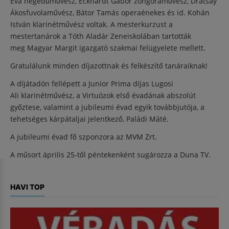
Éva hegedűművész, Eckhardt Gábor zongoraművész, Dratsay
Ákosfuvolaművész, Bátor Tamás operaénekes és id. Kohán
István klarinétművész voltak. A mesterkurzust a
mestertanárok a Tóth Aladár Zeneiskolában tartották
meg Magyar Margit igazgató szakmai felügyelete mellett.
Gratulálunk minden díjazottnak és felkészítő tanáraiknak!
A díjátadón fellépett a Junior Prima díjas Lugosi
Ali klarinétművész, a Virtuózok első évadának abszolút
győztese, valamint a jubileumi évad egyik továbbjutója, a
tehetséges kárpátaljai jelentkező, Paládi Máté.
A jubileumi évad fő szponzora az MVM Zrt.
A műsort április 25-től péntekenként sugározza a Duna TV.
HAVI TOP