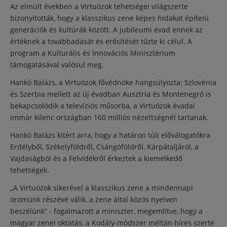
Az elmúlt években a Virtuózok tehetségei világszerte
bizonyították, hogy a klasszikus zene képes hidakat építeni
generációk és kultúrák között. A jubileumi évad ennek az
értéknek a továbbadását és erősítését tűzte ki célul. A
program a Kulturális és Innovációs Minisztérium
támogatásával valósul meg.
Hankó Balázs, a Virtuózok fővédnöke hangsúlyozta: Szlovénia
és Szerbia mellett az új évadban Ausztria és Montenegró is
bekapcsolódik a televíziós műsorba, a Virtuózok évadai
immár kilenc országban 160 milliós nézettségnél tartanak.
Hankó Balázs kitért arra, hogy a határon túli előválogatókra
Erdélyből, Székelyföldről, Csángóföldről, Kárpátaljáról, a
Vajdaságból és a Felvidékről érkeztek a kiemelkedő
tehetségek.
„A Virtuózok sikerével a klasszikus zene a mindennapi
örömünk részévé válik, a zene által közös nyelven
beszélünk” - fogalmazott a miniszter, megemlítve, hogy a
magyar zenei oktatás, a Kodály-módszer méltán híres szerte