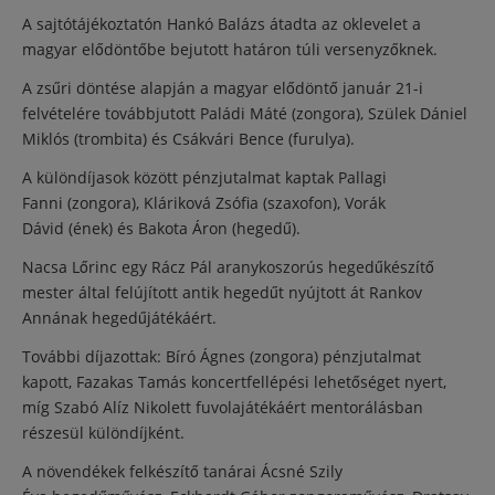
A sajtótájékoztatón Hankó Balázs átadta az oklevelet a
magyar elődöntőbe bejutott határon túli versenyzőknek.
A zsűri döntése alapján a magyar elődöntő január 21-i
felvételére továbbjutott Paládi Máté (zongora), Szülek Dániel
Miklós (trombita) és Csákvári Bence (furulya).
A különdíjasok között pénzjutalmat kaptak Pallagi
Fanni (zongora), Kláriková Zsófia (szaxofon), Vorák
Dávid (ének) és Bakota Áron (hegedű).
Nacsa Lőrinc egy Rácz Pál aranykoszorús hegedűkészítő
mester által felújított antik hegedűt nyújtott át Rankov
Annának hegedűjátékáért.
További díjazottak: Bíró Ágnes (zongora) pénzjutalmat
kapott, Fazakas Tamás koncertfellépési lehetőséget nyert,
míg Szabó Alíz Nikolett fuvolajátékáért mentorálásban
részesül különdíjként.
A növendékek felkészítő tanárai Ácsné Szily