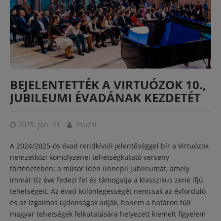
BEJELENTETTÉK A VIRTUÓZOK 10.,
JUBILEUMI ÉVADÁNAK KEZDETÉT
2025. jan. 21.
zsuzsi
A 2024/2025-ös évad rendkívüli jelentőséggel bír a Virtuózok
nemzetközi komolyzenei tehetségkutató verseny
történetében: a műsor idén ünnepli jubileumát, amely
immár tíz éve fedezi fel és támogatja a klasszikus zene ifjú
tehetségeit. Az évad különlegességét nemcsak az évforduló
és az izgalmas újdonságok adják, hanem a határon túli
magyar tehetségek felkutatására helyezett kiemelt figyelem