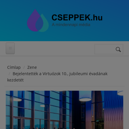
Ugrás a tartalomra
Keresés
Keresés
űrlap
Címlap
Zene
Bejelentették a Virtuózok 10., jubileumi évadának
kezdetét