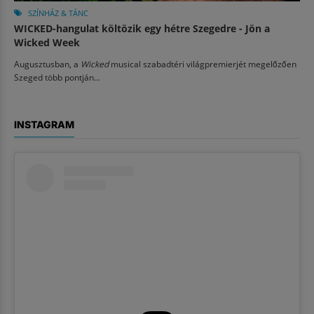
SZÍNHÁZ & TÁNC
WICKED-hangulat költözik egy hétre Szegedre - Jön a
Wicked Week
Augusztusban, a
Wicked
musical szabadtéri világpremierjét megelőzően
Szeged több pontján...
INSTAGRAM