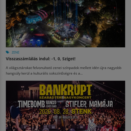
ZENE
Visszaszámlálás indul: -1, 0, Sziget!
A világsztárokat felvonultató zenei színpadok mellett idén újra nagyobb
hangsúly kerül a kulturális sokszínűségre és a...