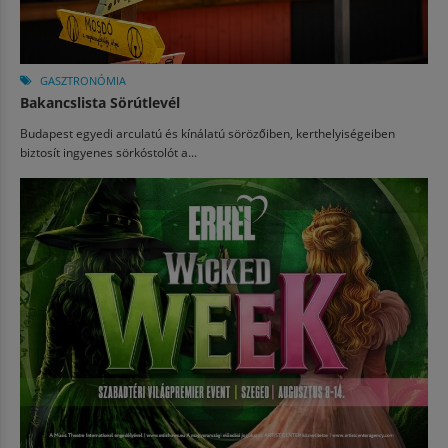
GASZTRONÓMIA
Bakancslista Sörútlevél
Budapest egyedi arculatú és kínálatú sörözőiben, kerthelyiségeiben
biztosít ingyenes sörkóstolót a...