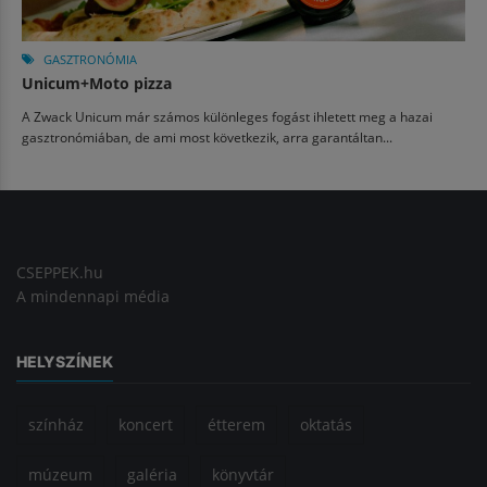
GASZTRONÓMIA
Unicum+Moto pizza
A Zwack Unicum már számos különleges fogást ihletett meg a hazai
gasztronómiában, de ami most következik, arra garantáltan...
CSEPPEK.hu
A mindennapi média
HELYSZÍNEK
színház
koncert
étterem
oktatás
múzeum
galéria
könyvtár