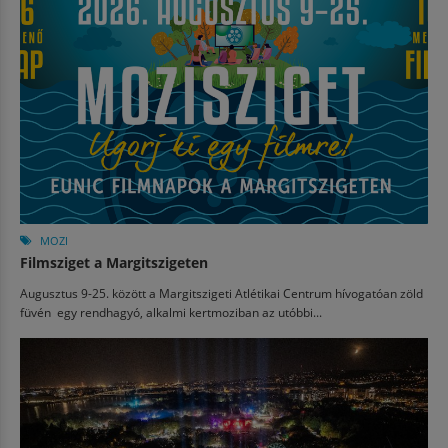
MOZI
Filmsziget a Margitszigeten
Augusztus 9-25. között a Margitszigeti Atlétikai Centrum hívogatóan zöld
füvén egy rendhagyó, alkalmi kertmoziban az utóbbi...