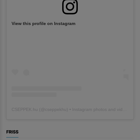
View this profile on Instagram
CSEPPEK.hu
(@
cseppekhu
) • Instagram photos and videos
FRISS