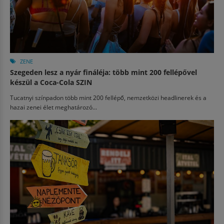
ZENE
Szegeden lesz a nyár fináléja: több mint 200 fellépővel
készül a Coca-Cola SZIN
Tucatnyi színpadon több mint 200 fellépő, nemzetközi headlinerek és a
hazai zenei élet meghatározó...