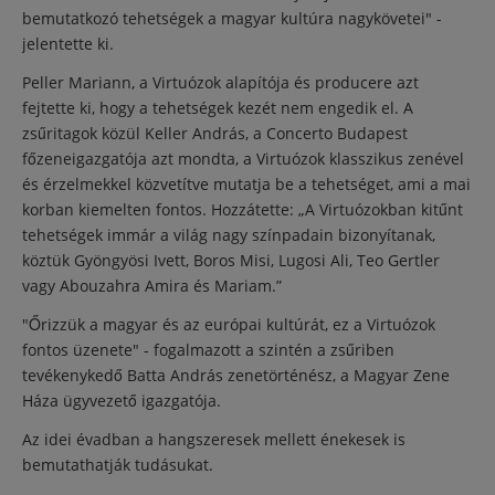
bemutatkozó tehetségek a magyar kultúra nagykövetei" -
jelentette ki.
Peller Mariann, a Virtuózok alapítója és producere azt
fejtette ki, hogy a tehetségek kezét nem engedik el. A
zsűritagok közül Keller András, a Concerto Budapest
főzeneigazgatója azt mondta, a Virtuózok klasszikus zenével
és érzelmekkel közvetítve mutatja be a tehetséget, ami a mai
korban kiemelten fontos. Hozzátette: „A Virtuózokban kitűnt
tehetségek immár a világ nagy színpadain bizonyítanak,
köztük Gyöngyösi Ivett, Boros Misi, Lugosi Ali, Teo Gertler
vagy Abouzahra Amira és Mariam.”
"Őrizzük a magyar és az európai kultúrát, ez a Virtuózok
fontos üzenete" - fogalmazott a szintén a zsűriben
tevékenykedő Batta András zenetörténész, a Magyar Zene
Háza ügyvezető igazgatója.
Az idei évadban a hangszeresek mellett énekesek is
bemutathatják tudásukat.