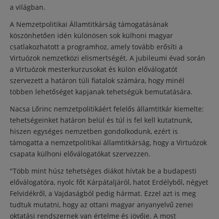
a világban.
A Nemzetpolitikai Államtitkárság támogatásának
köszönhetően idén különösen sok külhoni magyar
csatlakozhatott a programhoz, amely tovább erősíti a
Virtuózok nemzetközi elismertségét. A jubileumi évad során
a Virtuózok mesterkurzusokat és külön előválogatót
szervezett a határon túli fiatalok számára, hogy minél
többen lehetőséget kapjanak tehetségük bemutatására.
Nacsa Lőrinc nemzetpolitikáért felelős államtitkár kiemelte:
tehetségeinket határon belül és túl is fel kell kutatnunk,
hiszen egységes nemzetben gondolkodunk, ezért is
támogatta a nemzetpolitikai államtitkárság, hogy a Virtuózok
csapata külhoni előválogatókat szervezzen.
"Több mint húsz tehetséges diákot hívtak be a budapesti
előválogatóra, nyolc főt Kárpátaljáról, hatot Erdélyből, négyet
Felvidékről, a Vajdaságból pedig hármat. Ezzel azt is meg
tudtuk mutatni, hogy az ottani magyar anyanyelvű zenei
oktatási rendszernek van értelme és jövője. A most