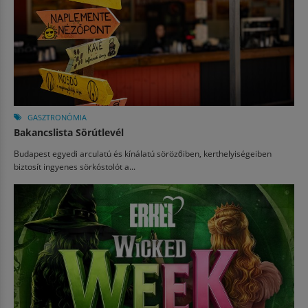
GASZTRONÓMIA
Bakancslista Sörútlevél
Budapest egyedi arculatú és kínálatú sörözőiben, kerthelyiségeiben
biztosít ingyenes sörkóstolót a...