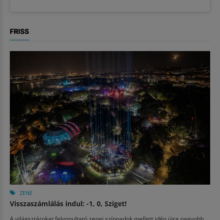
FRISS
ZENE
Visszaszámlálás indul: -1, 0, Sziget!
A világsztárokat felvonultató zenei színpadok mellett idén újra nagyobb