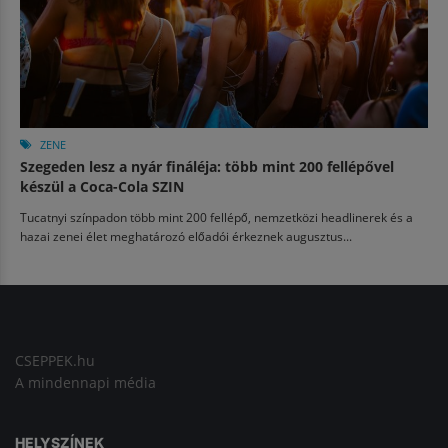
ZENE
Szegeden lesz a nyár fináléja: több mint 200 fellépővel
készül a Coca-Cola SZIN
Tucatnyi színpadon több mint 200 fellépő, nemzetközi headlinerek és a
hazai zenei élet meghatározó előadói érkeznek augusztus...
CSEPPEK.hu
A mindennapi média
HELYSZÍNEK