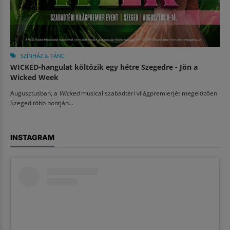
SZÍNHÁZ & TÁNC
WICKED-hangulat költözik egy hétre Szegedre - Jön a
Wicked Week
Augusztusban, a
Wicked
musical szabadtéri világpremierjét megelőzően
Szeged több pontján...
INSTAGRAM