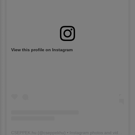
View this profile on Instagram
CSEPPEK.hu
(@
cseppekhu
) • Instagram photos and videos