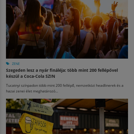
ZENE
Szegeden lesz a nyár fináléja: több mint 200 fellépővel
készül a Coca-Cola SZIN
Tucatnyi színpadon több mint 200 fellépő, nemzetközi headlinerek és a
hazai zenei élet meghatározó...