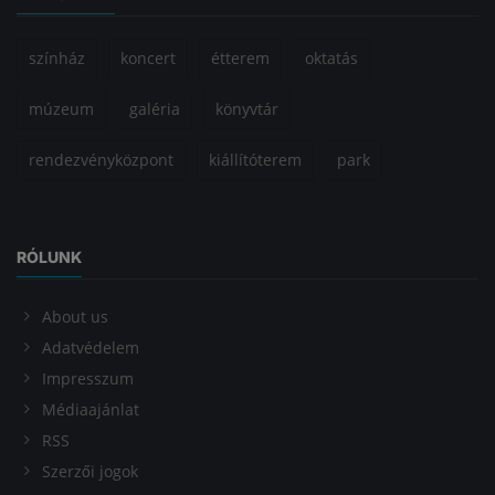
színház
koncert
étterem
oktatás
múzeum
galéria
könyvtár
rendezvényközpont
kiállítóterem
park
RÓLUNK
About us
Adatvédelem
Impresszum
Médiaajánlat
RSS
Szerzői jogok