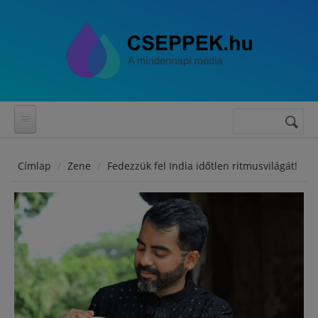
Ugrás a tartalomra
Keresés
Keresés
űrlap
Címlap
Zene
Fedezzük fel India időtlen ritmusvilágát!