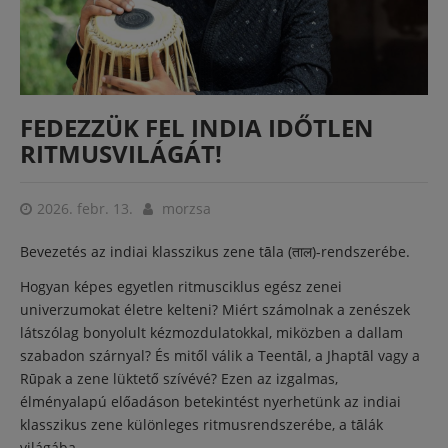
FEDEZZÜK FEL INDIA IDŐTLEN
RITMUSVILÁGÁT!
2026. febr. 13.
morzsa
Bevezetés az indiai klasszikus zene tāla (ताल)-rendszerébe.
Hogyan képes egyetlen ritmusciklus egész zenei
univerzumokat életre kelteni? Miért számolnak a zenészek
látszólag bonyolult kézmozdulatokkal, miközben a dallam
szabadon szárnyal? És mitől válik a Teentāl, a Jhaptāl vagy a
Rūpak a zene lüktető szívévé? Ezen az izgalmas,
élményalapú előadáson betekintést nyerhetünk az indiai
klasszikus zene különleges ritmusrendszerébe, a tālák
világába.