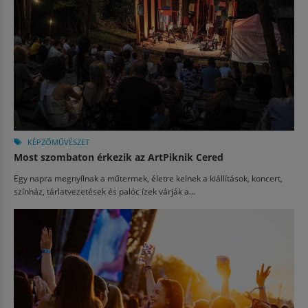
KÉPZŐMŰVÉSZET
Most szombaton érkezik az ArtPiknik Cered
Egy napra megnyílnak a műtermek, életre kelnek a kiállítások, koncert,
színház, tárlatvezetések és palóc ízek várják a...