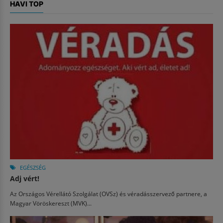
HAVI TOP
EGÉSZSÉG
Adj vért!
Az Országos Vérellátó Szolgálat (OVSz) és véradásszervező partnere, a
Magyar Vöröskereszt (MVK)...