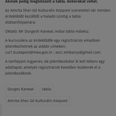
Akinek pedig megtetszett a tabla, dobórákat vehet.
Az Amrita Sher-Gil Kulturális Központ szeretettel vár minden
érdeklődőt kezdőtől a haladó szintig a tabla
dobtanfolyamára.
Oktató: Mr Durgesh Kanwal, indiai tabla művész.
A kurzusokra az érdeklődők egy regisztrációs emailben
jelentkezhetnek az alábbi címeken:
cul1.budapest@mea.gov.in ; ascc.embassy@gmail.com.
A tanfolyam ingyenes, de jelentkezéskor ki kell tölteni egy
adatlapot, amelyet regisztrációt követően küldenek el a
jelentkezőknek.
Durges Kanwal
tabla
Amrita-Sher-Gil Kulturális Központ