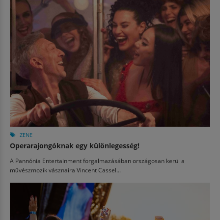
ZENE
Operarajongóknak egy különlegesség!
A Pannónia Entertainment forgalmazásában országosan kerül a
művészmozik vásznaira Vincent Cassel...