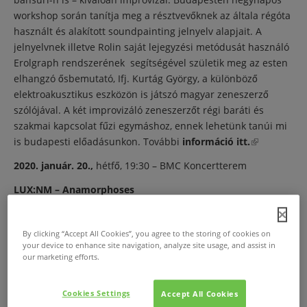
workshop során tanítja meg a résztvevőknek az általa régóta
használt és alakított soundpainting jelnyelv alapjait. A
jelnyelvnek illetve Rolin saját lejegyzési metódusát használó
Erolgraph rendszerének segítségével születik meg az esten
elhangzó ősbemutató, Ifj. Kurtág György, a különböző
elektroakusztikus eszközön is játszó magyar zeneszerző
szólójával. A két improvizáló zeneszerzőt régi baráti és
szakmai kapcsolat fűzi egymáshoz, ennek lehetünk tanúi mi
is budapesti előadásunkon. További
információ itt.
(külső
hivatkozás)
2020. január. 20.,
hétfő, 19:30 – BMC Koncertterem
LUX:NM – Anamorphoses
Heroines of Sound
By clicking “Accept All Cookies”, you agree to the storing of cookies on
Az
Átlátszó Hang fesztivál
zárókoncertje a
Heroines of
your device to enhance site navigation, analyze site usage, and assist in
Sound
, berlini női elektronikus zenei fesztivállal
our marketing efforts.
együttműködésben jön létre. A két fesztivál együttesen kérte
fel
Varga Judit
magyar zeneszerzőt, hogy két együttes
Cookies Settings
Accept All Cookies
számára komponáljon két olyan művet, melyek egymással