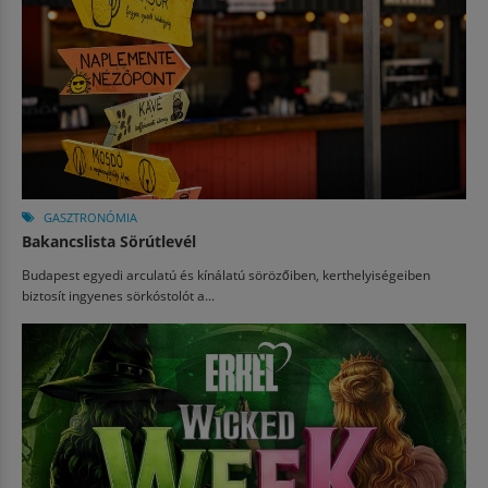
GASZTRONÓMIA
Bakancslista Sörútlevél
Budapest egyedi arculatú és kínálatú sörözőiben, kerthelyiségeiben
biztosít ingyenes sörkóstolót a...