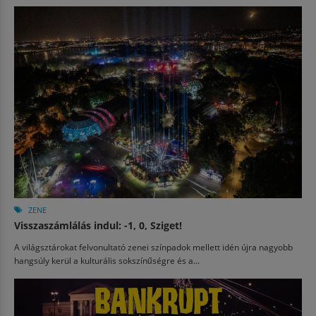
ZENE
Visszaszámlálás indul: -1, 0, Sziget!
A világsztárokat felvonultató zenei színpadok mellett idén újra nagyobb
hangsúly kerül a kulturális sokszínűségre és a...