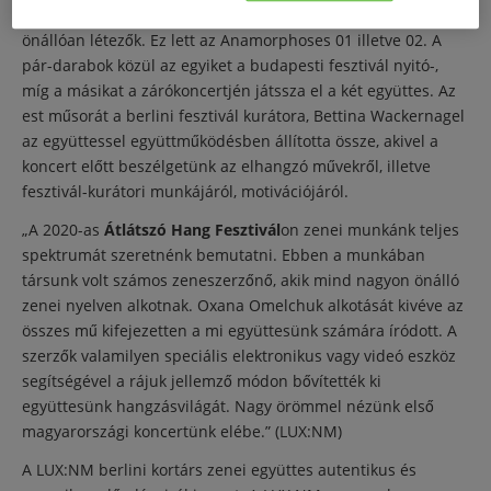
összefüggenek, sőt számos szempontból azonosak, mégis
önállóan létezők. Ez lett az Anamorphoses 01 illetve 02. A
pár-darabok közül az egyiket a budapesti fesztivál nyitó-,
míg a másikat a zárókoncertjén játssza el a két együttes. Az
est műsorát a berlini fesztivál kurátora, Bettina Wackernagel
az együttessel együttműködésben állította össze, akivel a
koncert előtt beszélgetünk az elhangzó művekről, illetve
fesztivál-kurátori munkájáról, motivációjáról.
„A 2020-as
Átlátszó Hang Fesztivál
on zenei munkánk teljes
spektrumát szeretnénk bemutatni. Ebben a munkában
társunk volt számos zeneszerzőnő, akik mind nagyon önálló
zenei nyelven alkotnak. Oxana Omelchuk alkotását kivéve az
összes mű kifejezetten a mi együttesünk számára íródott. A
szerzők valamilyen speciális elektronikus vagy videó eszköz
segítségével a rájuk jellemző módon bővítették ki
együttesünk hangzásvilágát. Nagy örömmel nézünk első
magyarországi koncertünk elébe.” (LUX:NM)
A LUX:NM berlini kortárs zenei együttes autentikus és