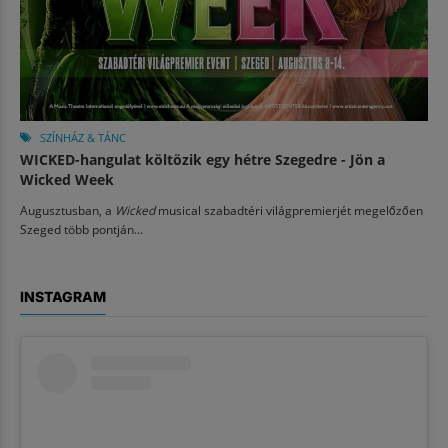
SZÍNHÁZ & TÁNC
WICKED-hangulat költözik egy hétre Szegedre - Jön a
Wicked Week
Augusztusban, a
Wicked
musical szabadtéri világpremierjét megelőzően
Szeged több pontján...
INSTAGRAM