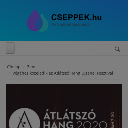
Ugrás a tartalomra
Keres
Keresés
űrlap
Címlap
Zene
Végéhez közeledik az Átlátszó Hang Újzenei Fesztivál