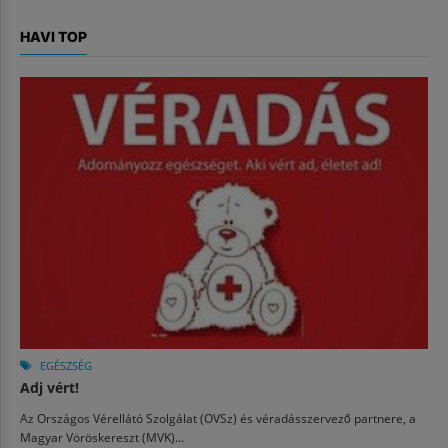
HAVI TOP
EGÉSZSÉG
Adj vért!
Az Országos Vérellátó Szolgálat (OVSz) és véradásszervező partnere, a
Magyar Vöröskereszt (MVK)...