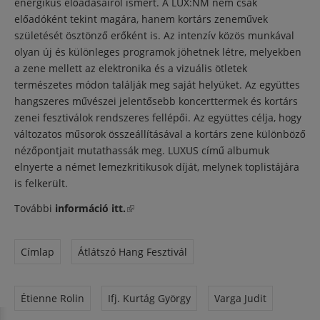
energikus előadásairól ismert. A LUX:NM nem csak
előadóként tekint magára, hanem kortárs zeneművek
születését ösztönző erőként is. Az intenzív közös munkával
olyan új és különleges programok jöhetnek létre, melyekben
a zene mellett az elektronika és a vizuális ötletek
természetes módon találják meg saját helyüket. Az együttes
hangszeres művészei jelentősebb koncerttermek és kortárs
zenei fesztiválok rendszeres fellépői. Az együttes célja, hogy
változatos műsorok összeállításával a kortárs zene különböző
nézőpontjait mutathassák meg. LUXUS című albumuk
elnyerte a német lemezkritikusok díját, melynek toplistájára
is felkerült.
További
információ itt.
(külső hivatkozás)
Címlap
Átlátszó Hang Fesztivál
Étienne Rolin
Ifj. Kurtág György
Varga Judit