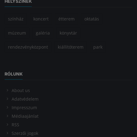
HELYSZÍNEK
színház
koncert
étterem
oktatás
múzeum
galéria
könyvtár
rendezvényközpont
kiállítóterem
park
RÓLUNK
About us
Adatvédelem
Impresszum
Médiaajánlat
RSS
Szerzői jogok