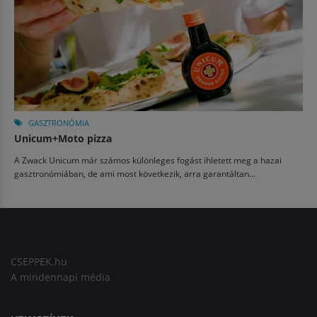
GASZTRONÓMIA
Unicum+Moto pizza
A Zwack Unicum már számos különleges fogást ihletett meg a hazai
gasztronómiában, de ami most következik, arra garantáltan...
CSEPPEK.hu
A mindennapi média