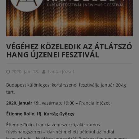
VÉGÉHEZ KÖZELEDIK AZ ÁTLÁTSZÓ
HANG ÚJZENEI FESZTIVÁL
2020. jan. 18.
Lantai József
Budapest különleges, kortárszenei fesztiválja január 20-ig
tart.
2020. január 19.
, vasárnap, 19:00 – Francia Intézet
Étienne Rolin, Ifj. Kurtág György
Étienne Rolin, francia zeneszerző, aki számos
fúvóshangszeren – klarinét mellett például az indiai
bansuri-n is – kiválóan improvizál. Budapesten négynapos