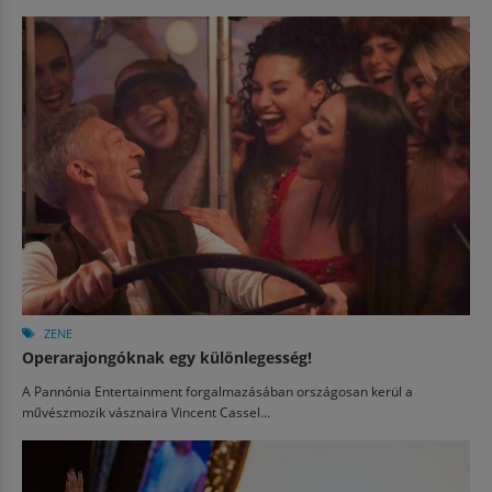
ZENE
Operarajongóknak egy különlegesség!
A Pannónia Entertainment forgalmazásában országosan kerül a
művészmozik vásznaira Vincent Cassel...