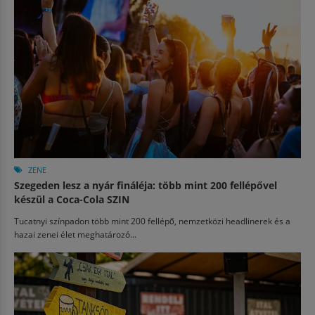
ZENE
Szegeden lesz a nyár fináléja: több mint 200 fellépővel
készül a Coca-Cola SZIN
Tucatnyi színpadon több mint 200 fellépő, nemzetközi headlinerek és a
hazai zenei élet meghatározó...