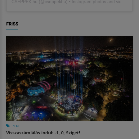
CSEPPEK.hu
(@
cseppekhu
) • Instagram photos and videos
FRISS
ZENE
Visszaszámlálás indul: -1, 0, Sziget!