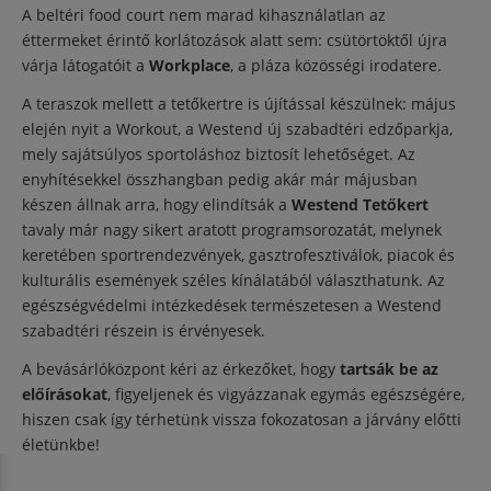
A beltéri food court nem marad kihasználatlan az
éttermeket érintő korlátozások alatt sem: csütörtöktől újra
várja látogatóit a
Workplace
, a pláza közösségi irodatere.
A teraszok mellett a tetőkertre is újítással készülnek: május
elején nyit a Workout, a Westend új szabadtéri edzőparkja,
mely sajátsúlyos sportoláshoz biztosít lehetőséget. Az
enyhítésekkel összhangban pedig akár már májusban
készen állnak arra, hogy elindítsák a
Westend Tetőkert
tavaly már nagy sikert aratott programsorozatát, melynek
keretében sportrendezvények, gasztrofesztiválok, piacok és
kulturális események széles kínálatából választhatunk. Az
egészségvédelmi intézkedések természetesen a Westend
szabadtéri részein is érvényesek.
A bevásárlóközpont kéri az érkezőket, hogy
tartsák be az
előírásokat
, figyeljenek és vigyázzanak egymás egészségére,
hiszen csak így térhetünk vissza fokozatosan a járvány előtti
életünkbe!