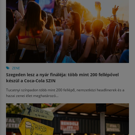
ZENE
Szegeden lesz a nyár fináléja: több mint 200 fellépővel
készül a Coca-Cola SZIN
Tucatnyi színpadon több mint 200 fellépő, nemzetközi headlinerek és a
hazai zenei élet meghatározó...