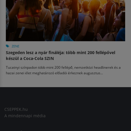
ZENE
Szegeden lesz a nyár fináléja: több mint 200 fellépővel
készül a Coca-Cola SZIN
Tucatnyi színpadon több mint 200 fellépő, nemzetközi headlinerek és a
hazai zenei élet meghatározó előadói érkeznek augusztus...
CSEPPEK.hu
A mindennapi média