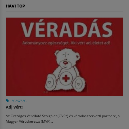
HAVI TOP
EGÉSZSÉG
Adj vért!
Az Országos Vérellátó Szolgálat (OVSz) és véradásszervező partnere, a
Magyar Vöröskereszt (MVK)...