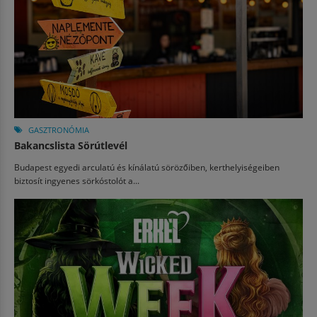
GASZTRONÓMIA
Bakancslista Sörútlevél
Budapest egyedi arculatú és kínálatú sörözőiben, kerthelyiségeiben
biztosít ingyenes sörkóstolót a...