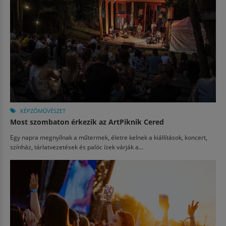
KÉPZŐMŰVÉSZET
Most szombaton érkezik az ArtPiknik Cered
Egy napra megnyílnak a műtermek, életre kelnek a kiállítások, koncert,
színház, tárlatvezetések és palóc ízek várják a...