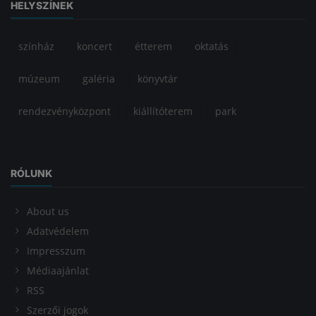
HELYSZÍNEK
színház
koncert
étterem
oktatás
múzeum
galéria
könyvtár
rendezvényközpont
kiállítóterem
park
RÓLUNK
About us
Adatvédelem
Impresszum
Médiaajánlat
RSS
Szerzői jogok