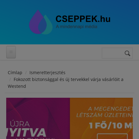
Ugrás a tartalomra
Keresés
Keresés
űrlap
Címlap
Ismeretterjesztés
Fokozott biztonsággal és új tervekkel várja vásárlóit a
Westend