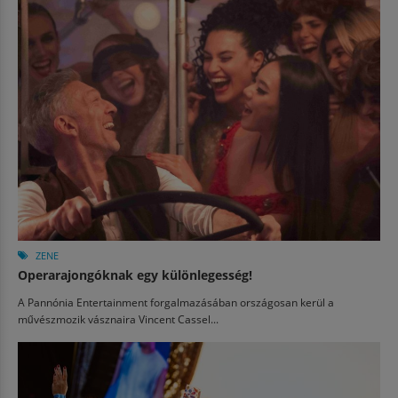
ZENE
Operarajongóknak egy különlegesség!
A Pannónia Entertainment forgalmazásában országosan kerül a
művészmozik vásznaira Vincent Cassel...