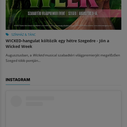
SZÍNHÁZ & TÁNC
WICKED-hangulat költözik egy hétre Szegedre - Jön a
Wicked Week
Augusztusban, a
Wicked
musical szabadtéri világpremierjét megelőzően
Szeged több pontján...
INSTAGRAM