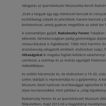
Válogatás az Iparművészeti Múzeumba került Radván
„Ezek a tárgyak egy-egy művészeti korszak és irányza
esztétikailag szépek és jelentősek, hanem bennük a
kivitelezéssel, amely gyakran megelőzte az adott kor f
A szenvedélyes gyűjtő,
Radvánszky Ferenc
Tokajban s
oklevelet, Németországban pedig gemmológiai diplomát
restaurálásával is foglalkozott. Több mint harminc é
óraművesség válogatott emlékeit: elsősorban svájci, 
ritkaságokat i
s magába foglaló kollekció valamennyi d
szerkezet, a számlap és az óraház egységét hitelesen
működőképes.
Az utóbbi háromszáz év, de elsősorban a 19–20. száz
széles skáláját is reprezentálja ez a gyűjtemény. A k
Múzeum, közel nyolcvan óraritkasággal egészítve ki
olyan kuriózumokkal, mint például a „világ legvékony
Radvánszky Ferenc és az Iparművészeti Múzeum 2004 
főépületben, majd 2013-tól a Nagytétényi Kastélymú