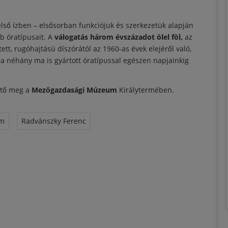
lső ízben – elsősorban funkciójuk és szerkezetük alapján
b óratípusait. A
válogatás három évszázadot ölel föl,
az
tett, rugóhajtású díszórától az 1960-as évek elejéről való,
ia néhány ma is gyártott óratípussal egészen napjainkig
ető meg a
Mezőgazdasági Múzeum
Királytermében.
um
Radvánszky Ferenc