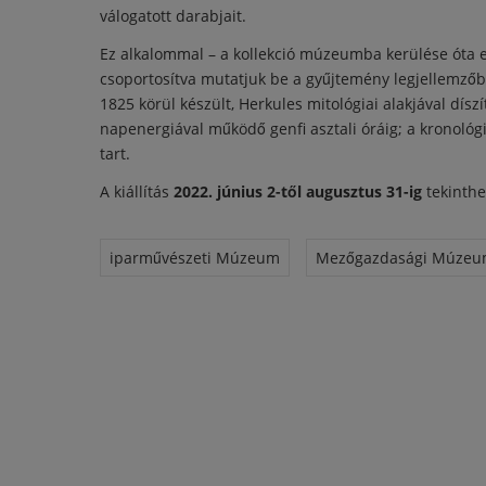
válogatott darabjait.
Ez alkalommal – a kollekció múzeumba kerülése óta e
csoportosítva mutatjuk be a gyűjtemény legjellemzőb
1825 körül készült, Herkules mitológiai alakjával díszí
napenergiával működő genfi asztali óráig; a kronológ
tart.
A kiállítás
2022. június 2-től augusztus 31-ig
tekinth
iparművészeti Múzeum
Mezőgazdasági Múze