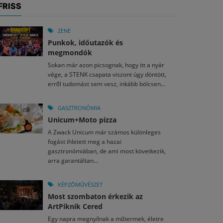
FRISS
ZENE
Punkok, időutazók és
megmondók
Sokan már azon picsognak, hogy itt a nyár
vége, a STENK csapata viszont úgy döntött,
erről tudomást sem vesz, inkább bölcsen...
GASZTRONÓMIA
Unicum+Moto pizza
A Zwack Unicum már számos különleges
fogást ihletett meg a hazai
gasztronómiában, de ami most következik,
arra garantáltan...
KÉPZŐMŰVÉSZET
Most szombaton érkezik az
ArtPiknik Cered
Egy napra megnyílnak a műtermek, életre