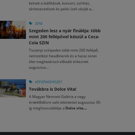
kelnek a kiállítások, koncert, színház,
tárlatvezetések és palóc ízek várják a...
ZENE
Szegeden lesz a nyár fináléja: több
mint 200 fellépővel készül a Coca-
Cola SZIN
Tucatnyi színpadon több mint 200 fellépő,
nemzetközi headlinerek és a hazai zenei
élet meghatározó előadói érkeznek
augusztus...
KÉPZŐMŰVÉSZET
Továbbra is Dolce Vita!
A Magyar Nemzeti Galéria a nagy
érdeklődésre való tekintettel augusztus 30-
ig meghosszabbítja
a
Dolce vita....