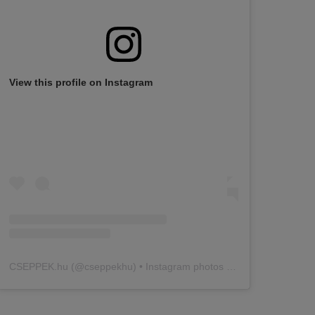
View this profile on Instagram
CSEPPEK.hu
(@
cseppekhu
) • Instagram photos and videos