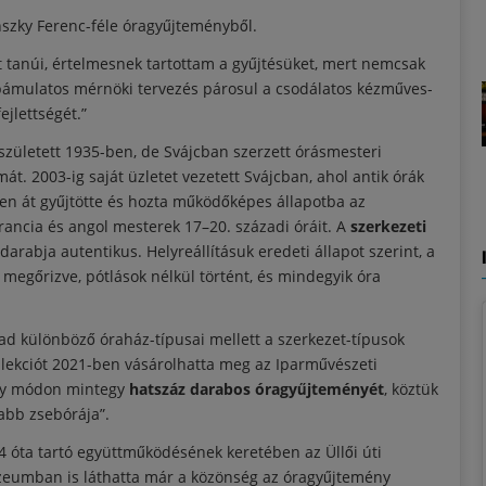
szky Ferenc-féle óragyűjteményből.
t tanúi, értelmesnek tartottam a gyűjtésüket, mert nemcsak
 bámulatos mérnöki tervezés párosul a csodálatos kézműves-
ejlettségét.”
zületett 1935-ben, de Svájcban szerzett órásmesteri
. 2003-ig saját üzletet vezetett Svájcban, ahol antik órák
ven át gyűjtötte és hozta működőképes állapotba az
francia és angol mesterek 17–20. századi óráit. A
szerkezeti
arabja autentikus. Helyreállításuk eredeti állapot szerint, a
 megőrizve, pótlások nélkül történt, és mindegyik óra
ad különböző óraház-típusai mellett a szerkezet-típusok
ollekciót 2021-ben vásárolhatta meg az Iparművészeti
 ily módon mintegy
hatszáz darabos
óragyűjteményét
, köztük
abb zsebórája”.
óta tartó együttműködésének keretében az Üllői úti
zeumban is láthatta már a közönség az óragyűjtemény