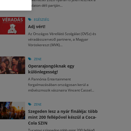
M
2026. MÁJ. 13.
Balaton déli partján...
a egy mese: 30 napos mesekihívást indít a Libri
2026. JÚL. 29.
2026. JÚL. 15.
rkezett a jubileumi Művészetek Völgye – még öt
agyar nézők 10 kedvenc filmje 2026 első félévében
EGÉSZSÉG
a kulturális ünnep
Adj vért!
M
2026. MÁJ. 11.
2026. JÚL. 3.
Az Országos Vérellátó Szolgálat (OVSz) és
ai László kapta az Artisjus Irodalmi Nagydíjat
2026. JÚL. 28.
véradásszervező partnere, a Magyar
13-án hozzánk is megérkezik a Rocktábor
Vöröskereszt (MVK)...
i Fesztivál 2026
ZENE
Operarajongóknak egy
különlegesség!
A Pannónia Entertainment
forgalmazásában országosan kerül a
művészmozik vásznaira Vincent Cassel...
ZENE
Szegeden lesz a nyár fináléja: több
mint 200 fellépővel készül a Coca-
Cola SZIN
Tucatnyi színpadon több mint 200 fellépő,