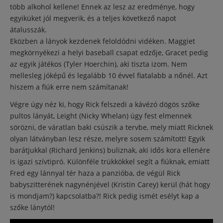
több alkohol kellene! Ennek az lesz az eredménye, hogy
egyiküket jól megverik, és a teljes következő napot
átalusszák.
Eközben a lányok kezdenek feloldódni vidéken. Maggiet
megkörnyékezi a helyi baseball csapat edzője, Gracet pedig
az egyik játékos (Tyler Hoerchin), aki tiszta izom. Nem
mellesleg jóképű és legalább 10 évvel fiatalabb a nőnél. Azt
hiszem a fiúk erre nem számítanak!
Végre úgy néz ki, hogy Rick felszedi a kávézó dögös szőke
pultos lányát, Leight (Nicky Whelan) úgy fest elmennek
sörözni, de váratlan baki csúszik a tervbe, mely miatt Ricknek
olyan látványban lesz része, melyre sosem számított! Egyik
barátjukkal (Richard Jenkins) buliznak, aki idős kora ellenére
is igazi szívtipró. Különféle trükkökkel segít a fiúknak, emiatt
Fred egy lánnyal tér haza a panzióba, de végül Rick
babyszitterének nagynénjével (Kristin Carey) kerül (hát hogy
is mondjam?) kapcsolatba?! Rick pedig ismét esélyt kap a
szőke lánytól!