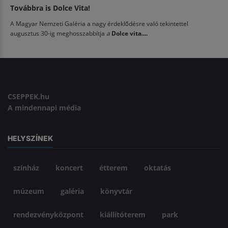
Továbbra is Dolce Vita!
A Magyar Nemzeti Galéria a nagy érdeklődésre való tekintettel
augusztus 30-ig meghosszabbítja
a
Dolce vita....
CSEPPEK.hu
A mindennapi média
HELYSZÍNEK
színház
koncert
étterem
oktatás
múzeum
galéria
könyvtár
rendezvényközpont
kiállítóterem
park