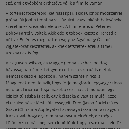
szó, ami egyébként érthetővé válik a film folyamán.
A történet főszereplői két házaspár, akik különös módszerrel
próbálják jobbá tenni házasságukat, vagy inkább haloványka
szerelmi és szexuális életüket. A film rendezői Peter és
Bobby Farrelly voltak. Akik eddig többek között a Keresd a
nőt, az Én én és meg az Irén vagy az Agyő nagy Ő című
vígjátékokat készítették, akiknek tetszettek ezek a filmek,
azoknak ez is fog!
Rick (Owen Wilson) és Maggie (Jenna Fischer) boldog
házasságban élnek két gyerekkel, de a szexuális életük
nemcsak kezd ellaposodni, hanem szinte nincs is.
Maggienek nem tetszik, hogy férje megfordul egy-egy csinos
nő után. Finoman fogalmazok akkor, ha azt mondom egy
icipicit túlzásba is esik, egyik éjszaka alvást szimulál, ezzel
elkerülve házastársi kötelességeit. Fred (Jason Sudeikis) és
Grace (Christina Applegate) házassága (számomra) nagyon
furcsa, valahogy olyan mintha együtt élnének, de mégis
külön. Azon már meg sem lepődünk, hogy a szexuális életük