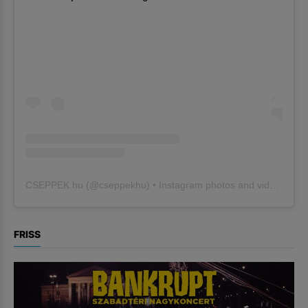
CSEPPEK.hu
(@
cseppekhu
) • Instagram photos and videos
FRISS