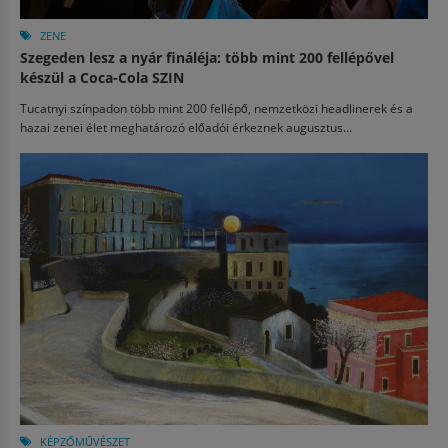
ZENE
Szegeden lesz a nyár fináléja: több mint 200 fellépővel
készül a Coca-Cola SZIN
Tucatnyi színpadon több mint 200 fellépő, nemzetközi headlinerek és a
hazai zenei élet meghatározó előadói érkeznek augusztus...
KÉPZŐMŰVÉSZET