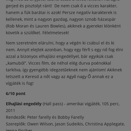
gerjed és pisztolyt ránt! De nem csak ő a vicces karakter,
hanem a fúk barátai is azok! Persze negatív karakterek is
kellenek, mint a nagyon gazdag, nagyon sznob házaspár
(Rob Moran és Lauren Bowles), akiknek a gyerekei klónként
követik a szülőket. Félelmetesek!
Nem szeretném elárulni, hogy a végén ki csábul el és ki
nem. Annyit elejtek azonban, hogy egy férfi s egy nő fog élni
azzal a bizonyos elhajlási engedéllyel, bár egyikük csak
„kamuból”. Vicces film, de néhol elég durva poénokkal
tarkítva, így gyengébb idegzetűeknek nem ajánlom! Akiknek
tetszett a Keresd a nőt vagy az Agyő nagy Ő annak ez a
vígjáték is fog!
6/10 pont
Elhajlási engedély
(Hall pass) - amerikai vígjáték, 105 perc,
2011
Rendezők: Peter farelly és Bobby Farelly
Szereplők: Owen Wilson, Jason Sudeikis, Christina Applegate,
Jenna Fischer