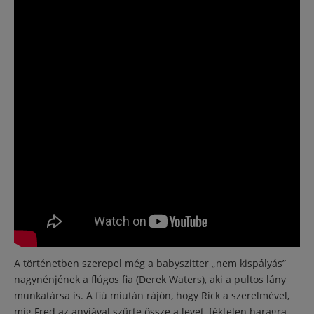
A történetben szerepel még a babyszitter „nem kispályás”
nagynénjének a flúgos fia (Derek Waters), aki a pultos lány
munkatársa is. A fiú miután rájön, hogy Rick a szerelmével,
míg Fred az anyjával szűrte össze a levet, féktelen haragra