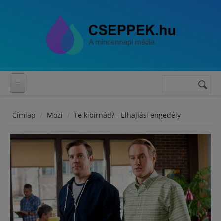
Ugrás a tartalomra
Keresés
Keresés
űrlap
Címlap
Mozi
Te kibírnád? - Elhajlási engedély