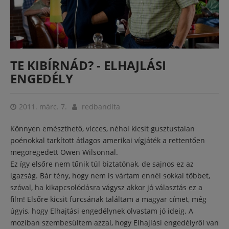
TE KIBÍRNÁD? - ELHAJLÁSI
ENGEDÉLY
2011. márc. 7.
redbandita
Könnyen emészthető, vicces, néhol kicsit gusztustalan
poénokkal tarkított átlagos amerikai vígjáték a rettentően
megöregedett Owen Wilsonnal.
Ez így elsőre nem tűnik túl biztatónak, de sajnos ez az
igazság. Bár tény, hogy nem is vártam ennél sokkal többet,
szóval, ha kikapcsolódásra vágysz akkor jó választás ez a
film! Elsőre kicsit furcsának találtam a magyar címet, még
úgyis, hogy Elhajtási engedélynek olvastam jó ideig. A
moziban szembesültem azzal, hogy Elhajlási engedélyről van