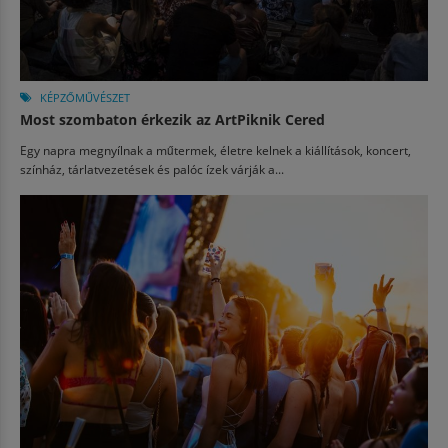
KÉPZŐMŰVÉSZET
Most szombaton érkezik az ArtPiknik Cered
Egy napra megnyílnak a műtermek, életre kelnek a kiállítások, koncert,
színház, tárlatvezetések és palóc ízek várják a...