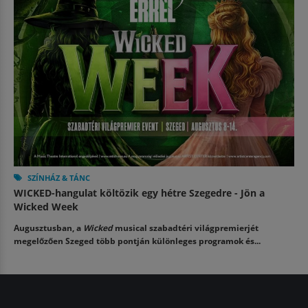
SZÍNHÁZ & TÁNC
WICKED-hangulat költözik egy hétre Szegedre - Jön a
Wicked Week
Augusztusban, a
Wicked
musical szabadtéri világpremierjét
megelőzően Szeged több pontján különleges programok és...