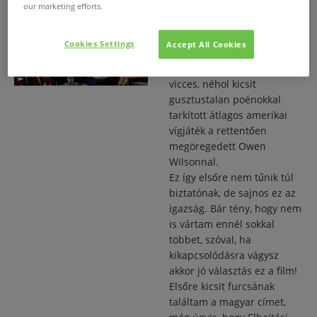
our marketing efforts.
Te kibírnád? - Elhajlási
engedély
Cookies Settings
Accept All Cookies
2011. márc. 7.
/
Könnyen emészthető,
vicces, néhol kicsit
gusztustalan poénokkal
tarkított átlagos amerikai
vígjáték a rettentően
megöregedett Owen
Wilsonnal.
Ez így elsőre nem tűnik túl
biztatónak, de sajnos ez az
igazság. Bár tény, hogy nem
is vártam ennél sokkal
többet, szóval, ha
kikapcsolódásra vágysz
akkor jó választás ez a film!
Elsőre kicsit furcsának
találtam a magyar címet,