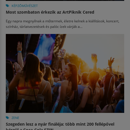
KÉPZŐMŰVÉSZET
Most szombaton érkezik az ArtPiknik Cered
Egy napra megnyílnak a műtermek, életre kelnek a kiállítások, koncert,
színház, tárlatvezetések és palóc ízek várják a...
ZENE
Szegeden lesz a nyár fináléja: több mint 200 fellépővel
készül a Coca-Cola SZIN