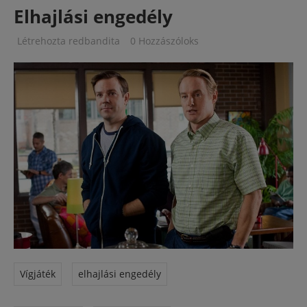
Elhajlási engedély
Létrehozta
redbandita
0 Hozzászóloks
Vígjáték
elhajlási engedély