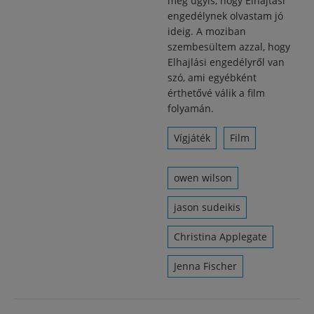
még úgyis, hogy Elhajtási
engedélynek olvastam jó
ideig. A moziban
szembesültem azzal, hogy
Elhajlási engedélyről van
szó, ami egyébként
érthetővé válik a film
folyamán.
Vígjáték
Film
owen wilson
jason sudeikis
Christina Applegate
Jenna Fischer