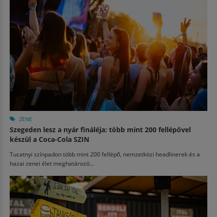
ZENE
Szegeden lesz a nyár fináléja: több mint 200 fellépővel
készül a Coca-Cola SZIN
Tucatnyi színpadon több mint 200 fellépő, nemzetközi headlinerek és a
hazai zenei élet meghatározó...