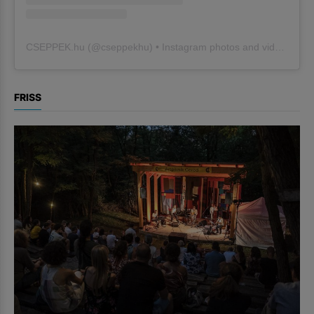
CSEPPEK.hu
(@
cseppekhu
) • Instagram photos and videos
FRISS