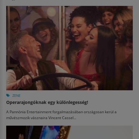
ZENE
Operarajongóknak egy különlegesség!
A Pannónia Entertainment forgalmazásában országosan kerül a
művészmozik vásznaira Vincent Cassel...