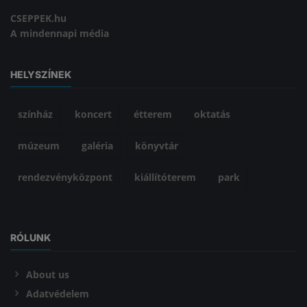
CSEPPEK.hu
A mindennapi média
HELYSZÍNEK
színház
koncert
étterem
oktatás
múzeum
galéria
könyvtár
rendezvényközpont
kiállítóterem
park
RÓLUNK
About us
Adatvédelem