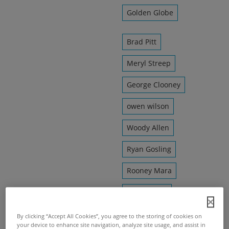
Golden Globe
Brad Pitt
Meryl Streep
George Clooney
owen wilson
Woody Allen
Ryan Gosling
Rooney Mara
Gleen Close
By clicking “Accept All Cookies”, you agree to the storing of cookies on
your device to enhance site navigation, analyze site usage, and assist in