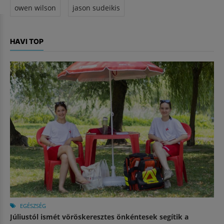
owen wilson
jason sudeikis
HAVI TOP
EGÉSZSÉG
Júliustól ismét vöröskeresztes önkéntesek segítik a