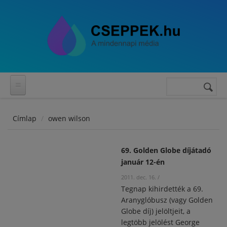
Ugrás a tartalomra
Keresés
Keresés
űrlap
Címlap
owen wilson
69. Golden Globe díjátadó
január 12-én
2011. dec. 16.
/
Tegnap kihirdették a 69.
Aranyglóbusz (vagy Golden
Globe díj) jelöltjeit, a
legtöbb jelölést George