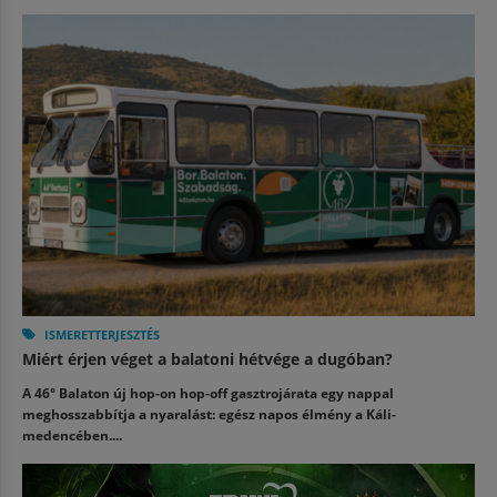
ISMERETTERJESZTÉS
Miért érjen véget a balatoni hétvége a dugóban?
A 46° Balaton új hop-on hop-off gasztrojárata egy nappal
meghosszabbítja a nyaralást: egész napos élmény a Káli-
medencében....