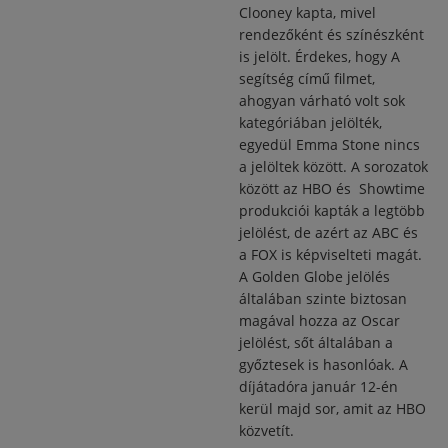
Clooney kapta, mivel
rendezőként és színészként
is jelölt. Érdekes, hogy A
segítség című filmet,
ahogyan várható volt sok
kategóriában jelölték,
egyedül Emma Stone nincs
a jelöltek között. A sorozatok
között az HBO és Showtime
produkciói kapták a legtöbb
jelölést, de azért az ABC és
a FOX is képviselteti magát.
A Golden Globe jelölés
általában szinte biztosan
magával hozza az Oscar
jelölést, sőt általában a
győztesek is hasonlóak. A
díjátadóra január 12-én
kerül majd sor, amit az HBO
közvetít.