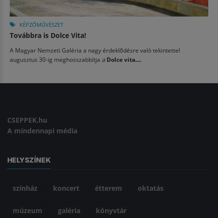
KÉPZŐMŰVÉSZET
Továbbra is Dolce Vita!
A Magyar Nemzeti Galéria a nagy érdeklődésre való tekintettel
augusztus 30-ig meghosszabbítja
a
Dolce vita....
CSEPPEK.hu
A mindennapi média
HELYSZÍNEK
színház
koncert
étterem
oktatás
múzeum
galéria
könyvtár