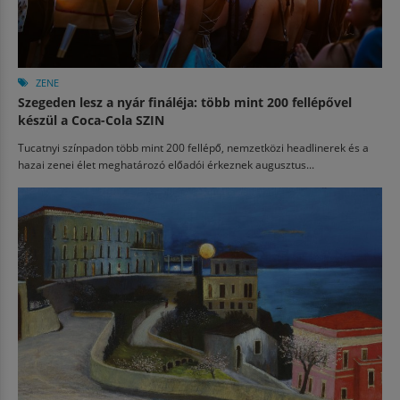
ZENE
Szegeden lesz a nyár fináléja: több mint 200 fellépővel
készül a Coca-Cola SZIN
Tucatnyi színpadon több mint 200 fellépő, nemzetközi headlinerek és a
hazai zenei élet meghatározó előadói érkeznek augusztus...