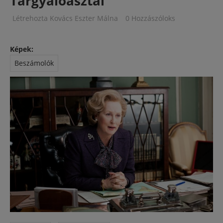
Tárgyalóasztal
Létrehozta
Kovács Eszter Málna
0 Hozzászóloks
Képek:
Beszámolók