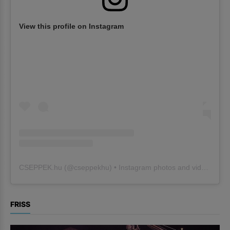
View this profile on Instagram
CSEPPEK.hu
(@
cseppekhu
) • Instagram photos and videos
FRISS