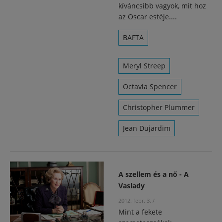
kíváncsibb vagyok, mit hoz
az Oscar estéje....
BAFTA
Meryl Streep
Octavia Spencer
Christopher Plummer
Jean Dujardim
A szellem és a nő - A
Vaslady
2012. febr. 3.
/
Mint a fekete