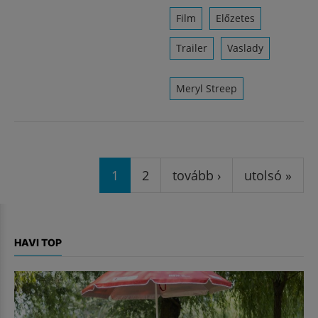
Film
Előzetes
Trailer
Vaslady
Meryl Streep
Oldalak
1
2
tovább ›
utolsó »
HAVI TOP