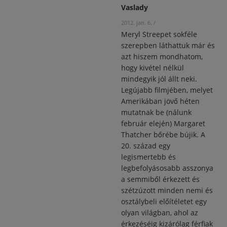
Vaslady
2012. jan. 6.
/
Meryl Streepet sokféle
szerepben láthattuk már és
azt hiszem mondhatom,
hogy kivétel nélkül
mindegyik jól állt neki.
Legújabb filmjében, melyet
Amerikában jövő héten
mutatnak be (nálunk
február elején) Margaret
Thatcher bőrébe bújik.
A
20. század egy
legismertebb és
legbefolyásosabb asszonya
a semmiből érkezett és
szétzúzott minden nemi és
osztálybeli előítéletet egy
olyan világban, ahol az
érkezéséig kizárólag férfiak