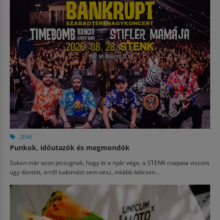
ZENE
Punkok, időutazók és megmondók
Sokan már azon picsognak, hogy itt a nyár vége, a STENK csapata viszont
úgy döntött, erről tudomást sem vesz, inkább bölcsen...