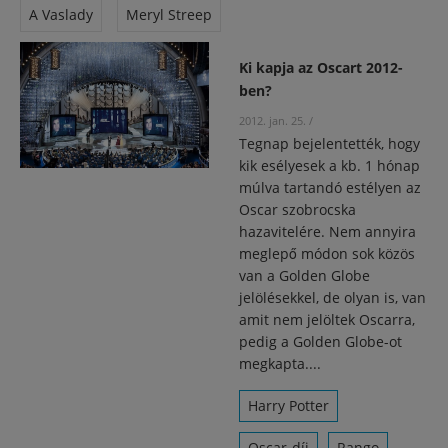
A Vaslady
Meryl Streep
Ki kapja az Oscart 2012-
ben?
2012. jan. 25.
/
Tegnap bejelentették, hogy
kik esélyesek a kb. 1 hónap
múlva tartandó estélyen az
Oscar szobrocska
hazavitelére. Nem annyira
meglepő módon sok közös
van a Golden Globe
jelölésekkel, de olyan is, van
amit nem jelöltek Oscarra,
pedig a Golden Globe-ot
megkapta....
Harry Potter
Oscar-díj
Rango