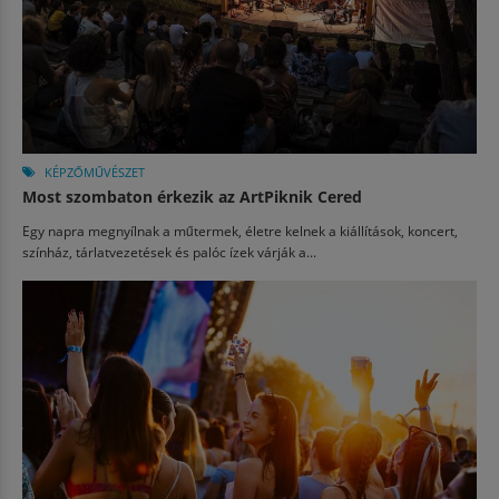
KÉPZŐMŰVÉSZET
Most szombaton érkezik az ArtPiknik Cered
Egy napra megnyílnak a műtermek, életre kelnek a kiállítások, koncert,
színház, tárlatvezetések és palóc ízek várják a...