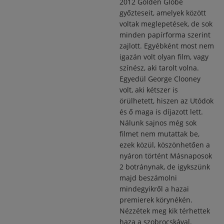
2012 Golden Globe
győzteseit, amelyek között
voltak meglepetések, de sok
minden papírforma szerint
zajlott. Egyébként most nem
igazán volt olyan film, vagy
színész, aki tarolt volna.
Egyedül George Clooney
volt, aki kétszer is
örülhetett, hiszen az Utódok
és ő maga is díjazott lett.
Nálunk sajnos még sok
filmet nem mutattak be,
ezek közül, köszönhetően a
nyáron történt Másnaposok
2 botránynak, de igykszünk
majd beszámolni
mindegyikről a hazai
premierek körynékén.
Nézzétek meg kik térhettek
haza a szobrocskával.