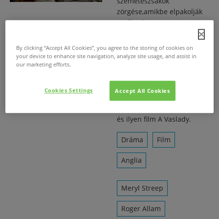
szemeteszsákok
zörgése,amikbe elpakolják
az életeket: onnan
kezdődnek az emlékek. A
memória csodálatos
By clicking “Accept All Cookies”, you agree to the storing of cookies on
hatalma fog kézen, és visz
your device to enhance site navigation, analyze site usage, and assist in
magával: szigorúan a
our marketing efforts.
thatcher-i szemszögből.
Nincs is más nő az egész
Cookies Settings
Accept All Cookies
Alsóházban, csak ő. Ilyen a
megbocsátható emlékezet,
és ilyen film A Vaslady.
Dráma
Film
Anglia
Meryl Streep
Roger Allam