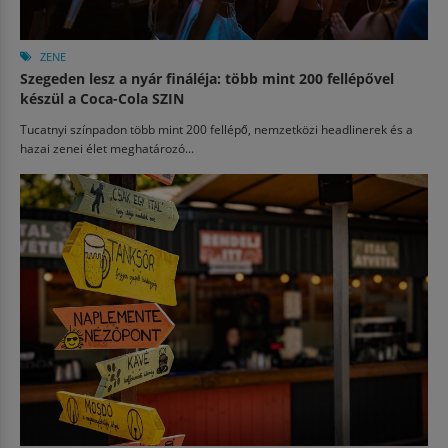
ZENE
Szegeden lesz a nyár fináléja: több mint 200 fellépővel
készül a Coca-Cola SZIN
Tucatnyi színpadon több mint 200 fellépő, nemzetközi headlinerek és a
hazai zenei élet meghatározó...