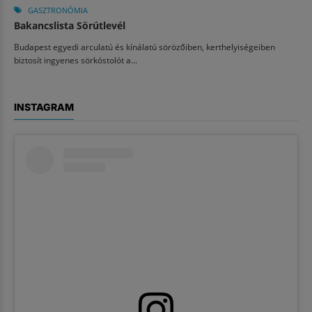
GASZTRONÓMIA
Bakancslista Sörútlevél
Budapest egyedi arculatú és kínálatú sörözőiben, kerthelyiségeiben
biztosít ingyenes sörkóstolót a...
INSTAGRAM