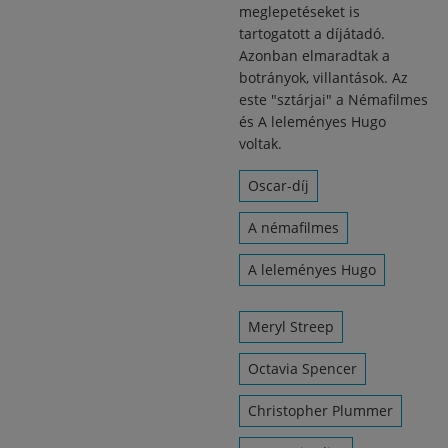
meglepetéseket is
tartogatott a díjátadó.
Azonban elmaradtak a
botrányok, villantások. Az
este "sztárjai" a Némafilmes
és A leleményes Hugo
voltak.
Oscar-díj
A némafilmes
A leleményes Hugo
Meryl Streep
Octavia Spencer
Christopher Plummer