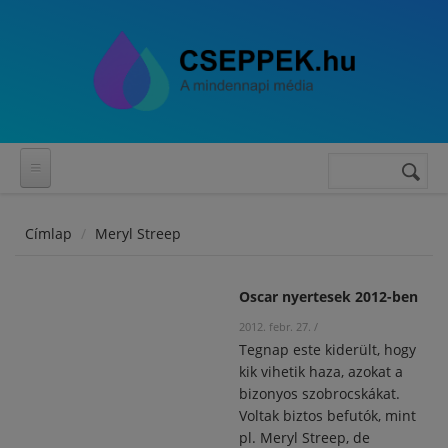
Ugrás a tartalomra
Keresés
Keresés
űrlap
Címlap
Meryl Streep
Oscar nyertesek 2012-ben
2012. febr. 27.
/
Tegnap este kiderült, hogy
kik vihetik haza, azokat a
bizonyos szobrocskákat.
Voltak biztos befutók, mint
pl. Meryl Streep, de