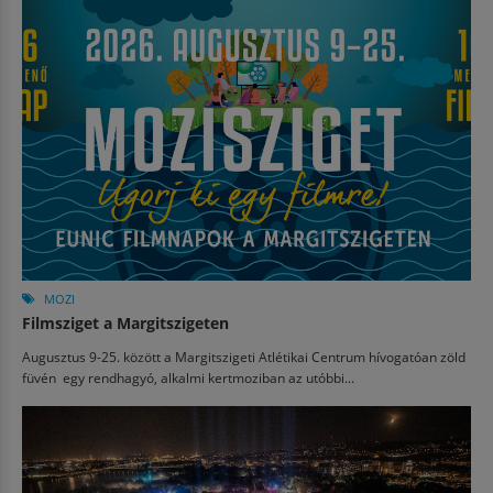
MOZI
Filmsziget a Margitszigeten
Augusztus 9-25. között a Margitszigeti Atlétikai Centrum hívogatóan zöld
füvén egy rendhagyó, alkalmi kertmoziban az utóbbi...