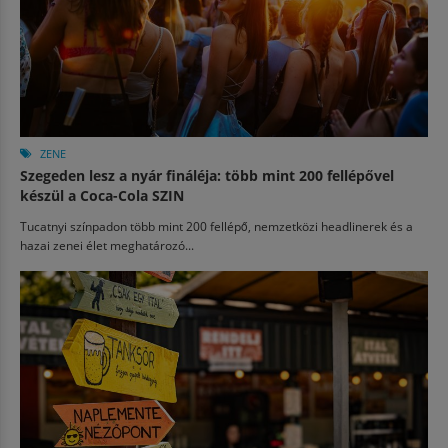
ZENE
Szegeden lesz a nyár fináléja: több mint 200 fellépővel
készül a Coca-Cola SZIN
Tucatnyi színpadon több mint 200 fellépő, nemzetközi headlinerek és a
hazai zenei élet meghatározó...