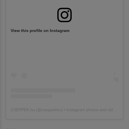
View this profile on Instagram
CSEPPEK.hu
(@
cseppekhu
) • Instagram photos and videos