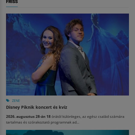
FRISS
ZENE
Disney Piknik koncert és kvíz
2026. augusztus 28-án 18
órától különleges, az egész család számára
tartalmas és szórakoztató programnak ad...