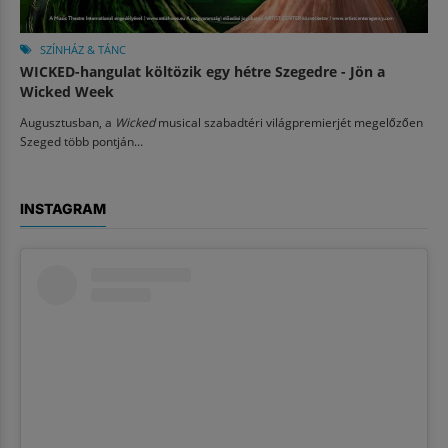
SZÍNHÁZ & TÁNC
WICKED-hangulat költözik egy hétre Szegedre - Jön a
Wicked Week
Augusztusban, a
Wicked
musical szabadtéri világpremierjét megelőzően
Szeged több pontján...
INSTAGRAM