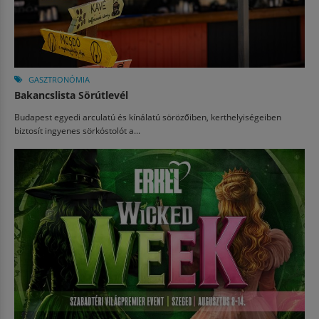
GASZTRONÓMIA
Bakancslista Sörútlevél
Budapest egyedi arculatú és kínálatú sörözőiben, kerthelyiségeiben
biztosít ingyenes sörkóstolót a...