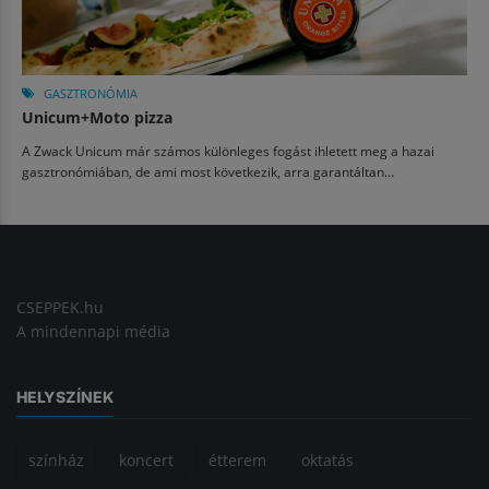
GASZTRONÓMIA
Unicum+Moto pizza
A Zwack Unicum már számos különleges fogást ihletett meg a hazai
gasztronómiában, de ami most következik, arra garantáltan...
CSEPPEK.hu
A mindennapi média
HELYSZÍNEK
színház
koncert
étterem
oktatás