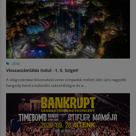
ZENE
Visszaszámlálás indul: -1, 0, Sziget!
A világsztárokat felvonultató zenei színpadok mellett idén újra nagyobb
hangsúly kerül a kulturális sokszínűségre és a...