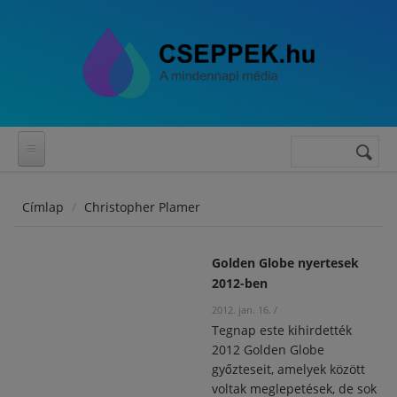
Ugrás a tartalomra
Keresés
Keresés
űrlap
Címlap
Christopher Plamer
Golden Globe nyertesek
2012-ben
2012. jan. 16.
/
Tegnap este kihirdették
2012 Golden Globe
győzteseit, amelyek között
voltak meglepetések, de sok