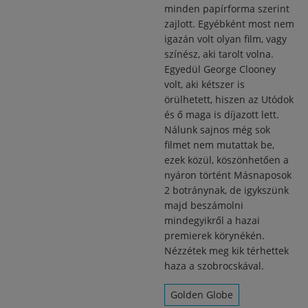
minden papírforma szerint
zajlott. Egyébként most nem
igazán volt olyan film, vagy
színész, aki tarolt volna.
Egyedül George Clooney
volt, aki kétszer is
örülhetett, hiszen az Utódok
és ő maga is díjazott lett.
Nálunk sajnos még sok
filmet nem mutattak be,
ezek közül, köszönhetően a
nyáron történt Másnaposok
2 botránynak, de igykszünk
majd beszámolni
mindegyikről a hazai
premierek körynékén.
Nézzétek meg kik térhettek
haza a szobrocskával.
Golden Globe