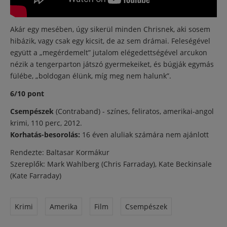
Akár egy mesében, úgy sikerül minden Chrisnek, aki sosem
hibázik, vagy csak egy kicsit, de az sem drámai. Feleségével
együtt a „megérdemelt” jutalom elégedettségével arcukon
nézik a tengerparton játszó gyermekeiket, és búgják egymás
fülébe, „boldogan élünk, míg meg nem halunk”.
6/10 pont
Csempészek
(Contraband) - színes, feliratos, amerikai-angol
krimi, 110 perc, 2012.
Korhatás-besorolás:
16 éven aluliak számára nem ajánlott
Rendezte: Baltasar Kormákur
Szereplők: Mark Wahlberg (Chris Farraday), Kate Beckinsale
(Kate Farraday)
Krimi
Amerika
Film
Csempészek