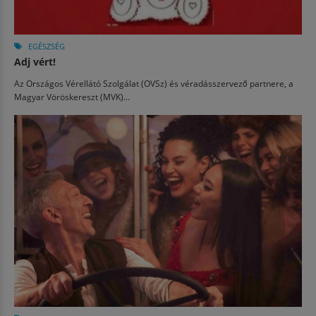
EGÉSZSÉG
Adj vért!
Az Országos Vérellátó Szolgálat (OVSz) és véradásszervező partnere, a
Magyar Vöröskereszt (MVK)...