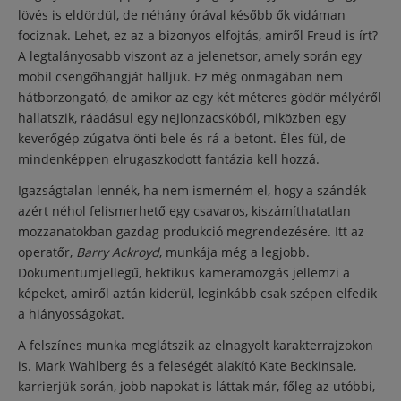
lövés is eldördül, de néhány órával később ők vidáman
fociznak. Lehet, ez az a bizonyos elfojtás, amiről Freud is írt?
A legtalányosabb viszont az a jelenetsor, amely során egy
mobil csengőhangját halljuk. Ez még önmagában nem
hátborzongató, de amikor az egy két méteres gödör mélyéről
hallatszik, ráadásul egy nejlonzacskóból, miközben egy
keverőgép zúgatva önti bele és rá a betont. Éles fül, de
mindenképpen elrugaszkodott fantázia kell hozzá.
Igazságtalan lennék, ha nem ismerném el, hogy a szándék
azért néhol felismerhető egy csavaros, kiszámíthatatlan
mozzanatokban gazdag produkció megrendezésére. Itt az
operatőr,
Barry Ackroyd
, munkája még a legjobb.
Dokumentumjellegű, hektikus kameramozgás jellemzi a
képeket, amiről aztán kiderül, leginkább csak szépen elfedik
a hiányosságokat.
A felszínes munka meglátszik az elnagyolt karakterrajzokon
is. Mark Wahlberg és a feleségét alakító Kate Beckinsale,
karrierjük során, jobb napokat is láttak már, főleg az utóbbi,