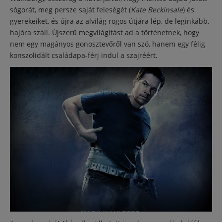
sógorát, meg persze saját feleségét (
Kate Beckinsale
) és
gyerekeiket, és újra az alvilág rögös útjára lép, de leginkább,
hajóra száll. Újszerű megvilágítást ad a történetnek, hogy
nem egy magányos gonosztevőről van szó, hanem egy félig
konszolidált családapa-férj indul a szajréért.