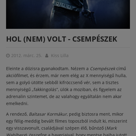
HOL (NEM) VOLT - CSEMPÉSZEK
2012. márc. 25.
Kiss Lilla
Eleinte a dózisra gyanakodtam. Nézem a
Csempészek
című
akciófilmet, és érzem, már nem elég az X mennyiségű hulla,
sem a golyó ütötte sebből kifröccsenő vér, sem a tisztes
mennyiségű „fakkingolás”, ülök a moziban, és figyelem az
adrenalin szintemet, de az valahogy egyáltalán nem akar
emelkedni.
A rendező,
Baltasar Kormákur
, pedig biztosra ment, mikor
egy félig-meddig bevált filmes toposzból indult ki, miszerint
egy visszavonult, családjával szépen élő, bűnöző (
Mark
Wahlberg
), összefog a haverjaival, hogy mentse bajba jutott