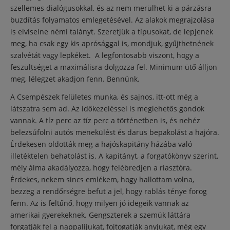
szellemes dialógusokkal, és az nem merülhet ki a párzásra
buzdítás folyamatos emlegetésével. Az alakok megrajzolása
is elviselne némi talányt. Szeretjük a típusokat, de lepjenek
meg, ha csak egy kis aprósággal is, mondjuk, gyűjthetnének
szalvétát vagy lepkéket. A legfontosabb viszont, hogy a
feszültséget a maximálisra dolgozza fel. Minimum ütő álljon
meg, lélegzet akadjon fenn. Bennünk.
A Csempészek felületes munka, és sajnos, itt-ott még a
látszatra sem ad. Az időkezeléssel is meglehetős gondok
vannak. A tíz perc az tíz perc a történetben is, és nehéz
belezsúfolni autós menekülést és darus bepakolást a hajóra.
Érdekesen oldották meg a hajóskapitány házába való
illetéktelen behatolást is. A kapitányt, a forgatókönyv szerint,
mély álma akadályozza, hogy felébredjen a riasztóra.
Érdekes, nekem sincs emlékem, hogy hallottam volna,
bezzeg a rendőrségre befut a jel, hogy rablás ténye forog
fenn. Az is feltűnő, hogy milyen jó idegeik vannak az
amerikai gyerekeknek. Gengszterek a szemük láttára
forgatják fel a nappalijukat, fojtogatják anyjukat, még egy