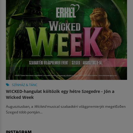
SZÍNHÁZ & TÁNC
WICKED-hangulat költözik egy hétre Szegedre - Jön a
Wicked Week
Augusztusban, a
Wicked
musical szabadtéri világpremierjét megelőzően
Szeged több pontján...
INSTAGRAM