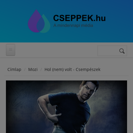
Ugrás a tartalomra
Keresés
Keresés
űrlap
Címlap
Mozi
Hol (nem) volt - Csempészek