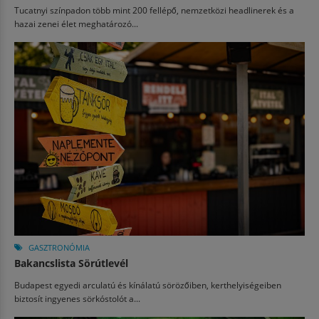
Tucatnyi színpadon több mint 200 fellépő, nemzetközi headlinerek és a
hazai zenei élet meghatározó...
GASZTRONÓMIA
Bakancslista Sörútlevél
Budapest egyedi arculatú és kínálatú sörözőiben, kerthelyiségeiben
biztosít ingyenes sörkóstolót a...