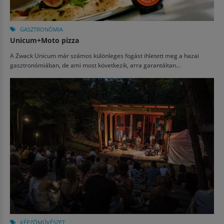
GASZTRONÓMIA
Unicum+Moto pizza
A Zwack Unicum már számos különleges fogást ihletett meg a hazai
gasztronómiában, de ami most következik, arra garantáltan...
KÉPZŐMŰVÉSZET