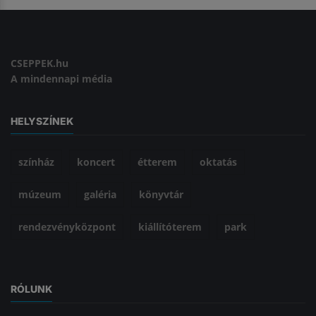
CSEPPEK.hu
A mindennapi média
HELYSZÍNEK
színház
koncert
étterem
oktatás
múzeum
galéria
könyvtár
rendezvényközpont
kiállítóterem
park
RÓLUNK