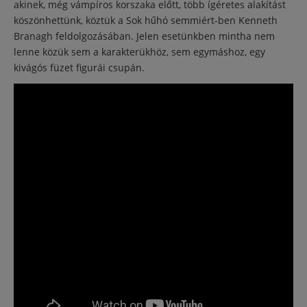
akinek, még vámpíros korszaka előtt, több ígéretes alakítást
köszönhettünk, köztük a Sok hűhó semmiért-ben Kenneth
Branagh feldolgozásában. Jelen esetünkben mintha nem
lenne közük sem a karakterükhöz, sem egymáshoz, egy
kivágós füzet figurái csupán.