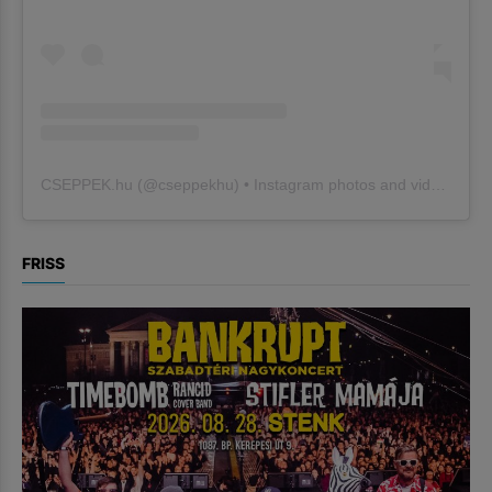
CSEPPEK.hu
(@
cseppekhu
) • Instagram photos and videos
FRISS