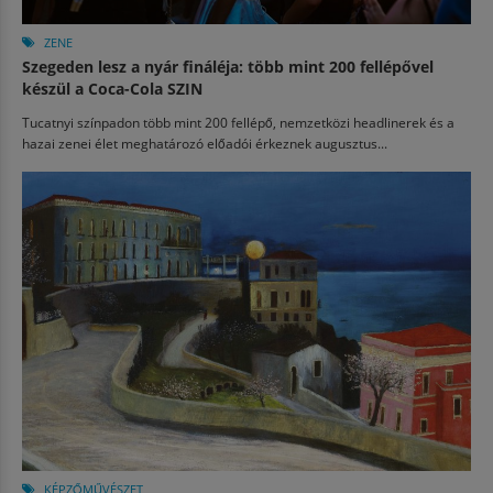
ZENE
Szegeden lesz a nyár fináléja: több mint 200 fellépővel
készül a Coca-Cola SZIN
Tucatnyi színpadon több mint 200 fellépő, nemzetközi headlinerek és a
hazai zenei élet meghatározó előadói érkeznek augusztus...
KÉPZŐMŰVÉSZET