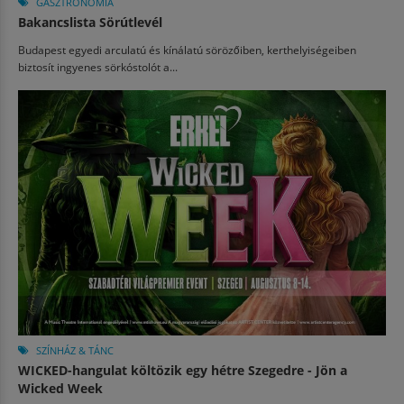
GASZTRONÓMIA
Bakancslista Sörútlevél
Budapest egyedi arculatú és kínálatú sörözőiben, kerthelyiségeiben
biztosít ingyenes sörkóstolót a...
SZÍNHÁZ & TÁNC
WICKED-hangulat költözik egy hétre Szegedre - Jön a
Wicked Week