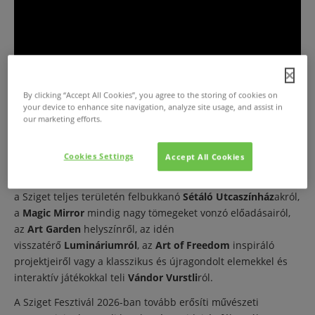
By clicking “Accept All Cookies”, you agree to the storing of cookies on
your device to enhance site navigation, analyze site usage, and assist in
our marketing efforts.
A zenei programok mellett idén még nagyobb hangsúllyal
jelentkeznek szerte a Szigeten a „nem zenei”
Cookies Settings
Accept All Cookies
élményprogramok is, beszéljünk akár a
Nagy
Utcaszínház
minden este látható monumentális előadásáról,
a Sziget teljes területén felbukkanó
Sétáló Utcaszínház
akról,
a
Magic Mirror
mindig nagy tömegeket vonzó előadásairól,
az
Art Garden
helyszínről, az idén
visszatérő
Lumináriumról
, az
Art of Freedom
inspiráló
projektjeiről vagy a klasszikus és újragondolt elemekkel és
interaktív játékokkal teli
Vándor Vurstli
ról.
A Sziget Fesztivál 2026-ban tovább erősíti művészeti