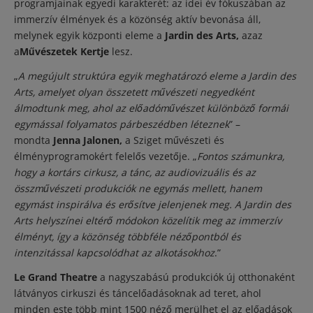
programjainak egyedi karakterét: az idei év fókuszában az
immerzív élmények és a közönség aktív bevonása áll,
melynek egyik központi eleme a
Jardin des Arts,
azaz
a
Művészetek Kertje
lesz.
„
A megújult struktúra egyik meghatározó eleme a Jardin des
Arts, amelyet olyan összetett művészeti negyedként
álmodtunk meg, ahol az előadóművészet különböző formái
egymással folyamatos párbeszédben léteznek
” –
mondta
Jenna Jalonen,
a Sziget művészeti és
élményprogramokért felelős vezetője. „
Fontos számunkra,
hogy a kortárs cirkusz, a tánc, az audiovizuális és az
összművészeti produkciók ne egymás mellett, hanem
egymást inspirálva és erősítve jelenjenek meg. A Jardin des
Arts helyszínei eltérő módokon közelítik meg az immerzív
élményt, így a közönség többféle nézőpontból és
intenzitással kapcsolódhat az alkotásokhoz
.”
Le Grand Theatre
a nagyszabású produkciók új otthonaként
látványos cirkuszi és táncelőadásoknak ad teret, ahol
minden este több mint 1500 néző merülhet el az előadások