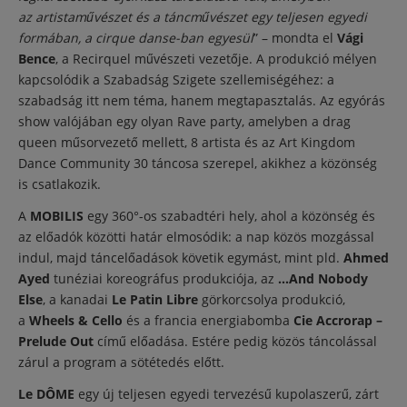
az artistaművészet és a táncművészet egy teljesen egyedi
formában, a cirque danse-ban egyesül
” – mondta el
Vági
Bence
, a Recirquel művészeti vezetője. A produkció mélyen
kapcsolódik a Szabadság Szigete szellemiségéhez: a
szabadság itt nem téma, hanem megtapasztalás. Az egyórás
show valójában egy olyan Rave party, amelyben a drag
queen műsorvezető mellett, 8 artista és az Art Kingdom
Dance Community 30 táncosa szerepel, akikhez a közönség
is csatlakozik.
A
MOBILIS
egy 360°-os szabadtéri hely, ahol a közönség és
az előadók közötti határ elmosódik: a nap közös mozgással
indul, majd táncelőadások követik egymást, mint pld.
Ahmed
Ayed
tunéziai koreográfus produkciója, az
…And Nobody
Else
, a kanadai
Le Patin Libre
görkorcsolya produkció,
a
Wheels & Cello
és a francia energiabomba
Cie Accrorap –
Prelude Out
című előadása. Estére pedig közös táncolással
zárul a program a sötétedés előtt.
Le DÔME
egy új teljesen egyedi tervezésű kupolaszerű, zárt