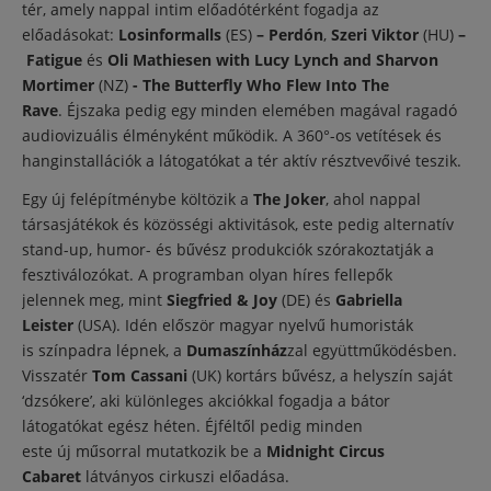
tér, amely nappal intim előadótérként fogadja az
előadásokat:
Losinformalls
(ES)
– Perdón
,
Szeri Viktor
(HU)
–
Fatigue
és
Oli Mathiesen with Lucy Lynch and Sharvon
Mortimer
(NZ)
- The Butterfly Who Flew Into The
Rave
. Éjszaka pedig egy minden elemében magával ragadó
audiovizuális élményként működik. A 360°-os vetítések és
hanginstallációk a látogatókat a tér aktív résztvevőivé teszik.
Egy új felépítménybe költözik a
The Joker
, ahol nappal
társasjátékok és közösségi aktivitások, este pedig alternatív
stand-up, humor- és bűvész produkciók szórakoztatják a
fesztiválozókat. A programban olyan híres fellepők
jelennek meg, mint
Siegfried & Joy
(DE) és
Gabriella
Leister
(USA). Idén először magyar nyelvű humoristák
is színpadra lépnek, a
Dumaszínház
zal együttműködésben.
Visszatér
Tom Cassani
(UK) kortárs bűvész, a helyszín saját
‘dzsókere’, aki különleges akciókkal fogadja a bátor
látogatókat egész héten. Éjféltől pedig minden
este új műsorral mutatkozik be a
Midnight Circus
Cabaret
látványos cirkuszi előadása.