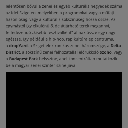
Jelentősen bővül a zenei és egyéb kulturális negyedek száma
az idei Szigeten, melyekben a programokat vagy a műfaji
hasonlóság, vagy a kulturális sokszínűség hozza össze. Az
egymástól így elkülönülő, de átjárható terek megannyi,
felfedezendő „kisebb fesztiválként” állnak össze egy nagy
egésszé. Így például a hip-hop, rap kultúra epicentruma,
a
dropYard
, a Sziget elektronikus zenei háromszöge, a
Delta
District
, a sokszínű zenei felhozatallal előrukkoló
Szoho
, vagy
a
Budapest Park
helyszíne, ahol koncentráltan mutatkozik
be a magyar zenei színtér színe-java.