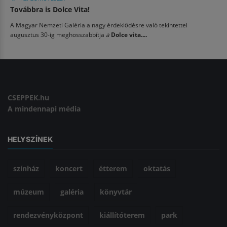
Továbbra is Dolce Vita!
A Magyar Nemzeti Galéria a nagy érdeklődésre való tekintettel
augusztus 30-ig meghosszabbítja
a
Dolce vita....
CSEPPEK.hu
A mindennapi média
HELYSZÍNEK
színház
koncert
étterem
oktatás
múzeum
galéria
könyvtár
rendezvényközpont
kiállítóterem
park