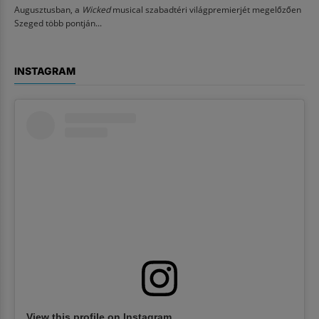
Augusztusban, a
Wicked
musical szabadtéri világpremierjét megelőzően
Szeged több pontján...
INSTAGRAM
View this profile on Instagram