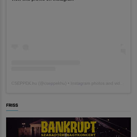
CSEPPEK.hu
(@
cseppekhu
) • Instagram photos and videos
FRISS