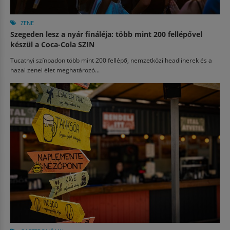
ZENE
Szegeden lesz a nyár fináléja: több mint 200 fellépővel
készül a Coca-Cola SZIN
Tucatnyi színpadon több mint 200 fellépő, nemzetközi headlinerek és a
hazai zenei élet meghatározó...