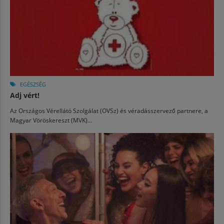
EGÉSZSÉG
Adj vért!
Az Országos Vérellátó Szolgálat (OVSz) és véradásszervező partnere, a
Magyar Vöröskereszt (MVK)...