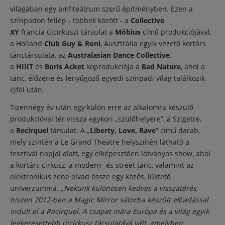
világában egy amfiteátrum szerű építményben. Ezen a
színpadon fellép - többek között - a
Collective
XY
francia újcirkuszi társulat a
Möbius
című produkciójával,
a Holland
Club Guy & Roni
, Ausztrália egyik vezető kortárs
tánctársulata, az
Australasian Dance Collective
,
a
HIIIT
és
Boris Acket
koprodukciója a
Bad Nature
, ahol a
tánc, élőzene és lenyűgöző egyedi színpadi világ találkozik
éjfél után.
Tizennégy év után egy külön erre az alkalomra készülő
produkcióval tér vissza egykori „szülőhelyére”, a Szigetre,
a
Recirquel
társulat. A „
Liberty, Love, Rave
” című darab,
mely szintén a Le Grand Theatre helyszínén látható a
fesztivál napjai alatt, egy elképesztően látványos show, ahol
a kortárs cirkusz, a modern- és street tánc, valamint az
elektronikus zene olvad össze egy közös, lüktető
univerzummá.
„Nekünk különösen kedves a visszatérés,
hiszen 2012-ben a Magic Mirror sátorba készült előadással
indult el a Recirquel.
A csapat mára Európa és a világ egyik
legkeresettebb újcirkusz társulatává vált, amelyben