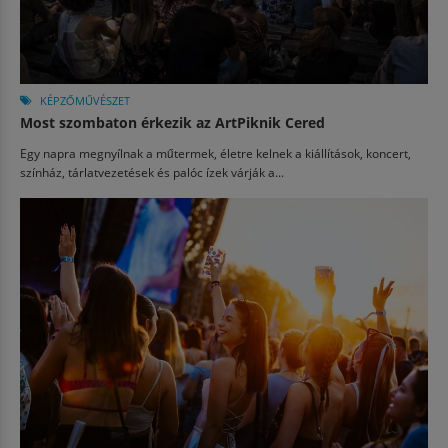
KÉPZŐMŰVÉSZET
Most szombaton érkezik az ArtPiknik Cered
Egy napra megnyílnak a műtermek, életre kelnek a kiállítások, koncert,
színház, tárlatvezetések és palóc ízek várják a...