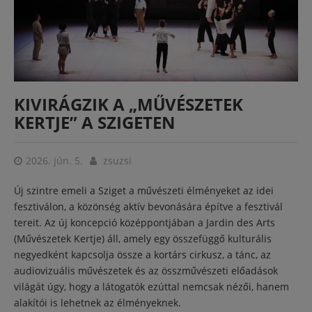
KIVIRÁGZIK A „MŰVÉSZETEK
KERTJE” A SZIGETEN
2026. jún. 5.
zsuzsi
Új szintre emeli a Sziget a művészeti élményeket az idei
fesztiválon, a közönség aktív bevonására építve a fesztivál
tereit. Az új koncepció középpontjában a Jardin des Arts
(Művészetek Kertje) áll, amely egy összefüggő kulturális
negyedként kapcsolja össze a kortárs cirkusz, a tánc, az
audiovizuális művészetek és az összművészeti előadások
világát úgy, hogy a látogatók ezúttal nemcsak nézői, hanem
alakítói is lehetnek az élményeknek.