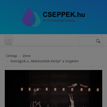
Ugrás a tartalomra
Keresés
Keresés
űrlap
Címlap
Zene
Kivirágzik a „Művészetek Kertje” a Szigeten