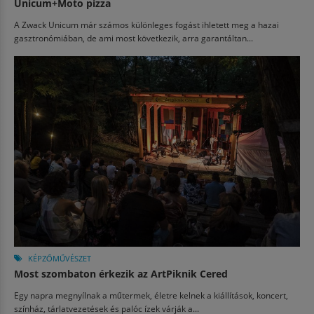
Unicum+Moto pizza
A Zwack Unicum már számos különleges fogást ihletett meg a hazai
gasztronómiában, de ami most következik, arra garantáltan...
KÉPZŐMŰVÉSZET
Most szombaton érkezik az ArtPiknik Cered
Egy napra megnyílnak a műtermek, életre kelnek a kiállítások, koncert,
színház, tárlatvezetések és palóc ízek várják a...