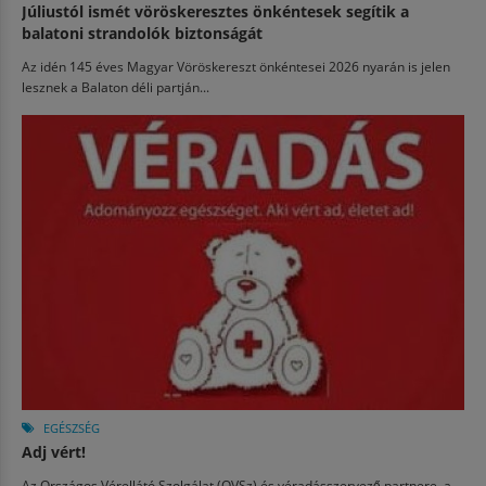
Júliustól ismét vöröskeresztes önkéntesek segítik a
balatoni strandolók biztonságát
Az idén 145 éves Magyar Vöröskereszt önkéntesei 2026 nyarán is jelen
lesznek a Balaton déli partján...
EGÉSZSÉG
Adj vért!
Az Országos Vérellátó Szolgálat (OVSz) és véradásszervező partnere, a