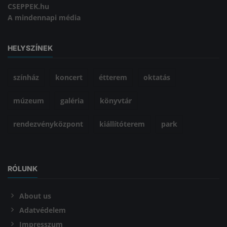
CSEPPEK.hu
A mindennapi média
HELYSZÍNEK
színház
koncert
étterem
oktatás
múzeum
galéria
könyvtár
rendezvényközpont
kiállítóterem
park
RÓLUNK
About us
Adatvédelem
Impresszum