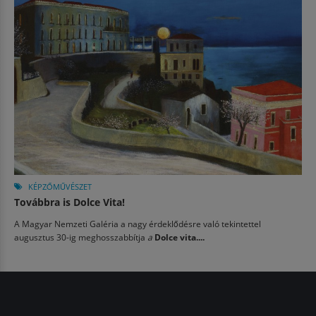
KÉPZŐMŰVÉSZET
Továbbra is Dolce Vita!
A Magyar Nemzeti Galéria a nagy érdeklődésre való tekintettel
augusztus 30-ig meghosszabbítja
a
Dolce vita....