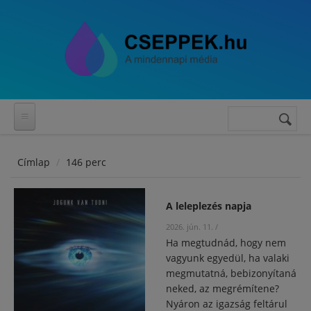
Ugrás a tartalomra
Keresés
Keresés
űrlap
Címlap
146 perc
A leleplezés napja
2026. jún. 11.
/
Ha megtudnád, hogy nem
vagyunk egyedül, ha valaki
megmutatná, bebizonyítaná
neked, az megrémítene?
Nyáron az igazság feltárul