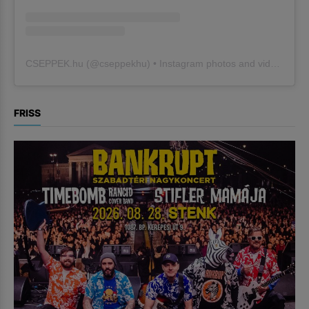
CSEPPEK.hu
(@
cseppekhu
) • Instagram photos and videos
FRISS