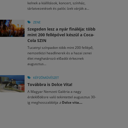
kelnek a kiállítások, koncert, színház,
tárlatvezetések és palóc ízek várják a...
ZENE
Szegeden lesz a nyár fináléja: több
mint 200 fellépővel készül a Coca-
Cola SZIN
Tucatnyi színpadon több mint 200 fellépő,
nemzetközi headlinerek és a hazai zenei
élet meghatározó előadói érkeznek
augusztus...
KÉPZŐMŰVÉSZET
Továbbra is Dolce Vita!
A Magyar Nemzeti Galéria a nagy
érdeklődésre való tekintettel augusztus 30-
ig meghosszabbítja
a
Dolce vita....