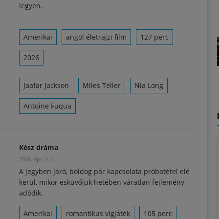
legyen.
Amerikai
angol életrajzi film
127 perc
2026
Jaafar Jackson
Miles Teller
Nia Long
Antoine Fuqua
Kész dráma
2026. ápr. 2.
/
A jegyben járó, boldog pár kapcsolata próbatétel elé
kerül, mikor esküvőjük hetében váratlan fejlemény
adódik.
Amerikai
romantikus vígjáték
105 perc