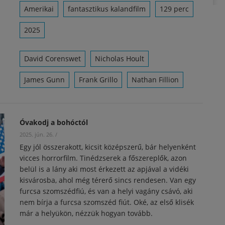
Amerikai
fantasztikus kalandfilm
129 perc
2025
David Corenswet
Nicholas Hoult
James Gunn
Frank Grillo
Nathan Fillion
Óvakodj a bohóctól
2025. jún. 26.
/
Egy jól összerakott, kicsit középszerű, bár helyenként
vicces horrorfilm. Tinédzserek a főszereplők, azon
belül is a lány aki most érkezett az apjával a vidéki
kisvárosba, ahol még térerő sincs rendesen. Van egy
furcsa szomszédfiú, és van a helyi vagány csávó, aki
nem bírja a furcsa szomszéd fiút. Oké, az első klisék
már a helyükön, nézzük hogyan tovább.