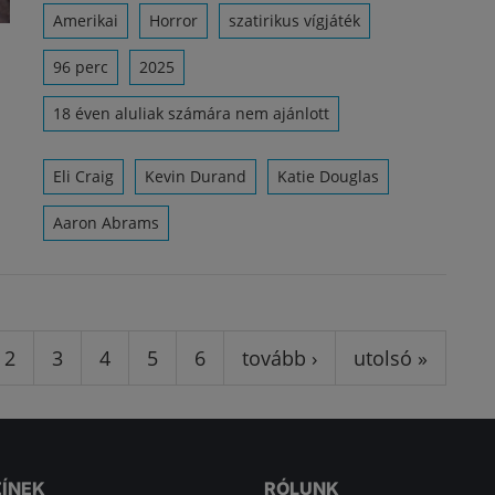
Amerikai
Horror
szatirikus vígjáték
96 perc
2025
18 éven aluliak számára nem ajánlott
Eli Craig
Kevin Durand
Katie Douglas
Aaron Abrams
2
3
4
5
6
tovább ›
utolsó »
ZÍNEK
RÓLUNK