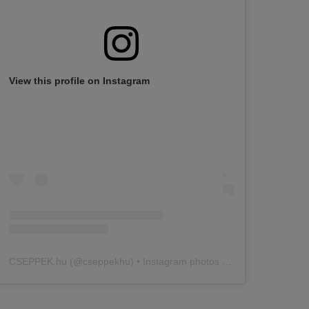
View this profile on Instagram
CSEPPEK.hu
(@
cseppekhu
) • Instagram photos and videos