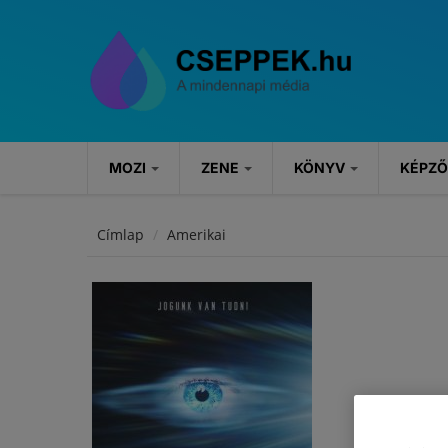
Ugrás a tartalomra
MOZI
ZENE
KÖNYV
KÉPZ
MOZI
ZENE
KÖNYV
Címlap
Amerikai
Hírek
Hírek
Könyvajánlók
Kritikák
Koncertek
Rendezvények
Szösszenetek