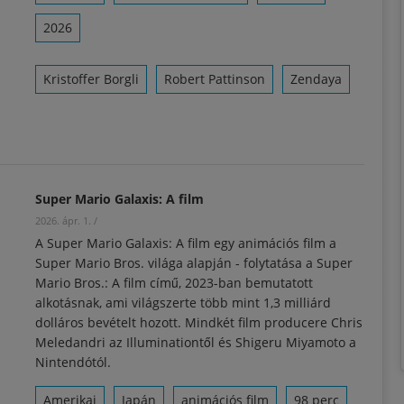
2026
Kristoffer Borgli
Robert Pattinson
Zendaya
Super Mario Galaxis: A film
2026. ápr. 1.
/
A Super Mario Galaxis: A film egy animációs film a
Super Mario Bros. világa alapján - folytatása a Super
Mario Bros.: A film című, 2023-ban bemutatott
alkotásnak, ami világszerte több mint 1,3 milliárd
dolláros bevételt hozott. Mindkét film producere Chris
Meledandri az Illuminationtől és Shigeru Miyamoto a
Nintendótól.
Amerikai
Japán
animációs film
98 perc