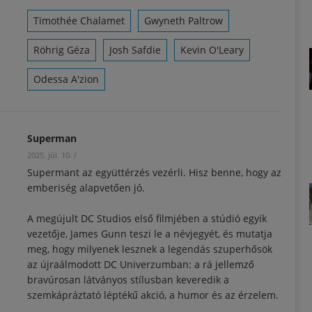
Timothée Chalamet
Gwyneth Paltrow
Röhrig Géza
Josh Safdie
Kevin O'Leary
Odessa A'zion
Superman
2025. júl. 10.
/
Supermant az együttérzés vezérli. Hisz benne, hogy az
emberiség alapvetően jó.
A megújult DC Studios első filmjében a stúdió egyik
vezetője, James Gunn teszi le a névjegyét, és mutatja
meg, hogy milyenek lesznek a legendás szuperhősök
az újraálmodott DC Univerzumban: a rá jellemző
bravúrosan látványos stílusban keveredik a
szemkápráztató léptékű akció, a humor és az érzelem.