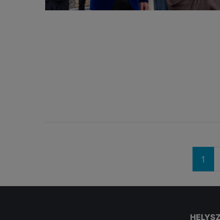
Oldalak
1
HELYS