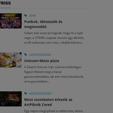
FRISS
ZENE
Punkok, időutazók és
megmondók
Sokan már azon picsognak, hogy itt a nyár
vége, a STENK csapata viszont úgy döntött,
erről tudomást sem vesz, inkább bölcsen...
GASZTRONÓMIA
Unicum+Moto pizza
A Zwack Unicum már számos különleges
fogást ihletett meg a hazai
gasztronómiában, de ami most következik,
arra garantáltan...
KÉPZŐMŰVÉSZET
Most szombaton érkezik az
ArtPiknik Cered
Egy napra megnyílnak a műtermek, életre