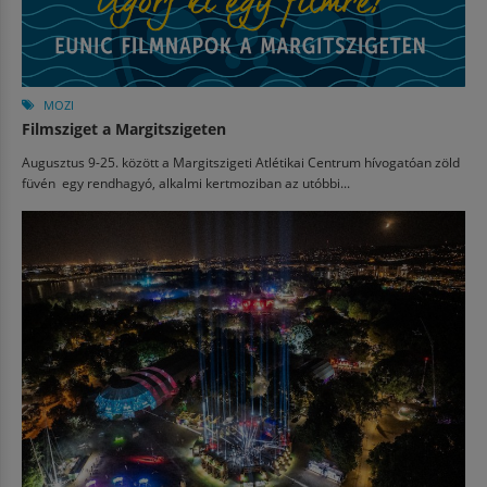
MOZI
Filmsziget a Margitszigeten
Augusztus 9-25. között a Margitszigeti Atlétikai Centrum hívogatóan zöld
füvén egy rendhagyó, alkalmi kertmoziban az utóbbi...