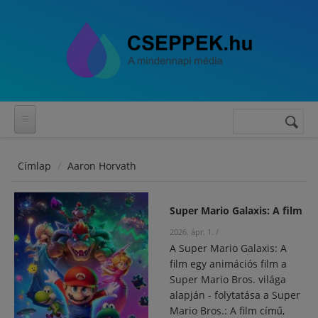
Ugrás a tartalomra
Keresés
Keresés
űrlap
Címlap
Aaron Horvath
Super Mario Galaxis: A film
2026. ápr. 1.
/
A Super Mario Galaxis: A
film egy animációs film a
Super Mario Bros. világa
alapján - folytatása a Super
Mario Bros.: A film című,