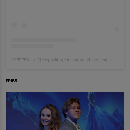
CSEPPEK.hu
(@
cseppekhu
) • Instagram photos and videos
FRISS