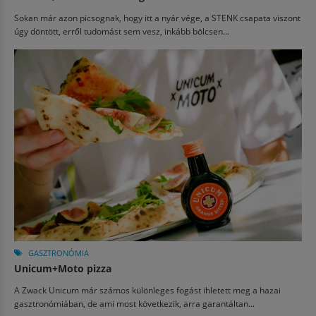
Sokan már azon picsognak, hogy itt a nyár vége, a STENK csapata viszont
úgy döntött, erről tudomást sem vesz, inkább bölcsen...
GASZTRONÓMIA
Unicum+Moto pizza
A Zwack Unicum már számos különleges fogást ihletett meg a hazai
gasztronómiában, de ami most következik, arra garantáltan...