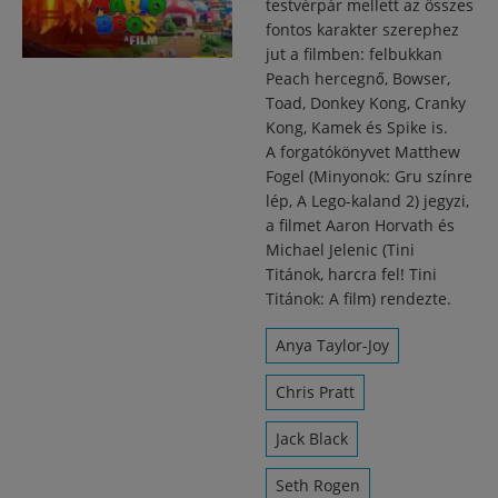
testvérpár mellett az összes
fontos karakter szerephez
jut a filmben: felbukkan
Peach hercegnő, Bowser,
Toad, Donkey Kong, Cranky
Kong, Kamek és Spike is.
A forgatókönyvet Matthew
Fogel (Minyonok: Gru színre
lép, A Lego-kaland 2) jegyzi,
a filmet Aaron Horvath és
Michael Jelenic (Tini
Titánok, harcra fel! Tini
Titánok: A film) rendezte.
Anya Taylor-Joy
Chris Pratt
Jack Black
Seth Rogen