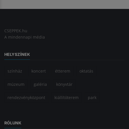
CSEPPEK.hu
A mindennapi média
HELYSZÍNEK
színház
koncert
étterem
oktatás
múzeum
galéria
könyvtár
rendezvényközpont
kiállítóterem
park
RÓLUNK