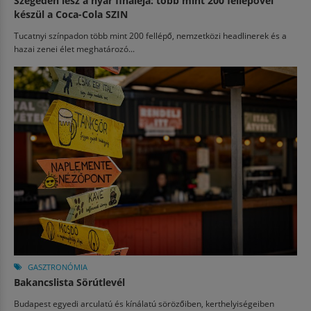
Szegeden lesz a nyár fináléja: több mint 200 fellépővel
készül a Coca-Cola SZIN
Tucatnyi színpadon több mint 200 fellépő, nemzetközi headlinerek és a
hazai zenei élet meghatározó...
GASZTRONÓMIA
Bakancslista Sörútlevél
Budapest egyedi arculatú és kínálatú sörözőiben, kerthelyiségeiben