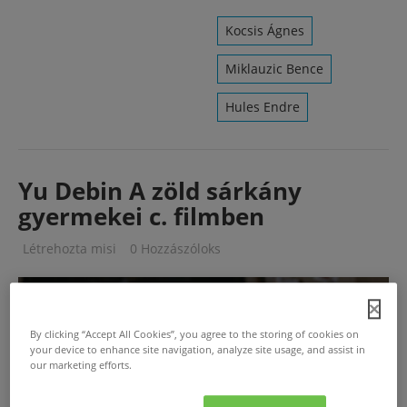
Kocsis Ágnes
Miklauzic Bence
Hules Endre
Yu Debin A zöld sárkány
gyermekei c. filmben
Létrehozta
misi
0 Hozzászóloks
By clicking “Accept All Cookies”, you agree to the storing of cookies on
your device to enhance site navigation, analyze site usage, and assist in
our marketing efforts.