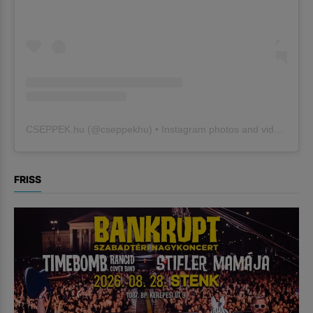
CSEPPEK.hu
(@
cseppekhu
) • Instagram photos and videos
FRISS