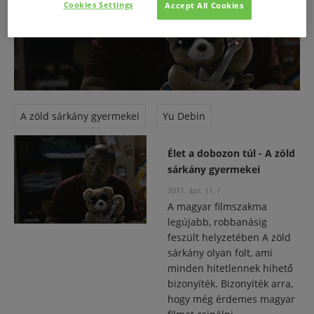
Cookies Settings
Accept All Cookies
A zöld sárkány gyermekei
Yu Debin
Élet a dobozon túl - A zöld
sárkány gyermekei
2011. ápr. 11.
/
A magyar filmszakma
legújabb, robbanásig
feszült helyzetében A zöld
sárkány olyan folt, ami
minden hitetlennek hihető
bizonyíték. Bizonyíték arra,
hogy még érdemes magyar