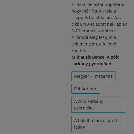
kritikát, de aztán rájöttem,
hogy
már írtunk róla
a
cseppek.hu oldalain. Az a
cikk 8/10-et adott neki az én
1/10-emmel szemben.
A filmről elég lesújtó a
véleményem, a felénél
kijöttem.
Miklauzic Bence: A zöld
sárkány gyermekei
Magyar Filmszemle
Pál Adrienn
A zöld sárkány
gyermekei
A halálba táncoltatott
leány