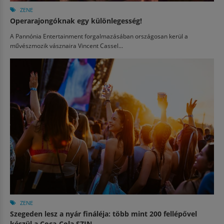
ZENE
Operarajongóknak egy különlegesség!
A Pannónia Entertainment forgalmazásában országosan kerül a
művészmozik vásznaira Vincent Cassel...
ZENE
Szegeden lesz a nyár fináléja: több mint 200 fellépővel
készül a Coca-Cola SZIN