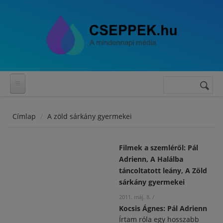
Ugrás a tartalomra
Keresés
Keresés
űrlap
Címlap
A zöld sárkány gyermekei
Filmek a szemléről: Pál
Adrienn, A Halálba
táncoltatott leány, A Zöld
sárkány gyermekei
2011. máj. 8.
/
Kocsis Ágnes: Pál Adrienn
Írtam róla egy hosszabb