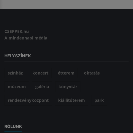
CSEPPEK.hu
A mindennapi média
HELYSZÍNEK
színház
koncert
étterem
oktatás
múzeum
galéria
könyvtár
rendezvényközpont
kiállítóterem
park
RÓLUNK