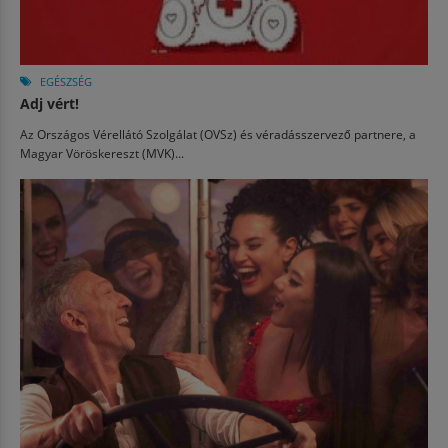
EGÉSZSÉG
Adj vért!
Az Országos Vérellátó Szolgálat (OVSz) és véradásszervező partnere, a
Magyar Vöröskereszt (MVK)...