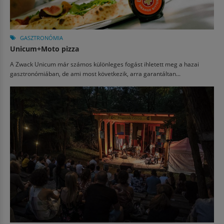
GASZTRONÓMIA
Unicum+Moto pizza
A Zwack Unicum már számos különleges fogást ihletett meg a hazai
gasztronómiában, de ami most következik, arra garantáltan...