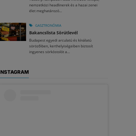
nemzetközi headlinerek és a hazai zenei
élet meghatározó...
GASZTRONÓMIA
Bakancslista Sörútlevél
Budapest egyedi arculatú és kínálatú
sörözőiben, kerthelyiségeiben biztosít
ingyenes sörkóstolót a...
INSTAGRAM