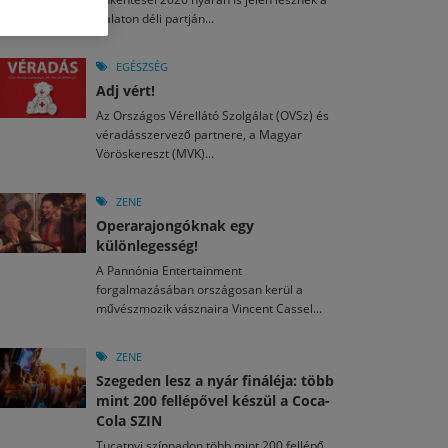
M
2026. MÁJ. 13.
Balaton déli partján...
a egy mese: 30 napos mesekihívást indít a Libri
2026. JÚL. 29.
2026. JÚL. 15.
rkezett a jubileumi Művészetek Völgye – még öt
agyar nézők 10 kedvenc filmje 2026 első félévében
EGÉSZSÉG
a kulturális ünnep
Adj vért!
M
2026. MÁJ. 11.
2026. JÚL. 3.
Az Országos Vérellátó Szolgálat (OVSz) és
ai László kapta az Artisjus Irodalmi Nagydíjat
2026. JÚL. 28.
véradásszervező partnere, a Magyar
13-án hozzánk is megérkezik a Rocktábor
Vöröskereszt (MVK)...
i Fesztivál 2026
ZENE
Operarajongóknak egy
különlegesség!
A Pannónia Entertainment
forgalmazásában országosan kerül a
művészmozik vásznaira Vincent Cassel...
ZENE
Szegeden lesz a nyár fináléja: több
mint 200 fellépővel készül a Coca-
Cola SZIN
Tucatnyi színpadon több mint 200 fellépő,