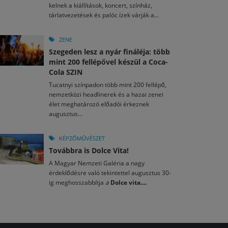
kelnek a kiállítások, koncert, színház,
tárlatvezetések és palóc ízek várják a...
ZENE
Szegeden lesz a nyár fináléja: több
mint 200 fellépővel készül a Coca-
Cola SZIN
Tucatnyi színpadon több mint 200 fellépő,
nemzetközi headlinerek és a hazai zenei
élet meghatározó előadói érkeznek
augusztus...
KÉPZŐMŰVÉSZET
Továbbra is Dolce Vita!
A Magyar Nemzeti Galéria a nagy
érdeklődésre való tekintettel augusztus 30-
ig meghosszabbítja
a
Dolce vita....