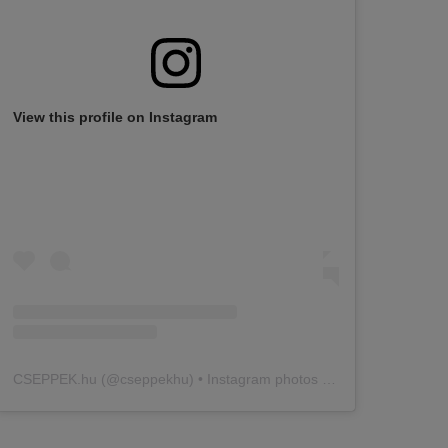
View this profile on Instagram
CSEPPEK.hu
(@
cseppekhu
) • Instagram photos and videos