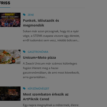
FRISS
ZENE
Punkok, időutazók és
megmondók
Sokan már azon picsognak, hogy itt a nyár
vége, a STENK csapata viszont úgy döntött,
erről tudomást sem vesz, inkább bölcsen...
GASZTRONÓMIA
Unicum+Moto pizza
A Zwack Unicum már számos különleges
fogást ihletett meg a hazai
gasztronómiában, de ami most következik,
arra garantáltan...
KÉPZŐMŰVÉSZET
Most szombaton érkezik az
ArtPiknik Cered
Egy napra megnyílnak a műtermek, életre