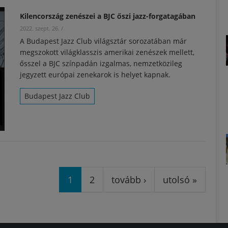
Kilencország zenészei a BJC őszi jazz-forgatagában
2022. szept. 26.
/
A Budapest Jazz Club világsztár sorozatában már
megszokott világklasszis amerikai zenészek mellett,
ősszel a BJC színpadán izgalmas, nemzetközileg
jegyzett európai zenekarok is helyet kapnak.
Budapest Jazz Club
1
2
tovább ›
utolsó »