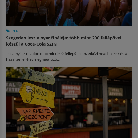
ZENE
Szegeden lesz a nyár fináléja: több mint 200 fellépővel
készül a Coca-Cola SZIN
Tucatnyi színpadon több mint 200 fellépő, nemzetközi headlinerek és a
hazai zenei élet meghatározó...