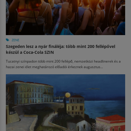
ZENE
Szegeden lesz a nyár fináléja: több mint 200 fellépővel
készül a Coca-Cola SZIN
Tucatnyi színpadon több mint 200 fellépő, nemzetközi headlinerek és a
hazai zenei élet meghatározó előadói érkeznek augusztus...