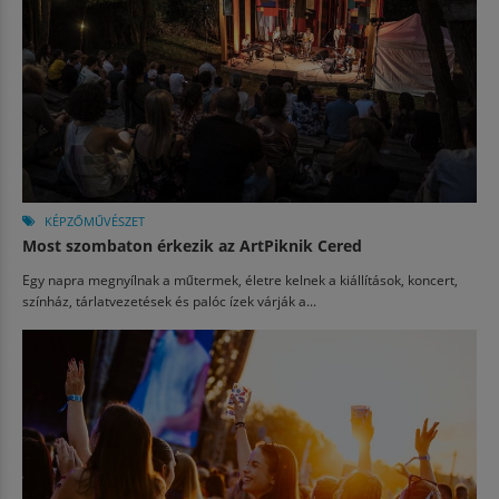
KÉPZŐMŰVÉSZET
Most szombaton érkezik az ArtPiknik Cered
Egy napra megnyílnak a műtermek, életre kelnek a kiállítások, koncert,
színház, tárlatvezetések és palóc ízek várják a...