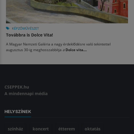
KÉPZŐMŰVÉSZET
Továbbra is Dolce Vita!
A Magyar Nemzeti Galéria a nagy érdeklődésre való tekintettel
augusztus 30-ig meghosszabbítja
a
Dolce vita....
CSEPPEK.hu
A mindennapi média
HELYSZÍNEK
színház
koncert
étterem
oktatás