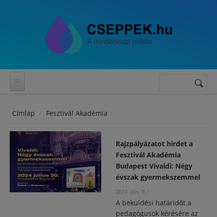
Ugrás a tartalomra
Keresés
Keresés
űrlap
Címlap
Fesztivál Akadémia
Rajzpályázatot hirdet a
Fesztivál Akadémia
Budapest Vivaldi: Négy
évszak gyermekszemmel
2024. jún. 7.
/
A beküldési határidőt a
pedagógusok kérésére az