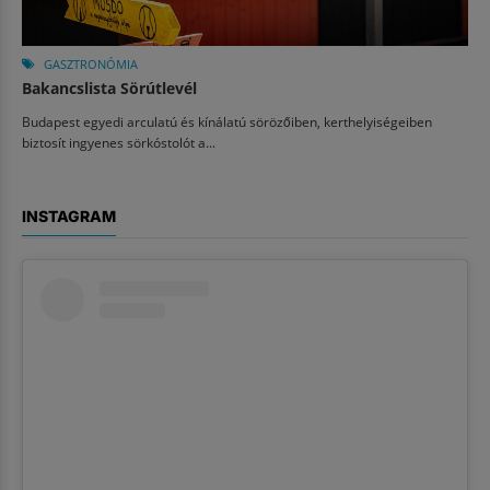
GASZTRONÓMIA
Bakancslista Sörútlevél
Budapest egyedi arculatú és kínálatú sörözőiben, kerthelyiségeiben
biztosít ingyenes sörkóstolót a...
INSTAGRAM