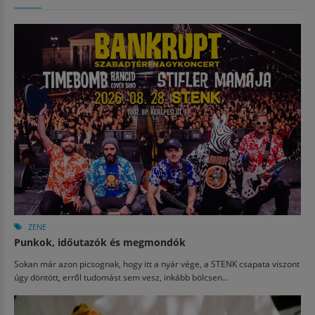
ZENE
Punkok, időutazók és megmondók
Sokan már azon picsognak, hogy itt a nyár vége, a STENK csapata viszont
úgy döntött, erről tudomást sem vesz, inkább bölcsen...