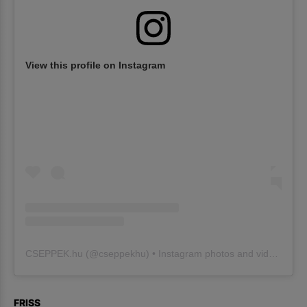
View this profile on Instagram
CSEPPEK.hu
(@
cseppekhu
) • Instagram photos and videos
FRISS