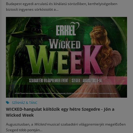
Budapest egyedi arculatú és kínálatú sörözőiben, kerthelyiségeiben
biztosít ingyenes sörkóstolót a...
SZÍNHÁZ & TÁNC
WICKED-hangulat költözik egy hétre Szegedre - Jön a
Wicked Week
Augusztusban, a
Wicked
musical szabadtéri világpremierjét megelőzően
Szeged több pontján...