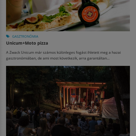
GASZTRONÓMIA
Unicum+Moto pizza
A Zwack Unicum már számos különleges fogást ihletett meg a hazai
gasztronómiában, de ami most következik, arra garantáltan...