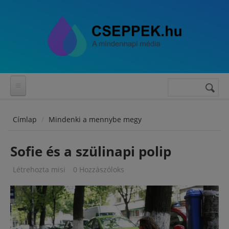
Ugrás a tartalomra
Keresés
Keresés
űrlap
Címlap
Mindenki a mennybe megy
Sofie és a szülinapi polip
Létrehozta
misi
0 Hozzászóloks