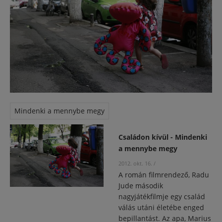
Mindenki a mennybe megy
Családon kívül - Mindenki
a mennybe megy
2012. okt. 16.
/
A román filmrendező, Radu
Jude második
nagyjátékfilmje egy család
válás utáni életébe enged
bepillantást. Az apa, Marius