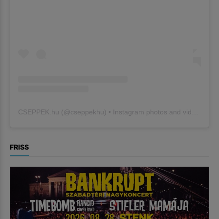
CSEPPEK.hu
(@
cseppekhu
) • Instagram photos and videos
FRISS