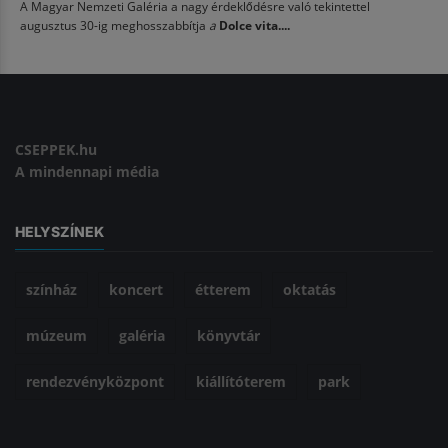
A Magyar Nemzeti Galéria a nagy érdeklődésre való tekintettel
augusztus 30-ig meghosszabbítja
a
Dolce vita....
CSEPPEK.hu
A mindennapi média
HELYSZÍNEK
színház
koncert
étterem
oktatás
múzeum
galéria
könyvtár
rendezvényközpont
kiállítóterem
park