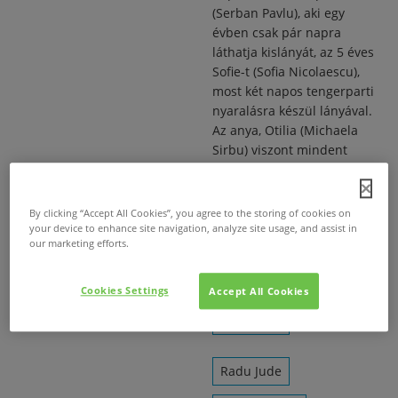
(Serban Pavlu), aki egy
évben csak pár napra
láthatja kislányát, az 5 éves
Sofie-t (Sofia Nicolaescu),
most két napos tengerparti
nyaralásra készül lányával.
Az anya, Otilia (Michaela
Sirbu) viszont mindent
megtesz, hogy ezt
megakadályozza.
By clicking “Accept All Cookies”, you agree to the storing of cookies on
Dráma
your device to enhance site navigation, analyze site usage, and assist in
our marketing efforts.
Mindenki a mennybe
megy
Cookies Settings
Accept All Cookies
Radu Jude
Radu Jude