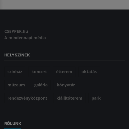
CSEPPEK.hu
A mindennapi média
HELYSZÍNEK
színház
koncert
étterem
oktatás
múzeum
galéria
könyvtár
rendezvényközpont
kiállítóterem
park
RÓLUNK