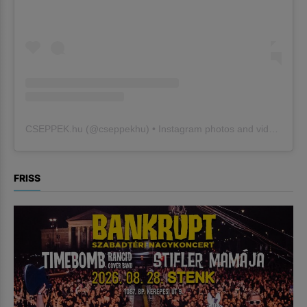
CSEPPEK.hu
(@
cseppekhu
) • Instagram photos and videos
FRISS