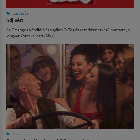
EGÉSZSÉG
Adj vért!
Az Országos Vérellátó Szolgálat (OVSz) és véradásszervező partnere, a
Magyar Vöröskereszt (MVK)...
ZENE