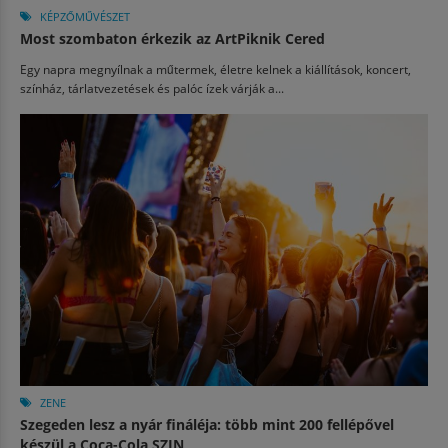
KÉPZŐMŰVÉSZET
Most szombaton érkezik az ArtPiknik Cered
Egy napra megnyílnak a műtermek, életre kelnek a kiállítások, koncert,
színház, tárlatvezetések és palóc ízek várják a...
ZENE
Szegeden lesz a nyár fináléja: több mint 200 fellépővel
készül a Coca-Cola SZIN