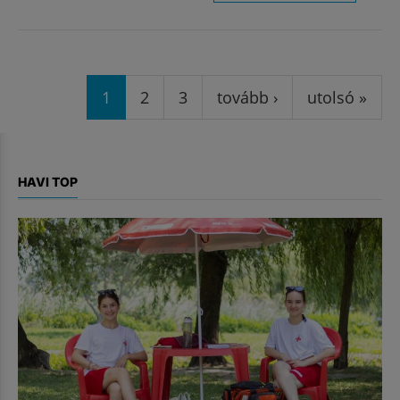
Oldalak
1
2
3
tovább ›
utolsó »
HAVI TOP