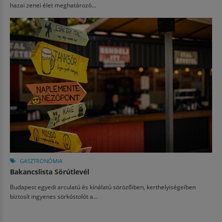
hazai zenei élet meghatározó...
GASZTRONÓMIA
Bakancslista Sörútlevél
Budapest egyedi arculatú és kínálatú sörözőiben, kerthelyiségeiben
biztosít ingyenes sörkóstolót a...