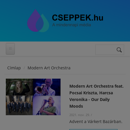
Ugrás a tartalomra
Keresés
Keresés
űrlap
Címlap
Modern Art Orchestra
Modern Art Orchestra feat.
Pocsai Kriszta, Harcsa
Veronika - Our Daily
Moods
2021. nov. 29.
/
Advent a Várkert Bazárban.