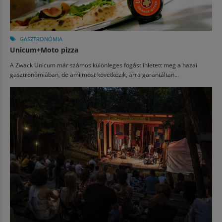
GASZTRONÓMIA
Unicum+Moto pizza
A Zwack Unicum már számos különleges fogást ihletett meg a hazai
gasztronómiában, de ami most következik, arra garantáltan...