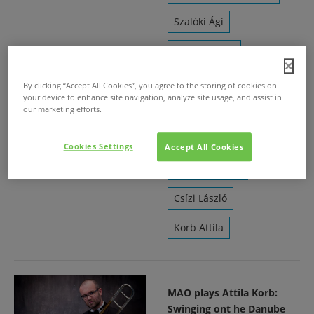
Szalóki Ági
Bacsó Kristóf
Ávéd János
By clicking “Accept All Cookies”, you agree to the storing of cookies on
your device to enhance site navigation, analyze site usage, and assist in
Cseke Gábor
our marketing efforts.
Subicz Gábor
Cookies Settings
Accept All Cookies
Bögöthy Ádám
Csízi László
Korb Attila
MAO plays Attila Korb:
Swinging ont he Danube