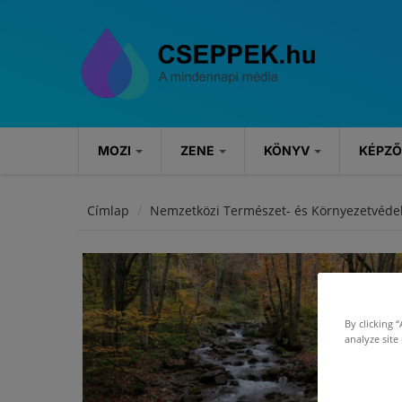
Ugrás a tartalomra
MOZI
ZENE
KÖNYV
KÉPZ
MOZI
ZENE
KÖNYV
Címlap
Nemzetközi Természet- és Környezetvédel
Hírek
Hírek
Könyvajánlók
Kritikák
Koncertek
Rendezvények
By clicking 
Szösszenetek
analyze site