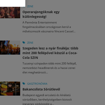
M
2026. MÁJ. 13.
2026. AUG. 3.
2026. JÚL. 22.
a egy mese: 30 napos mesekihívást indít a Libri
ZENE
cei Nemzetközi Filmfesztiválon mutatkozik be
 ezer látogató, 40 helyszín, 4300 program –
Operarajongóknak egy
első angol nyelvű filmje, a Jegyzeteim a Marsról
gy festett az idei Művészetek Völgye
különlegesség!
A Pannónia Entertainment
M
2026. MÁJ. 11.
2026. JÚL. 30.
2026. JÚL. 20.
forgalmazásában országosan kerül a
ai László kapta az Artisjus Irodalmi Nagydíjat
művészmozik vásznaira Vincent Cassel...
ől mozikban a Momo
d el a gyereket!
ZENE
Szegeden lesz a nyár fináléja: több
mint 200 fellépővel készül a Coca-
Cola SZIN
Tucatnyi színpadon több mint 200 fellépő,
nemzetközi headlinerek és a hazai zenei
élet meghatározó...
GASZTRONÓMIA
Bakancslista Sörútlevél
Budapest egyedi arculatú és kínálatú
sörözőiben, kerthelyiségeiben biztosít
ingyenes sörkóstolót a...