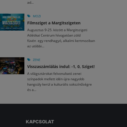
ad...
MOZI
Filmsziget a Margitszigeten
Augusztus 9-25. között a Margitszigeti
Atlétikai Centrum hívogatóan zöld
füvén egy rendhagyó, alkalmi kertmoziban
az utóbbi...
ZENE
Visszaszámlálás indul: -1, 0, Sziget!
A világsztárokat felvonultató zenei
színpadok mellett idén újra nagyobb
hangsúly kerül a kulturális sokszínűségre
és a...
KAPCSOLAT