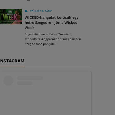
SZÍNHÁZ & TÁNC
WICKED-hangulat költözik egy
hétre Szegedre - Jön a Wicked
Week
Augusztusban, a
Wicked
musical
szabadtéri világpremierjét megelőzően
Szeged több pontján...
INSTAGRAM