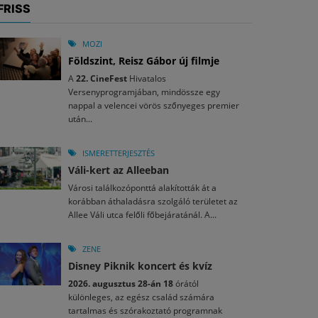
FRISS
MOZI
Földszint, Reisz Gábor új filmje
A
22. CineFest
Hivatalos
Versenyprogramjában, mindössze egy
nappal a velencei vörös szőnyeges premier
után...
ISMERETTERJESZTÉS
Váli-kert az Alleeban
Városi találkozóponttá alakították át a
korábban áthaladásra szolgáló területet az
Allee Váli utca felőli főbejáratánál. A...
ZENE
Disney Piknik koncert és kvíz
2026. augusztus 28-án 18
órától
különleges, az egész család számára
tartalmas és szórakoztató programnak