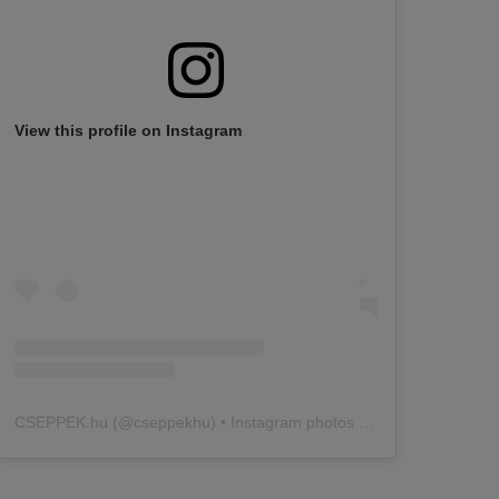
View this profile on Instagram
CSEPPEK.hu
(@
cseppekhu
) • Instagram photos and videos