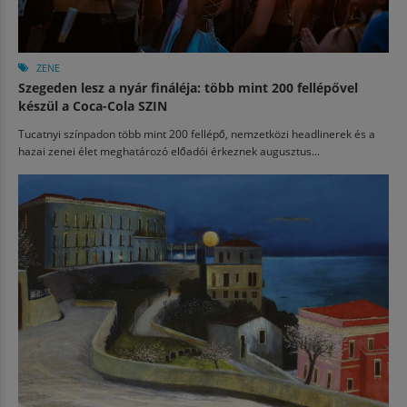
ZENE
Szegeden lesz a nyár fináléja: több mint 200 fellépővel
készül a Coca-Cola SZIN
Tucatnyi színpadon több mint 200 fellépő, nemzetközi headlinerek és a
hazai zenei élet meghatározó előadói érkeznek augusztus...