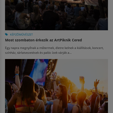
KÉPZŐMŰVÉSZET
Most szombaton érkezik az ArtPiknik Cered
Egy napra megnyílnak a műtermek, életre kelnek a kiállítások, koncert,
színház, tárlatvezetések és palóc ízek várják a...