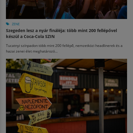
ZENE
Szegeden lesz a nyár fináléja: több mint 200 fellépővel
készül a Coca-Cola SZIN
Tucatnyi színpadon több mint 200 fellépő, nemzetközi headlinerek és a
hazai zenei élet meghatározó...