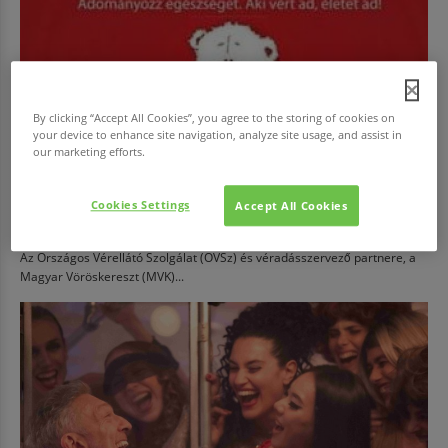
By clicking “Accept All Cookies”, you agree to the storing of cookies on
your device to enhance site navigation, analyze site usage, and assist in
our marketing efforts.
EGÉSZSÉG
Cookies Settings
Accept All Cookies
Adj vért!
Az Országos Vérellátó Szolgálat (OVSz) és véradásszervező partnere, a
Magyar Vöröskereszt (MVK)...