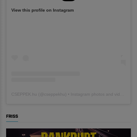
View this profile on Instagram
CSEPPEK.hu
(@
cseppekhu
) • Instagram photos and videos
FRISS