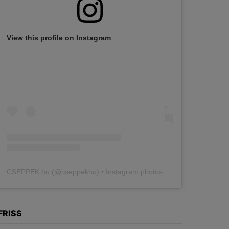
View this profile on Instagram
CSEPPEK.hu
(@
cseppekhu
) • Instagram photos and videos
FRISS