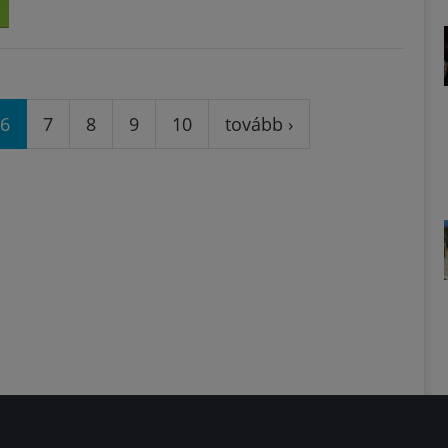
6
7
8
9
10
tovább ›