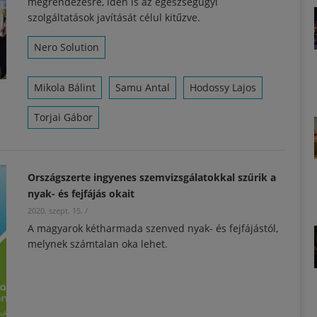
megrendezésre, idén is az egészségügyi
szolgáltatások javítását célul kitűzve.
Nero Solution
Mikola Bálint
Samu Antal
Hodossy Lajos
Torjai Gábor
Országszerte ingyenes szemvizsgálatokkal szűrik a
nyak- és fejfájás okait
2020. szept. 15.
/
A magyarok kétharmada szenved nyak- és fejfájástól,
melynek számtalan oka lehet.