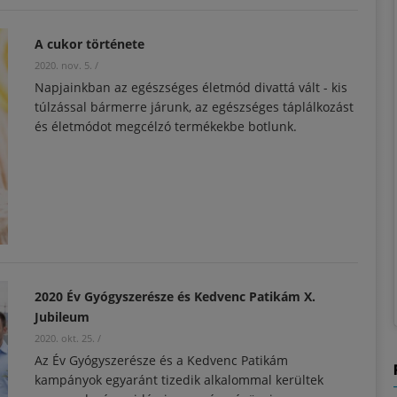
A cukor története
2020. nov. 5.
/
Napjainkban az egészséges életmód divattá vált - kis
túlzással bármerre járunk, az egészséges táplálkozást
és életmódot megcélzó termékekbe botlunk.
2020 Év Gyógyszerésze és Kedvenc Patikám X.
Jubileum
2020. okt. 25.
/
Az Év Gyógyszerésze és a Kedvenc Patikám
kampányok egyaránt tizedik alkalommal kerültek