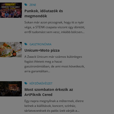
ZENE
Punkok, időutazók és
megmondók
Sokan már azon picsognak, hogy itt a nyár
vége, a STENK csapata viszont úgy döntött,
erről tudomást sem vesz, inkább bölcsen...
GASZTRONÓMIA
Unicum+Moto pizza
A Zwack Unicum már számos különleges
fogást ihletett meg a hazai
gasztronómiában, de ami most következik,
arra garantáltan...
KÉPZŐMŰVÉSZET
Most szombaton érkezik az
ArtPiknik Cered
Egy napra megnyílnak a műtermek, életre
kelnek a kiállítások, koncert, színház,
tárlatvezetések és palóc ízek várják a...