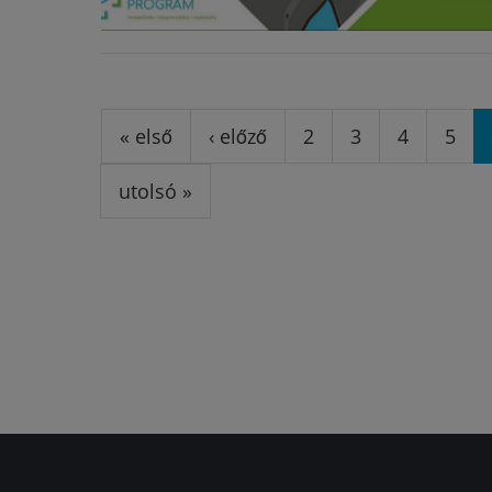
Oldalak
« első
‹ előző
2
3
4
5
utolsó »