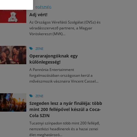
M
2026. MÁJ. 13.
a egy mese: 30 napos mesekihívást indít a Libri
EGÉSZSÉG
2026. JÚL. 29.
2026. JÚL. 15.
Adj vért!
rkezett a jubileumi Művészetek Völgye – még öt
agyar nézők 10 kedvenc filmje 2026 első félévében
Az Országos Vérellátó Szolgálat (OVSz) és
a kulturális ünnep
véradásszervező partnere, a Magyar
M
2026. MÁJ. 11.
Vöröskereszt (MVK)...
2026. JÚL. 3.
ai László kapta az Artisjus Irodalmi Nagydíjat
2026. JÚL. 28.
13-án hozzánk is megérkezik a Rocktábor
i Fesztivál 2026
ZENE
Operarajongóknak egy
különlegesség!
A Pannónia Entertainment
forgalmazásában országosan kerül a
művészmozik vásznaira Vincent Cassel...
ZENE
Szegeden lesz a nyár fináléja: több
mint 200 fellépővel készül a Coca-
Cola SZIN
Tucatnyi színpadon több mint 200 fellépő,
nemzetközi headlinerek és a hazai zenei
élet meghatározó...