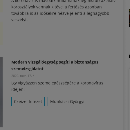
A koronavírus második hullámának leginkább az aktív
korosztályok vannak kitéve, a fertőzés azonban
továbbra is az idősekre nézve jelenti a legnagyobb
veszélyt.
Modern vizsgálóegység segíti a biztonságos
szemvizsgálatot
2020. nov. 17.
/
Így vigyázzon szeme egészségére a koronavírus
idején!
Czeizel Intézet
Munkácsi Györgyi