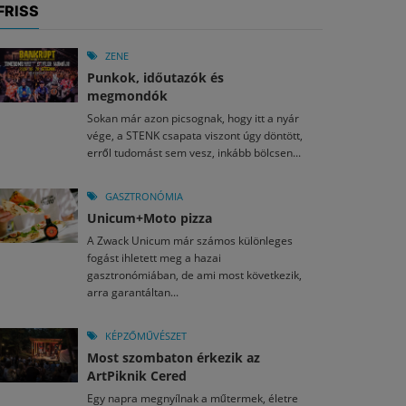
FRISS
ZENE
Punkok, időutazók és
megmondók
Sokan már azon picsognak, hogy itt a nyár
vége, a STENK csapata viszont úgy döntött,
erről tudomást sem vesz, inkább bölcsen...
GASZTRONÓMIA
Unicum+Moto pizza
A Zwack Unicum már számos különleges
fogást ihletett meg a hazai
gasztronómiában, de ami most következik,
arra garantáltan...
KÉPZŐMŰVÉSZET
Most szombaton érkezik az
ArtPiknik Cered
Egy napra megnyílnak a műtermek, életre