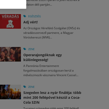
M
2026. MÁJ. 13.
Balaton déli partján...
a egy mese: 30 napos mesekihívást indít a Libri
2026. JÚL. 29.
2026. JÚL. 15.
rkezett a jubileumi Művészetek Völgye – még öt
agyar nézők 10 kedvenc filmje 2026 első félévében
EGÉSZSÉG
a kulturális ünnep
Adj vért!
M
2026. MÁJ. 11.
2026. JÚL. 3.
Az Országos Vérellátó Szolgálat (OVSz) és
ai László kapta az Artisjus Irodalmi Nagydíjat
2026. JÚL. 28.
véradásszervező partnere, a Magyar
13-án hozzánk is megérkezik a Rocktábor
Vöröskereszt (MVK)...
i Fesztivál 2026
ZENE
Operarajongóknak egy
különlegesség!
A Pannónia Entertainment
forgalmazásában országosan kerül a
művészmozik vásznaira Vincent Cassel...
ZENE
Szegeden lesz a nyár fináléja: több
mint 200 fellépővel készül a Coca-
Cola SZIN
Tucatnyi színpadon több mint 200 fellépő,