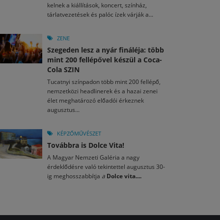
kelnek a kiállítások, koncert, színház,
tárlatvezetések és palóc ízek várják a...
ZENE
Szegeden lesz a nyár fináléja: több
mint 200 fellépővel készül a Coca-
Cola SZIN
Tucatnyi színpadon több mint 200 fellépő,
nemzetközi headlinerek és a hazai zenei
élet meghatározó előadói érkeznek
augusztus...
KÉPZŐMŰVÉSZET
Továbbra is Dolce Vita!
A Magyar Nemzeti Galéria a nagy
érdeklődésre való tekintettel augusztus 30-
ig meghosszabbítja
a
Dolce vita....