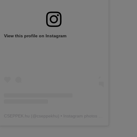
View this profile on Instagram
CSEPPEK.hu
(@
cseppekhu
) • Instagram photos and videos