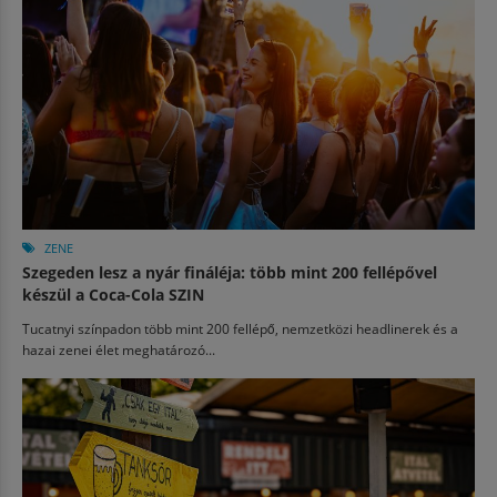
ZENE
Szegeden lesz a nyár fináléja: több mint 200 fellépővel
készül a Coca-Cola SZIN
Tucatnyi színpadon több mint 200 fellépő, nemzetközi headlinerek és a
hazai zenei élet meghatározó...