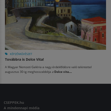
KÉPZŐMŰVÉSZET
Továbbra is Dolce Vita!
A Magyar Nemzeti Galéria a nagy érdeklődésre való tekintettel
augusztus 30-ig meghosszabbítja
a
Dolce vita....
CSEPPEK.hu
A mindennapi média