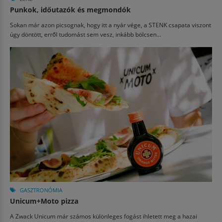
Punkok, időutazók és megmondók
Sokan már azon picsognak, hogy itt a nyár vége, a STENK csapata viszont
úgy döntött, erről tudomást sem vesz, inkább bölcsen...
GASZTRONÓMIA
Unicum+Moto pizza
A Zwack Unicum már számos különleges fogást ihletett meg a hazai