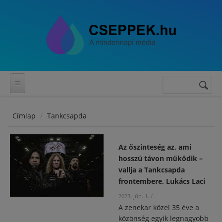
Ugrás a tartalomra
Keresés
Keresés
űrlap
Címlap
Tankcsapda
Az őszinteség az, ami
hosszú távon működik –
vallja a Tankcsapda
frontembere, Lukács Laci
2023. jún. 1.
/
A zenekar közel 35 éve a
közönség egyik legnagyobb