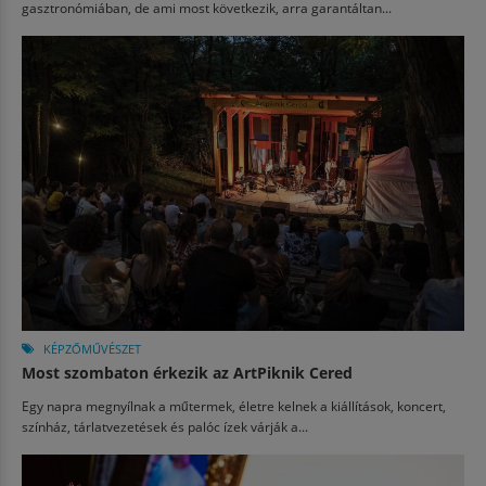
gasztronómiában, de ami most következik, arra garantáltan...
KÉPZŐMŰVÉSZET
Most szombaton érkezik az ArtPiknik Cered
Egy napra megnyílnak a műtermek, életre kelnek a kiállítások, koncert,
színház, tárlatvezetések és palóc ízek várják a...