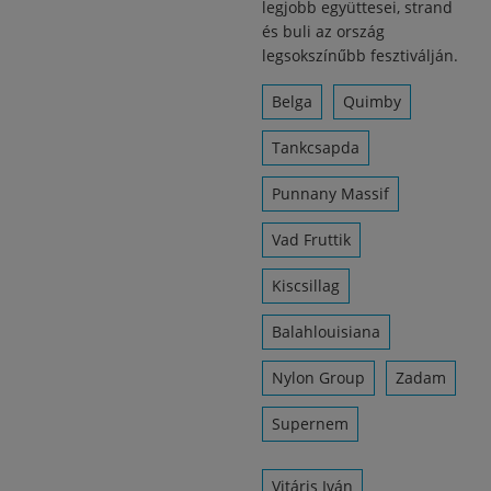
legjobb együttesei, strand
és buli az ország
legsokszínűbb fesztiválján.
Belga
Quimby
Tankcsapda
Punnany Massif
Vad Fruttik
Kiscsillag
Balahlouisiana
Nylon Group
Zadam
Supernem
Vitáris Iván