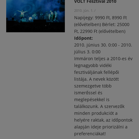
VOLT Fesztivál 2010
2010. jún. 1.
/
Napijegy: 9990 Ft, 8990 Ft
(elővételben) Bérlet: 25000
Ft, 22990 Ft (elővételben)
Időpont:
2010. június 30. 0:00
-
2010.
július 3. 0:00
Immáron teljes a 2010-es év
legnagyobb vidéki
fesztiváljának fellépői
listája. A nevek között
szemezgetve több
ismerőssel és
meglepésekkel is
találkozunk. A szervezők
minden produkciót a
helyére raktak, az időpontok
alapján ideje priorizálni a
preferenciákat!