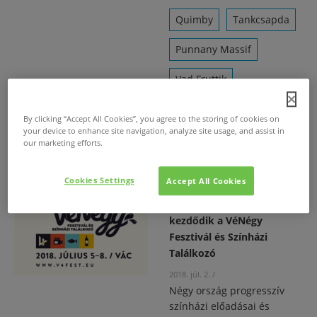
Quimby
Tankcsapda
Punnany Massif
Vad Fruttik
Kiscsillag
By clicking “Accept All Cookies”, you agree to the storing of cookies on
your device to enhance site navigation, analyze site usage, and assist in
Voskresinnia Színház
our marketing efforts.
Cookies Settings
Accept All Cookies
Három nap múlva
kezdődik a VéNégy
Fesztivál és Színházi
Találkozó
2018. júl. 2.
/
Négy ország progresszív
színházi előadásai és