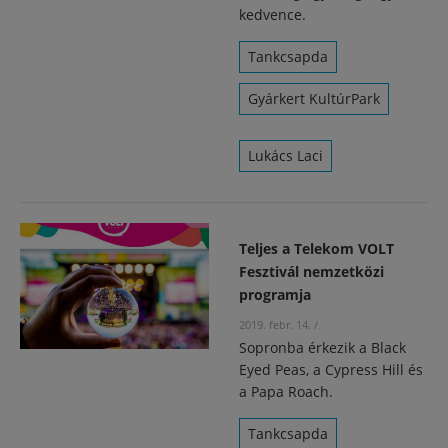
kedvence.
Tankcsapda
Gyárkert KultúrPark
Lukács Laci
Teljes a Telekom VOLT
Fesztivál nemzetközi
programja
2019. febr. 14.
/
Sopronba érkezik a Black
Eyed Peas, a Cypress Hill és
a Papa Roach.
Tankcsapda