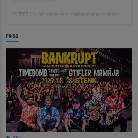
CSEPPEK.hu
(@
cseppekhu
) • Instagram photos and videos
FRISS
ZENE