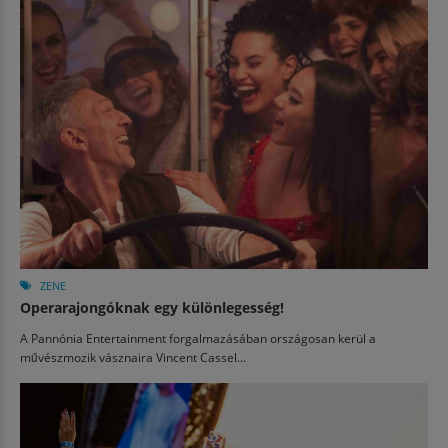
ZENE
Operarajongóknak egy különlegesség!
A Pannónia Entertainment forgalmazásában országosan kerül a
művészmozik vásznaira Vincent Cassel...