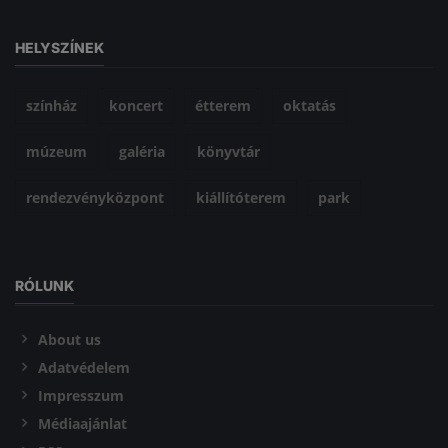
HELYSZÍNEK
színház
koncert
étterem
oktatás
múzeum
galéria
könyvtár
rendezvényközpont
kiállítóterem
park
RÓLUNK
About us
Adatvédelem
Impresszum
Médiaajánlat