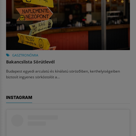
GASZTRONÓMIA
Bakancslista Sörútlevél
Budapest egyedi arculatú és kínálatú sörözőiben, kerthelyiségeiben
biztosít ingyenes sörkóstolót a...
INSTAGRAM