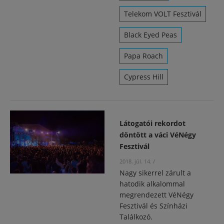
Telekom VOLT Fesztivál
Black Eyed Peas
Papa Roach
Cypress Hill
Látogatói rekordot
döntött a váci VéNégy
Fesztivál
2018. júl. 14.
/
Nagy sikerrel zárult a
hatodik alkalommal
megrendezett VéNégy
Fesztivál és Színházi
Találkozó.