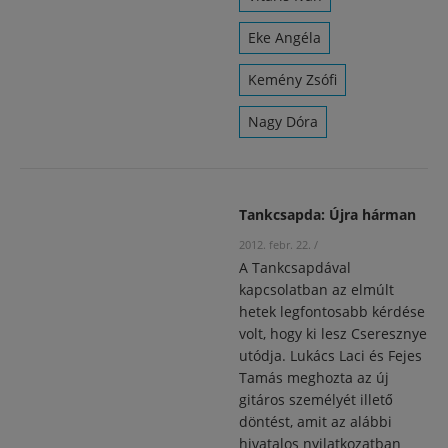
Eke Angéla
Kemény Zsófi
Nagy Dóra
Tankcsapda: Újra hárman
2012. febr. 22.
/
A Tankcsapdával
kapcsolatban az elmúlt
hetek legfontosabb kérdése
volt, hogy ki lesz Cseresznye
utódja. Lukács Laci és Fejes
Tamás meghozta az új
gitáros személyét illető
döntést, amit az alábbi
hivatalos nyilatkozatban