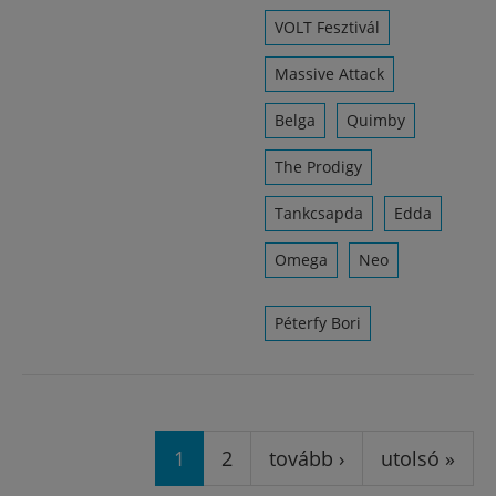
VOLT Fesztivál
Massive Attack
Belga
Quimby
The Prodigy
Tankcsapda
Edda
Omega
Neo
Péterfy Bori
Oldalak
1
2
tovább ›
utolsó »