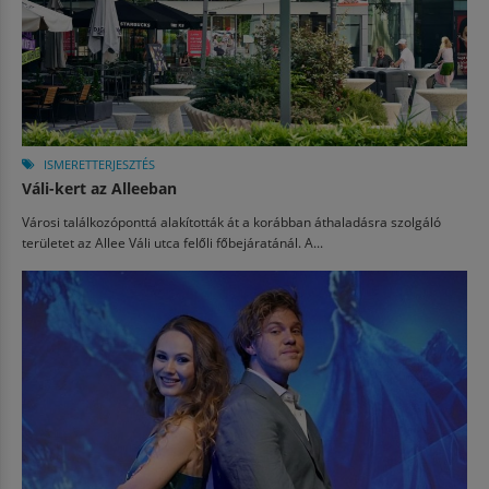
ISMERETTERJESZTÉS
Váli-kert az Alleeban
Városi találkozóponttá alakították át a korábban áthaladásra szolgáló
területet az Allee Váli utca felőli főbejáratánál. A...