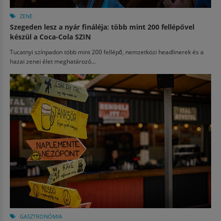
ZENE
Szegeden lesz a nyár fináléja: több mint 200 fellépővel
készül a Coca-Cola SZIN
Tucatnyi színpadon több mint 200 fellépő, nemzetközi headlinerek és a
hazai zenei élet meghatározó...
GASZTRONÓMIA