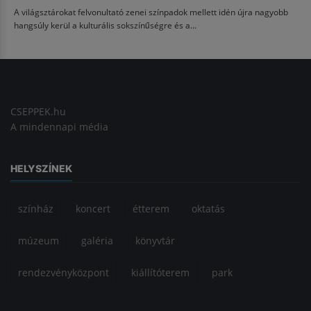
A világsztárokat felvonultató zenei színpadok mellett idén újra nagyobb
hangsúly kerül a kulturális sokszínűségre és a...
CSEPPEK.hu
A mindennapi média
HELYSZÍNEK
színház
koncert
étterem
oktatás
múzeum
galéria
könyvtár
rendezvényközpont
kiállítóterem
park