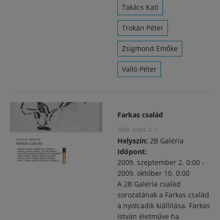
Takács Kati
Trokán Péter
Zsigmond Emőke
Valló Péter
Farkas család
2009. szept. 2.
/
Helyszín:
2B Galéria
Időpont:
2009. szeptember 2. 0:00
-
2009. október 10. 0:00
A 2B Galéria család
sorozatának a Farkas család
a nyolcadik kiállítása. Farkas
István életműve ha