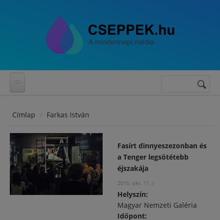
Ugrás a tartalomra
Keresés
Keresés
űrlap
Címlap
Farkas István
Fasírt dinnyeszezonban és
a Tenger legsötétebb
éjszakája
2015. okt. 11.
/
Helyszín:
Magyar Nemzeti Galéria
Időpont: