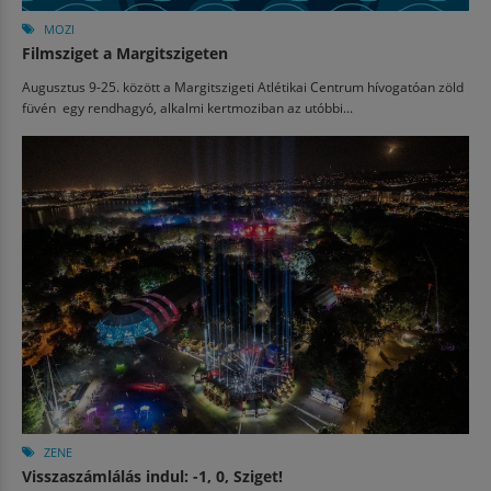
MOZI
Filmsziget a Margitszigeten
Augusztus 9-25. között a Margitszigeti Atlétikai Centrum hívogatóan zöld
füvén egy rendhagyó, alkalmi kertmoziban az utóbbi...
ZENE
Visszaszámlálás indul: -1, 0, Sziget!