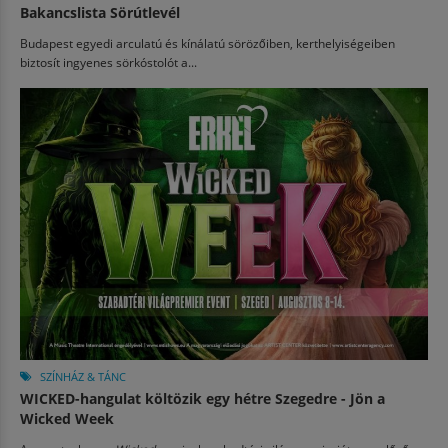
Bakancslista Sörútlevél
Budapest egyedi arculatú és kínálatú sörözőiben, kerthelyiségeiben
biztosít ingyenes sörkóstolót a...
SZÍNHÁZ & TÁNC
WICKED-hangulat költözik egy hétre Szegedre - Jön a
Wicked Week