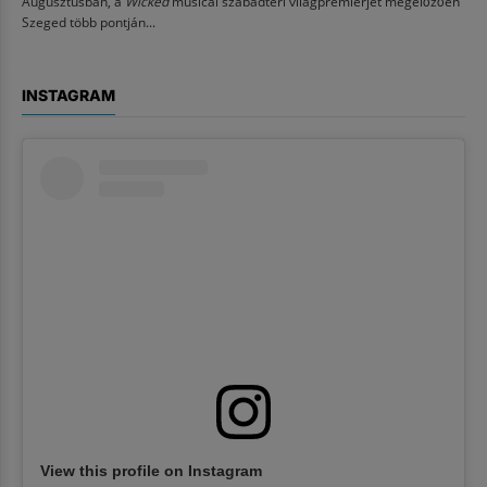
Augusztusban, a
Wicked
musical szabadtéri világpremierjét megelőzően
Szeged több pontján...
INSTAGRAM
View this profile on Instagram