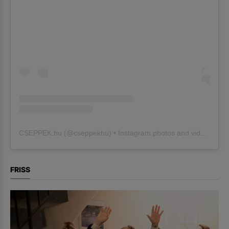
CSEPPEK.hu
(@
cseppekhu
) • Instagram photos and videos
FRISS