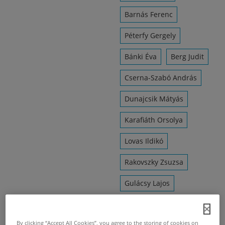
Barnás Ferenc
Péterfy Gergely
Bánki Éva
Berg Judit
Cserna-Szabó András
Dunajcsik Mátyás
Karafiáth Orsolya
Lovas Ildikó
Rakovszky Zsuzsa
Gulácsy Lajos
Haris László
By clicking “Accept All Cookies”, you agree to the storing of cookies on