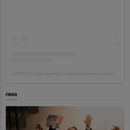
CSEPPEK.hu
(@
cseppekhu
) • Instagram photos and videos
FRISS