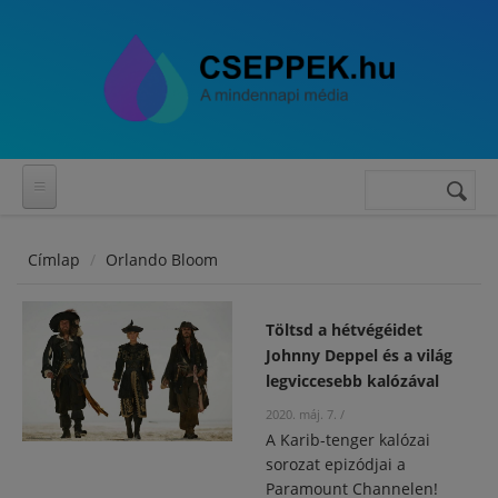
Ugrás a tartalomra
Keres
Keresés
űrlap
Címlap
Orlando Bloom
Töltsd a hétvégéidet
Johnny Deppel és a világ
legviccesebb kalózával
2020. máj. 7.
/
A Karib-tenger kalózai
sorozat epizódjai a
Paramount Channelen!