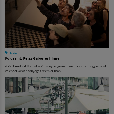
MOZI
Földszint, Reisz Gábor új filmje
A
22. CineFest
Hivatalos Versenyprogramjában, mindössze egy nappal a
velencei vörös szőnyeges premier után...