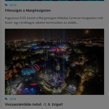
MOZI
Filmsziget a Margitszigeten
Augusztus 9-25. között a Margitszigeti Atlétikai Centrum hívogatóan zöld
füvén egy rendhagyó, alkalmi kertmoziban az utóbbi...
ZENE
Visszaszámlálás indul: -1, 0, Sziget!