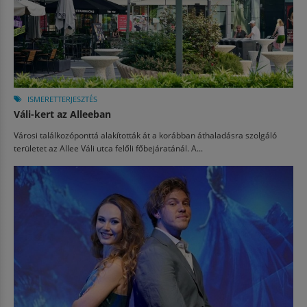
ISMERETTERJESZTÉS
Váli-kert az Alleeban
Városi találkozóponttá alakították át a korábban áthaladásra szolgáló
területet az Allee Váli utca felőli főbejáratánál. A...