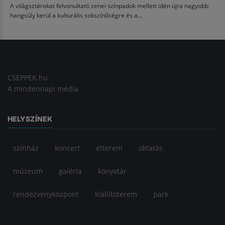
A világsztárokat felvonultató zenei színpadok mellett idén újra nagyobb
hangsúly kerül a kulturális sokszínűségre és a...
CSEPPEK.hu
A mindennapi média
HELYSZÍNEK
színház
koncert
étterem
oktatás
múzeum
galéria
könyvtár
rendezvényközpont
kiállítóterem
park