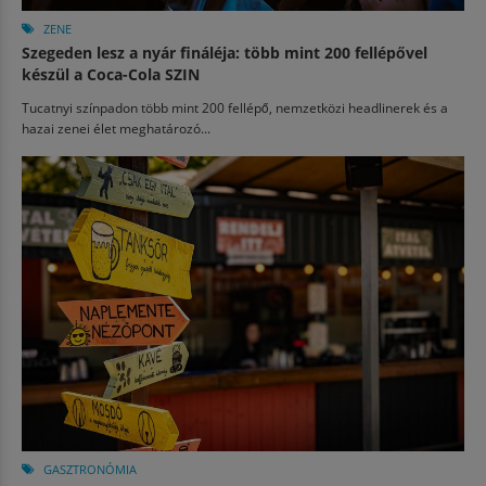
ZENE
Szegeden lesz a nyár fináléja: több mint 200 fellépővel
készül a Coca-Cola SZIN
Tucatnyi színpadon több mint 200 fellépő, nemzetközi headlinerek és a
hazai zenei élet meghatározó...
GASZTRONÓMIA