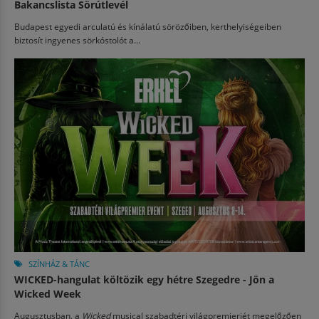
Bakancslista Sörútlevél
Budapest egyedi arculatú és kínálatú sörözőiben, kerthelyiségeiben
biztosít ingyenes sörkóstolót a...
SZÍNHÁZ & TÁNC
WICKED-hangulat költözik egy hétre Szegedre - Jön a
Wicked Week
Augusztusban, a
Wicked
musical szabadtéri világpremierjét megelőzően