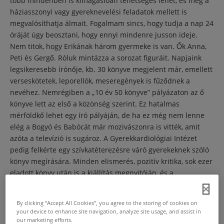
több mindenben is kimagaslóan tehetséges lehet, és még a
háziasszonyi vagy gyereknevelési feladatok mellett is
megvalósíthatja álmait. Fogalmam sincs, hogy tudja a nap 24
óráját úgy beosztani, hogy ennyi mindenre jusson ideje.
Nem titok, hogy Erikának három gyermeke is van. Ők Anna,
Peti és Gergő. Róluk mintázza a sorozat figuráit. Napjaink
legsikeresebb írónője, kb. 30 könyve megjelent már, emellett
verseskötetek, leporellók, meseregények is fűződnek a
nevéhez. Nemrégiben a „10 év 50 könyve” pályázaton az ő
könyve lett az első a közönség szerint. Ez hatalmas
mérföldkő lehet egy író pályáján, de ha ez még nem lenne
elég a Bogyó és Babócát már mozivászonra is vitték, amit
azóta a televízió is sugároz. A Gyerekkardiológiai Intézet
pedig felkérte egy szívkatéterezésre váró gyerekeknek szóló
könyv megírására. Minden elismerés, pozitív kritika, sok ezer
eladott könyv után is a kiállítás megnyitóján, és a
mozipremieren is egy szerény, visszafogott nőt láttam
Erikában. Minden siker mellett ember tudott maradni, és ez
By clicking “Accept All Cookies”, you agree to the storing of cookies on
példaértékű szerintem.
your device to enhance site navigation, analyze site usage, and assist in
our marketing efforts.