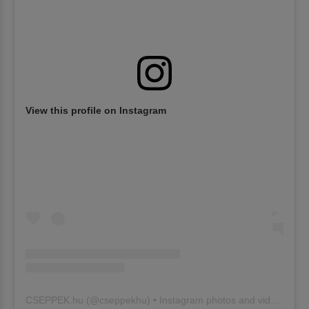
View this profile on Instagram
CSEPPEK.hu
(@
cseppekhu
) • Instagram photos and videos