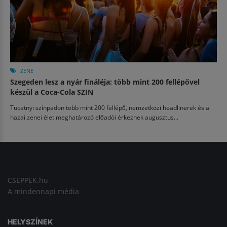
ZENE
Szegeden lesz a nyár fináléja: több mint 200 fellépővel
készül a Coca-Cola SZIN
Tucatnyi színpadon több mint 200 fellépő, nemzetközi headlinerek és a
hazai zenei élet meghatározó előadói érkeznek augusztus...
CSEPPEK.hu
A mindennapi média
HELYSZÍNEK