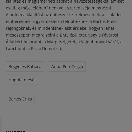
kiállítás és megismerheti azokat a nevezetességeket, amiket
esetleg még „élőben” nem volt szerencséje megnézni.
Ajánlom a kiállítást az építészet szerelmeseinek, a családos
embereknek, a gyermeklelkű felnőtteknek, a Bartos Erika
rajongóknak, és mindenkinek akit érdekel hogyan lehet
meseszépen megrajzolni a BME épületét, vagy a Fővárosi
Állatkert bejáratát, a Margitszigetet, a Vajdahunyad várát, a
Lánchidat, a Pécsi Dómot stb.
Bogyó és Babóca
Anna Peti Gergő
Hoppla meséi
Bartos Erika