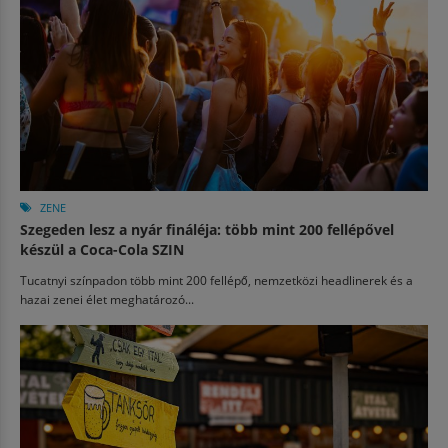
ZENE
Szegeden lesz a nyár fináléja: több mint 200 fellépővel
készül a Coca-Cola SZIN
Tucatnyi színpadon több mint 200 fellépő, nemzetközi headlinerek és a
hazai zenei élet meghatározó...