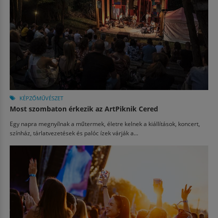
KÉPZŐMŰVÉSZET
Most szombaton érkezik az ArtPiknik Cered
Egy napra megnyílnak a műtermek, életre kelnek a kiállítások, koncert,
színház, tárlatvezetések és palóc ízek várják a...