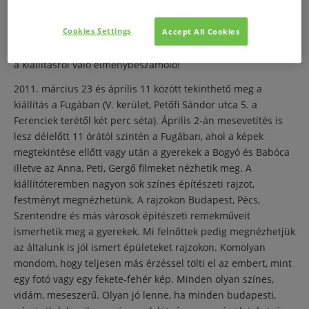
Elnézést kérek, hogy nem a konkrét kiállításról írok, mielőtt
felmerülne a gyanú nem vagyok Bartos Erika menedzsere, és
Cookies Settings
Accept All Cookies
a marketingese sem. Nincs is rászorulva ilyen burkolt
reklámozásra, őszintén írtam le e sorokat. Most pedig jöjjön
a kiállításról való élménybeszámoló!
2011. március 23 és április 11 között tekinthető meg a
kiállítás a Fugában (V. kerület, Petőfi Sándor utca 5. a
Ferenciek terétől két perc séta). Április 2-án mesevetítés is
lesz délelőtt 11 órától szintén a Fugában, ahol a képek
megtekintése ellőtt vagy után a gyerekek a Bogyó és Babóca
illetve az Anna, Peti, Gergő filmeket nézhetik meg. A
kiállítóteremben nagyon sok színes építészeti rajzot,
festményt megnézhetünk. A rajzokon Budapest, Pécs,
Szentendre és más városok épitészeti remekműveit
ismerhetik meg a gyerekek. Mi felnőttek pedig megnézhetjük
az általunk is jól ismert épületeket rajzokon. Komolyan
mondom, hogy teljesen más érzéssel tölti el az embert, mint
egy fotó vagy egy fekete-fehér kép. Minden olyan színes,
vidám, meseszerű. Olyan jó lenne, ha minden budapesti,