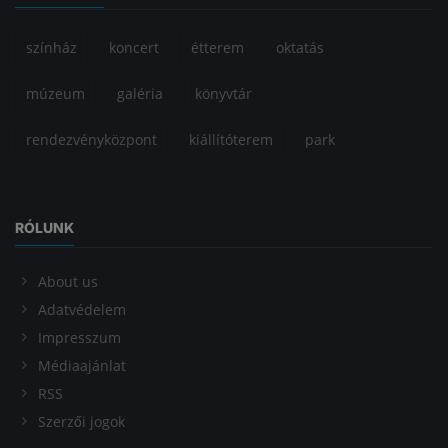
színház
koncert
étterem
oktatás
múzeum
galéria
könyvtár
rendezvényközpont
kiállítóterem
park
RÓLUNK
About us
Adatvédelem
Impresszum
Médiaajánlat
RSS
Szerzői jogok