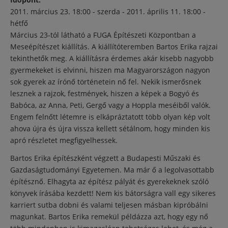
2011. március 23. 18:00 - szerda
-
2011. április 11. 18:00 -
hétfő
Március 23-tól látható a FUGA Építészeti Központban a
Meseépítészet kiállítás. A kiállítóteremben Bartos Erika rajzai
tekinthetők meg. A kiállításra érdemes akár kisebb nagyobb
gyermekeket is elvinni, hiszen ma Magyarországon nagyon
sok gyerek az írónő történetein nő fel. Nekik ismerősnek
lesznek a rajzok, festmények, hiszen a képek a Bogyó és
Babóca, az Anna, Peti, Gergő vagy a Hoppla meséiből valók.
Engem felnőtt létemre is elkápráztatott több olyan kép volt
ahova újra és újra vissza kellett sétálnom, hogy minden kis
apró részletet megfigyelhessek.
Bartos Erika építészként végzett a Budapesti Műszaki és
Gazdaságtudományi Egyetemen. Ma már ő a legolvasottabb
építésznő. Elhagyta az építész pályát és gyerekeknek szóló
könyvek írásába kezdett! Nem kis bátorságra vall egy sikeres
karriert sutba dobni és valami teljesen másban kipróbálni
magunkat. Bartos Erika remekül példázza azt, hogy egy nő