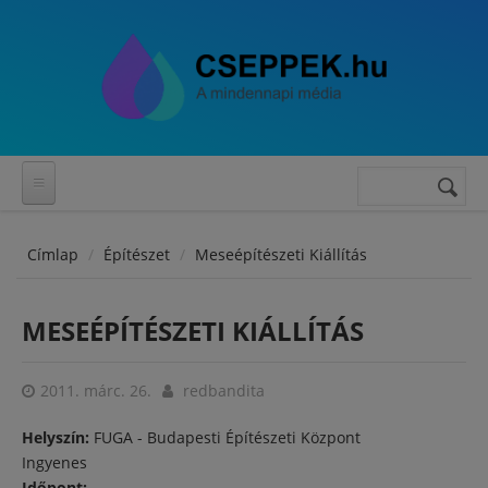
Ugrás a tartalomra
Keresés
Keresés
űrlap
Címlap
Építészet
Meseépítészeti Kiállítás
MESEÉPÍTÉSZETI KIÁLLÍTÁS
2011. márc. 26.
redbandita
Helyszín:
FUGA - Budapesti Építészeti Központ
Ingyenes
Időpont: