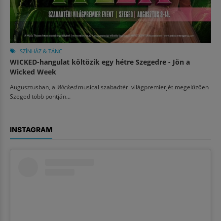
SZÍNHÁZ & TÁNC
WICKED-hangulat költözik egy hétre Szegedre - Jön a
Wicked Week
Augusztusban, a
Wicked
musical szabadtéri világpremierjét megelőzően
Szeged több pontján...
INSTAGRAM