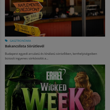
GASZTRONÓMIA
Bakancslista Sörútlevél
Budapest egyedi arculatú és kínálatú sörözőiben, kerthelyiségeiben
biztosít ingyenes sörkóstolót a...