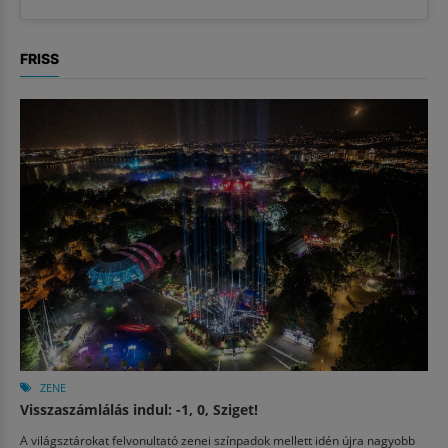
FRISS
ZENE
Visszaszámlálás indul: -1, 0, Sziget!
A világsztárokat felvonultató zenei színpadok mellett idén újra nagyobb