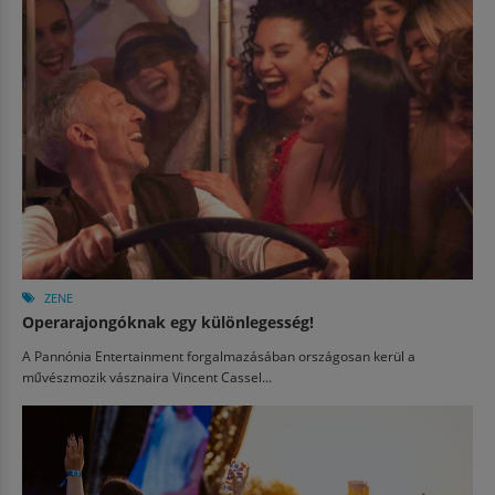
ZENE
Operarajongóknak egy különlegesség!
A Pannónia Entertainment forgalmazásában országosan kerül a
művészmozik vásznaira Vincent Cassel...