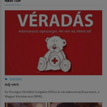
HAVI TOP
EGÉSZSÉG
Adj vért!
Az Országos Vérellátó Szolgálat (OVSz) és véradásszervező partnere, a
Magyar Vöröskereszt (MVK)...