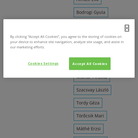
Bodrogi Gyula
Cserhalmi György
By clicking “Accept All Cookies”, you agree to the storing of cookies on
Csomós Mari
your device to enhance site navigation, analyze site usage, and assist in
our marketing efforts.
Haumann Péter
Cookies Settings
Király Levente
Accept All Cookies
Molnár Piroska
Szacsvay László
Tordy Géza
Törőcsik Mari
Máthé Erzsi