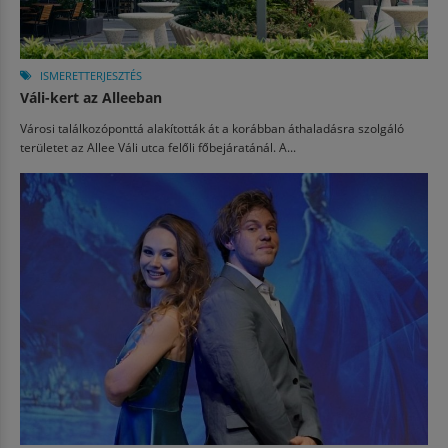
ISMERETTERJESZTÉS
Váli-kert az Alleeban
Városi találkozóponttá alakították át a korábban áthaladásra szolgáló
területet az Allee Váli utca felőli főbejáratánál. A...