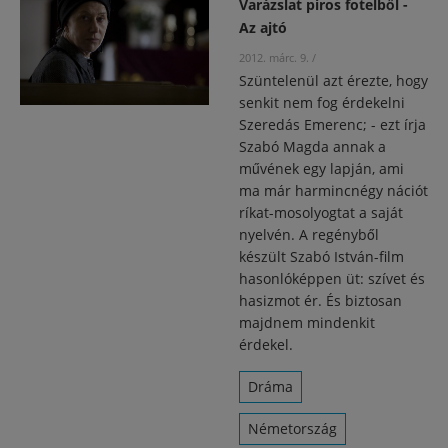
Varázslat piros fotelből -
Az ajtó
2012. márc. 9.
/
Szüntelenül azt érezte, hogy
senkit nem fog érdekelni
Szeredás Emerenc; - ezt írja
Szabó Magda annak a
művének egy lapján, ami
ma már harmincnégy nációt
ríkat-mosolyogtat a saját
nyelvén. A regényből
készült Szabó István-film
hasonlóképpen üt: szívet és
hasizmot ér. És biztosan
majdnem mindenkit
érdekel.
Dráma
Németország