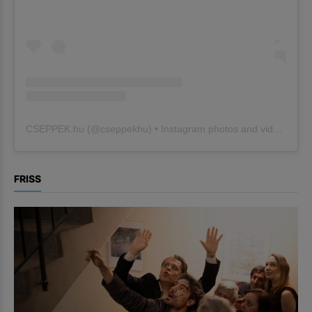
CSEPPEK.hu
(@
cseppekhu
) • Instagram photos and videos
FRISS