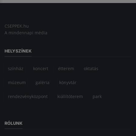
CSEPPEK.hu
A mindennapi média
HELYSZÍNEK
színház
koncert
étterem
oktatás
múzeum
galéria
könyvtár
rendezvényközpont
kiállítóterem
park
RÓLUNK