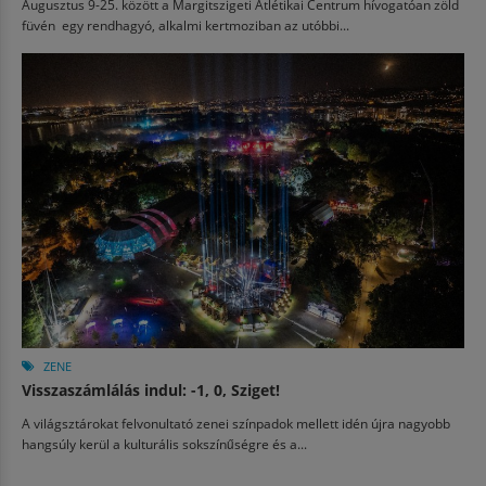
Augusztus 9-25. között a Margitszigeti Atlétikai Centrum hívogatóan zöld
füvén egy rendhagyó, alkalmi kertmoziban az utóbbi...
ZENE
Visszaszámlálás indul: -1, 0, Sziget!
A világsztárokat felvonultató zenei színpadok mellett idén újra nagyobb
hangsúly kerül a kulturális sokszínűségre és a...