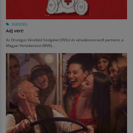
EGÉSZSÉG
Adj vért!
Az Országos Vérellátó Szolgálat (OVSz) és véradásszervező partnere, a
Magyar Vöröskereszt (MVK)...