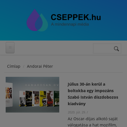
Ugrás a tartalomra
Keresés
Keresés
űrlap
Címlap
Andorai Péter
Július 30-án kerül a
boltokba egy impozáns
Szabó István díszdobozos
kiadvány
2020. júl. 29.
/
Az Oscar-díjas alkotó saját
válogatása a hat mozifilm,