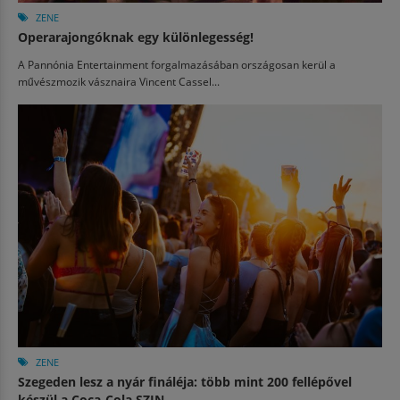
ZENE
Operarajongóknak egy különlegesség!
A Pannónia Entertainment forgalmazásában országosan kerül a
művészmozik vásznaira Vincent Cassel...
ZENE
Szegeden lesz a nyár fináléja: több mint 200 fellépővel
készül a Coca-Cola SZIN