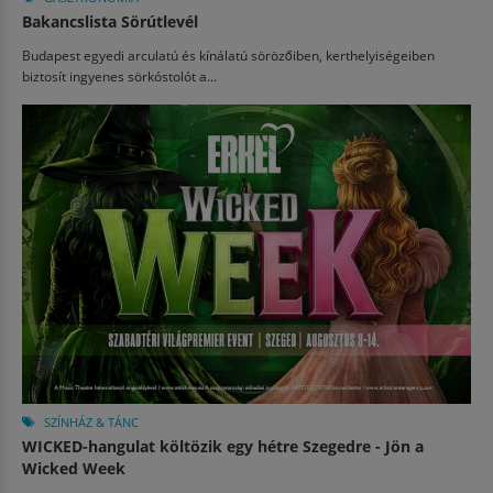
Bakancslista Sörútlevél
Budapest egyedi arculatú és kínálatú sörözőiben, kerthelyiségeiben
biztosít ingyenes sörkóstolót a...
SZÍNHÁZ & TÁNC
WICKED-hangulat költözik egy hétre Szegedre - Jön a
Wicked Week