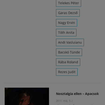
Telekes Péter
Garas Dezső
Nagy Ervin
Tóth Anita
Andi Vasluianu
Bacskó Tünde
Rába Roland
Rezes Judit
Nosztalgia ellen – Apacsok
2011. máj. 5.
/