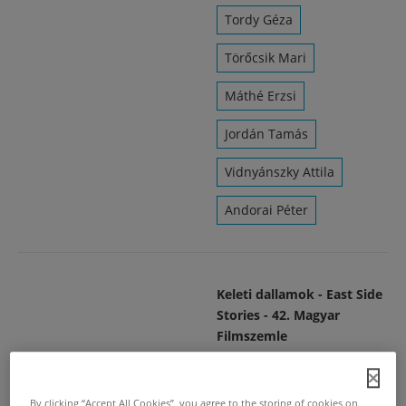
Tordy Géza
Törőcsik Mari
Máthé Erzsi
Jordán Tamás
Vidnyánszky Attila
Andorai Péter
Keleti dallamok - East Side
Stories - 42. Magyar
Filmszemle
2011. máj. 13.
/
Cseh Tamás
dalának híres
Bereményi
sora ugrott be
By clicking “Accept All Cookies”, you agree to the storing of cookies on