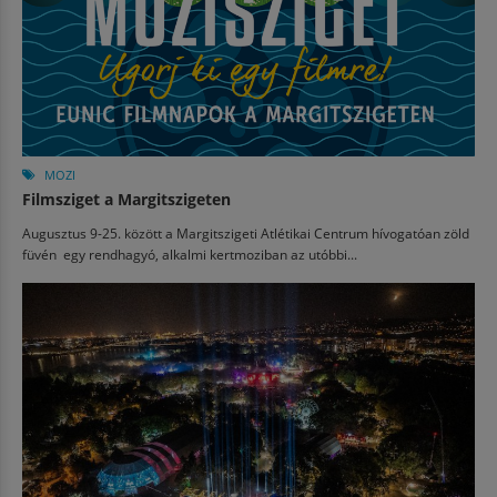
MOZI
Filmsziget a Margitszigeten
Augusztus 9-25. között a Margitszigeti Atlétikai Centrum hívogatóan zöld
füvén egy rendhagyó, alkalmi kertmoziban az utóbbi...