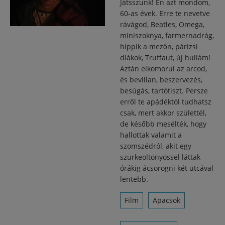
Játsszunk! Én azt mondom,
60-as évek. Erre te nevetve
rávágod, Beatles, Omega,
miniszoknya, farmernadrág,
hippik a mezőn, párizsi
diákok, Truffaut, új hullám!
Aztán elkomorul az arcod,
és bevillan, beszervezés,
besúgás, tartótiszt. Persze
erről te apádéktól tudhatsz
csak, mert akkor születtél,
de később mesélték, hogy
hallottak valamit a
szomszédról, akit egy
szürkeöltönyössel láttak
órákig ácsorogni két utcával
lentebb.
Film
Apacsok