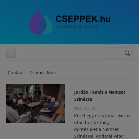
Ugrás a tartalomra
Keresés
Keresés
űrlap
Címlap
Csomós Mari
Jordán Tamás a Nemzet
Színésze
2020. febr. 25.
/
Közel egy órás tanácskozás
után hozták meg
döntésüket a Nemzet
Színészei: Andorai Péter