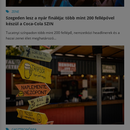
ZENE
Szegeden lesz a nyár fináléja: több mint 200 fellépővel
készül a Coca-Cola SZIN
Tucatnyi színpadon több mint 200 fellépő, nemzetközi headlinerek és a
hazai zenei élet meghatározó...
GASZTRONÓMIA