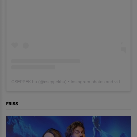
CSEPPEK.hu
(@
cseppekhu
) • Instagram photos and videos
FRISS