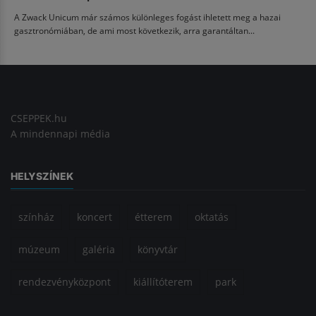
A Zwack Unicum már számos különleges fogást ihletett meg a hazai
gasztronómiában, de ami most következik, arra garantáltan...
CSEPPEK.hu
A mindennapi média
HELYSZÍNEK
színház
koncert
étterem
oktatás
múzeum
galéria
könyvtár
rendezvényközpont
kiállítóterem
park