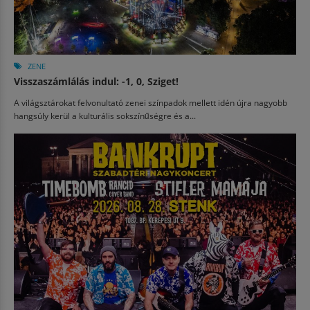
ZENE
Visszaszámlálás indul: -1, 0, Sziget!
A világsztárokat felvonultató zenei színpadok mellett idén újra nagyobb
hangsúly kerül a kulturális sokszínűségre és a...